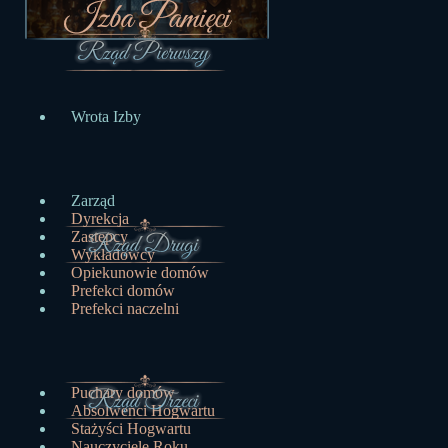
Wrota Izby
Zarząd
Dyrekcja
Zastępcy
Wykładowcy
Opiekunowie domów
Prefekci domów
Prefekci naczelni
Puchary domów
Absolwenci Hogwartu
Stażyści Hogwartu
Nauczyciele Roku