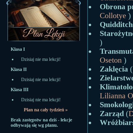
Obrona p
Collotye
)
Quidditch
Starożyt
)
Klasa I
Transmut
Oseton
)
Dzisiaj nie ma lekcji!
Zaklęcia
(
Klasa II
Zielarstw
Dzisiaj nie ma lekcji!
Klimatolo
Klasa III
Lilianna 
Dzisiaj nie ma lekcji!
Smokolog
Plan na cały tydzień »
Zarząd
(
D
Brak zastępstw na dziś - lekcje
Wróżbiar
odbywają się wg planu.