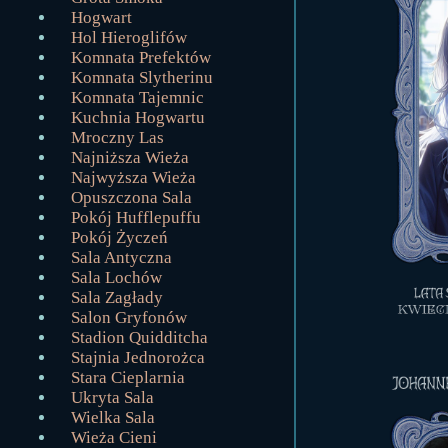
Hogwart
Hol Hieroglifów
Komnata Prefektów
Komnata Slytherinu
Komnata Tajemnic
Kuchnia Hogwartu
Mroczny Las
Najniższa Wieża
Najwyższa Wieża
Opuszczona Sala
Pokój Hufflepuffu
Pokój Życzeń
Sala Antyczna
Sala Lochów
Sala Zagłady
Salon Gryfonów
Stadion Quidditcha
Stajnia Jednorożca
Stara Cieplarnia
Ukryta Sala
Wielka Sala
Wieża Cieni