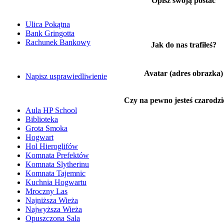
Opisz swoją postać
Ulica Pokątna
Bank Gringotta
Rachunek Bankowy
Jak do nas trafiłeś?
Avatar (adres obrazka)
Napisz usprawiedliwienie
Czy na pewno jesteś czarodz
Aula HP School
Biblioteka
Grota Smoka
Hogwart
Hol Hieroglifów
Komnata Prefektów
Komnata Slytherinu
Komnata Tajemnic
Kuchnia Hogwartu
Mroczny Las
Najniższa Wieża
Najwyższa Wieża
Opuszczona Sala