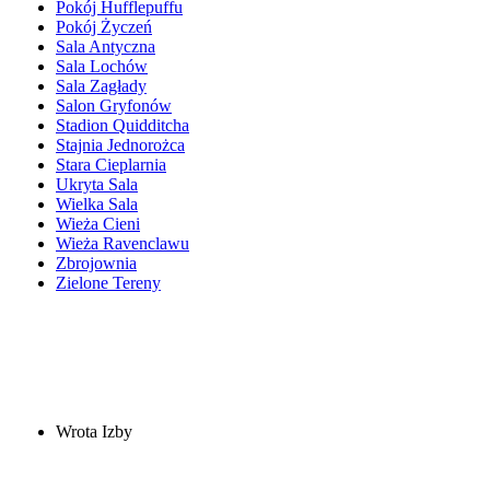
Pokój Hufflepuffu
Pokój Życzeń
Sala Antyczna
Sala Lochów
Sala Zagłady
Salon Gryfonów
Stadion Quidditcha
Stajnia Jednorożca
Stara Cieplarnia
Ukryta Sala
Wielka Sala
Wieża Cieni
Wieża Ravenclawu
Zbrojownia
Zielone Tereny
Wrota Izby