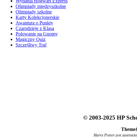
Wydania Hogwart Express
Olimpiady międzyszkolne
Olimpiady szkolne
Karty Kolekcjonerskie
Awantura o Punkty
Czarodzieje z Klasą
Polowanie na Gnomy
Magiczny Quiz
Szczęśliwy Traf
© 2003-2025 HP Schoo
Theme
Harry Potter jest zastrze