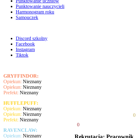
Punktowanie uczniów
Punktowanie nauczycieli
Harmonogram roku
Samouczek
Discord szkolny
Facebook
Instagram
Tiktok
GRYFFINDOR:
Opiekun:
Nieznany
Opiekun:
Nieznany
Prefekt:
Nieznany
HUFFLEPUFF:
Opiekun:
Nieznany
Opiekun:
Nieznany
0
Prefekt:
Nieznany
0
RAVENCLAW:
Opiekun:
Nieznany
Rekrutacja: Pracownik