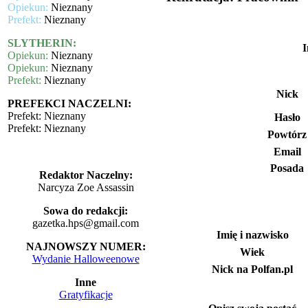
Opiekun:
Nieznany
Prefekt:
Nieznany
SLYTHERIN:
I
Opiekun:
Nieznany
Opiekun:
Nieznany
Prefekt:
Nieznany
Nick
PREFEKCI NACZELNI:
Prefekt: Nieznany
Hasło
Prefekt: Nieznany
Powtórz
Email
Posada
Redaktor Naczelny:
Narcyza Zoe Assassin
Sowa do redakcji:
gazetka.hps@gmail.com
Imię i nazwisko
NAJNOWSZY NUMER:
Wiek
Wydanie Halloweenowe
Nick na Polfan.pl
Inne
Gratyfikacje