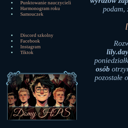
wyrazów zap
Punktowanie nauczycieli
podam, 
Harmonogram roku
Samouczek
Discord szkolny
Facebook
Rozw
Instagram
lily.d
Tiktok
poniedziałk
osób
otrzy
pozostałe 