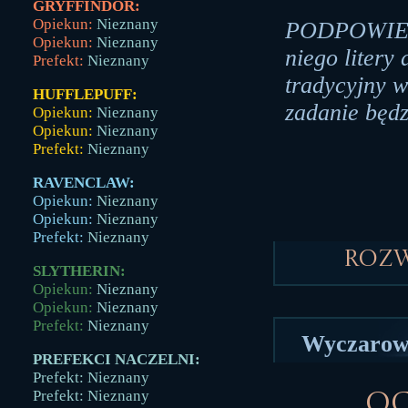
GRYFFINDOR:
Opiekun:
Nieznany
PODPOWIEDŹ:
Opiekun:
Nieznany
niego litery
Prefekt:
Nieznany
tradycyjny 
HUFFLEPUFF:
zadanie będz
Opiekun:
Nieznany
Opiekun:
Nieznany
Prefekt:
Nieznany
RAVENCLAW:
Opiekun:
Nieznany
Opiekun:
Nieznany
Prefekt:
Nieznany
Roz
SLYTHERIN:
Opiekun:
Nieznany
Opiekun:
Nieznany
Prefekt:
Nieznany
Wyczarowa
PREFEKCI NACZELNI:
Prefekt: Nieznany
Prefekt: Nieznany
Oc