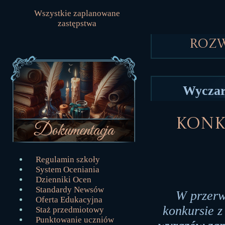
Wszystkie zaplanowane
zastępstwa
Roz
Wyczar
Konku
Regulamin szkoły
System Oceniania
Dzienniki Ocen
Standardy Newsów
W przerw
Oferta Edukacyjna
konkursie z
Staż przedmiotowy
Punktowanie uczniów