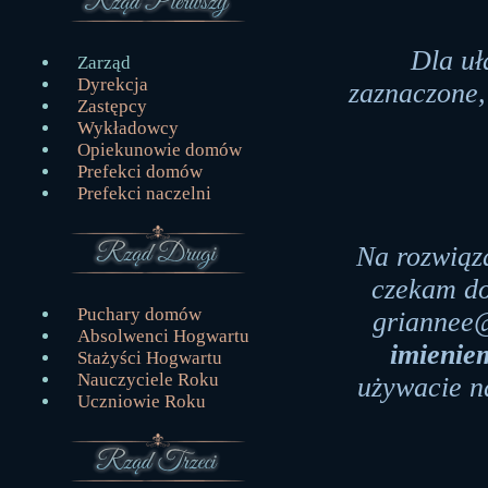
Dla uł
Zarząd
Dyrekcja
zaznaczone,
Zastępcy
Wykładowcy
Opiekunowie domów
Prefekci domów
Prefekci naczelni
Na rozwiąz
czekam do
Puchary domów
griannee@
Absolwenci Hogwartu
imieni
Stażyści Hogwartu
Nauczyciele Roku
używacie n
Uczniowie Roku