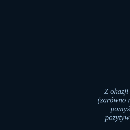
Z okazj
(zarówno n
pomyśl
pozytyw