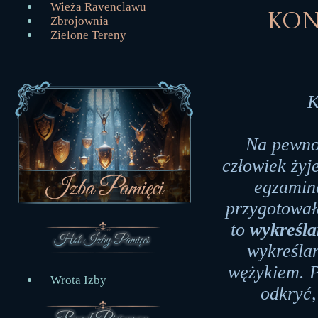
Wieża Ravenclawu
Kon
Zbrojownia
Zielone Tereny
K
Na pewno 
człowiek żyj
egzamin
przygotowa
to
wykreśla
wykreśla
wężykiem. P
Wrota Izby
odkryć,