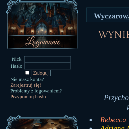
Wyczarował
Wyni
Nick
Hasło
Nie masz konta?
Zarejestruj się!
Problemy z logowaniem?
Przycho
Przypomnij hasło!
Rebecca 
Adriana L