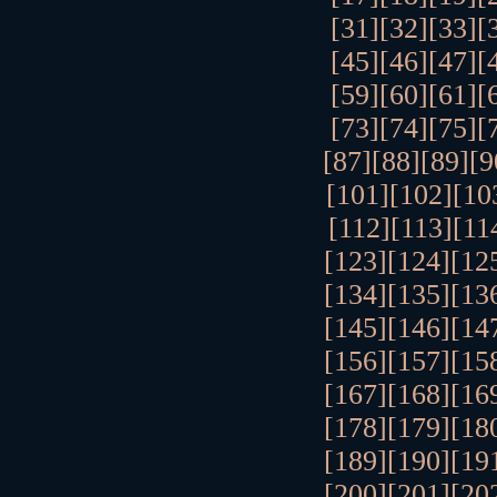
[31]
[32]
[33]
[
[45]
[46]
[47]
[
[59]
[60]
[61]
[
[73]
[74]
[75]
[
[87]
[88]
[89]
[9
[101]
[102]
[10
[112]
[113]
[11
[123]
[124]
[12
[134]
[135]
[13
[145]
[146]
[14
[156]
[157]
[15
[167]
[168]
[16
[178]
[179]
[18
[189]
[190]
[19
[200]
[201]
[20