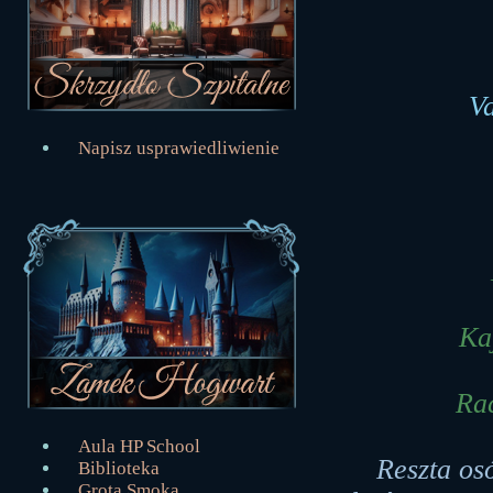
V
Napisz usprawiedliwienie
Ka
Rac
Aula HP School
Reszta os
Biblioteka
Grota Smoka