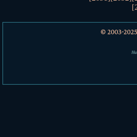
[
© 2003-202
Har