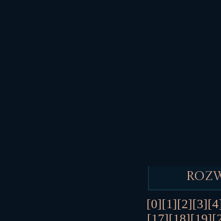
Roz
[0]
[1]
[2]
[3]
[4
[17]
[18]
[19]
[