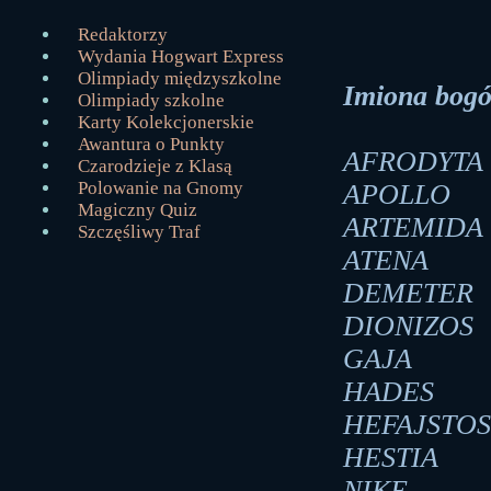
Redaktorzy
Wydania Hogwart Express
Olimpiady międzyszkolne
Imiona bogó
Olimpiady szkolne
Karty Kolekcjonerskie
Awantura o Punkty
AFRODYTA
Czarodzieje z Klasą
Polowanie na Gnomy
APOLLO
Magiczny Quiz
ARTEMIDA
Szczęśliwy Traf
ATENA
DEMETER
DIONIZOS
GAJA
HADES
HEFAJSTOS
HESTIA
NIKE