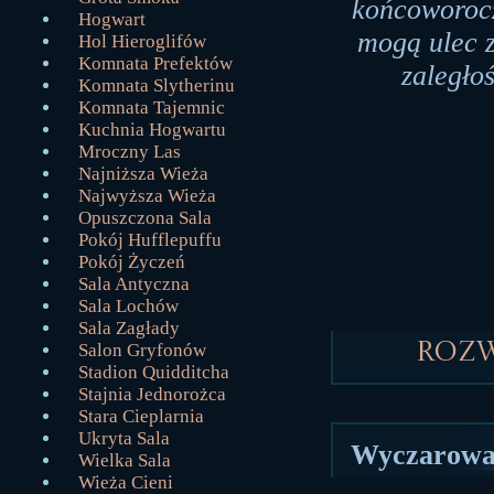
końcoworocz
Hogwart
mogą ulec z
Hol Hieroglifów
Komnata Prefektów
zaległo
Komnata Slytherinu
Komnata Tajemnic
Kuchnia Hogwartu
Mroczny Las
Najniższa Wieża
Najwyższa Wieża
Opuszczona Sala
Pokój Hufflepuffu
Pokój Życzeń
Sala Antyczna
Sala Lochów
Sala Zagłady
Roz
Salon Gryfonów
Stadion Quidditcha
Stajnia Jednorożca
Stara Cieplarnia
Ukryta Sala
Wyczarował
Wielka Sala
Wieża Cieni