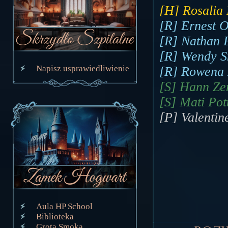
[H] Rosalia 
[R] Ernest O
[R] Nathan B
[R] Wendy Sm
Napisz usprawiedliwienie
[R] Rowena M
[S] Hann Zen
[S] Mati Pott
[P] Valentin
Aula HP School
Biblioteka
Grota Smoka