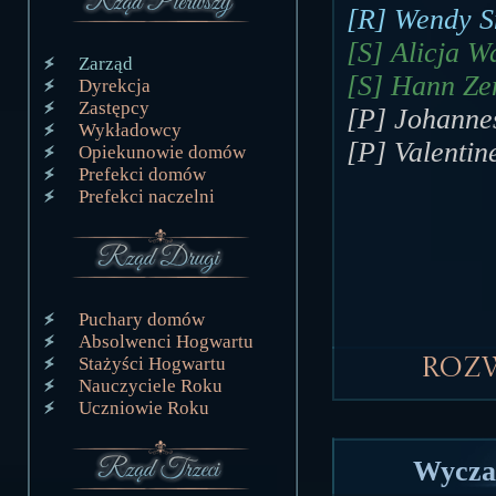
[R] Wendy Sm
[S] Alicja W
Zarząd
[S] Hann Zen
Dyrekcja
Zastępcy
[P] Johannes
Wykładowcy
[P] Valentin
Opiekunowie domów
Prefekci domów
Prefekci naczelni
Puchary domów
Absolwenci Hogwartu
Stażyści Hogwartu
Roz
Nauczyciele Roku
Uczniowie Roku
Wyczar