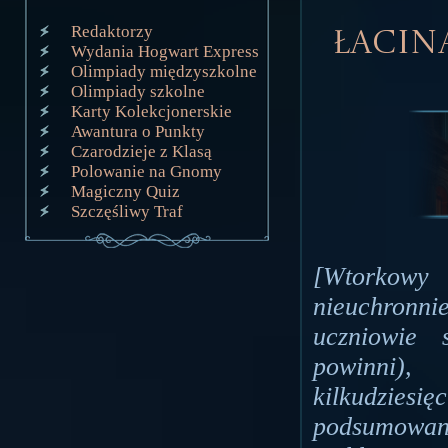
Redaktorzy
Łacin
Wydania Hogwart Express
Olimpiady międzyszkolne
Olimpiady szkolne
Karty Kolekcjonerskie
Awantura o Punkty
Czarodzieje z Klasą
Polowanie na Gnomy
Magiczny Quiz
Szczęśliwy Traf
[Wtorkowy
nieuchronni
uczniowie 
powinni),
kilkudziesię
podsumowani