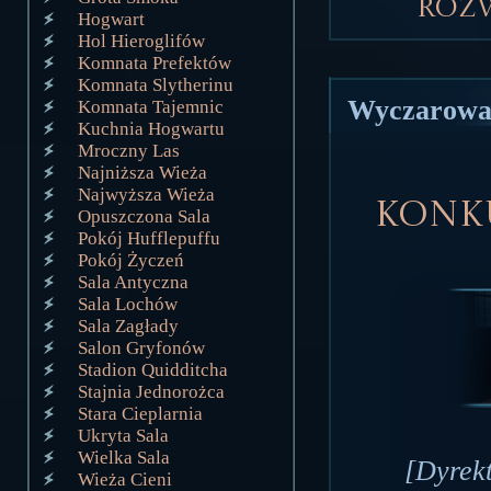
Roz
Hogwart
Hol Hieroglifów
Komnata Prefektów
Komnata Slytherinu
Wyczarowa
Komnata Tajemnic
Kuchnia Hogwartu
Mroczny Las
Najniższa Wieża
Najwyższa Wieża
Konku
Opuszczona Sala
Pokój Hufflepuffu
Pokój Życzeń
Sala Antyczna
Sala Lochów
Sala Zagłady
Salon Gryfonów
Stadion Quidditcha
Stajnia Jednorożca
Stara Cieplarnia
Ukryta Sala
Wielka Sala
[Dyrek
Wieża Cieni