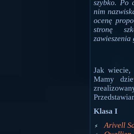
szybko. Po 
nim nazwiska
ocenę propo
stronę sz
zawieszenia 
Jak wiecie,
Mamy dziew
zrealizowa
Przedstawi
Klasa I
Arivell 