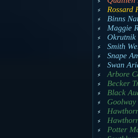
Quallien 
Rossard 
Binns Na
Maggie R
Okrutnik
Smith We
Snape Ame
Swan Ari
Arbore Ca
Becker T
Black Au
Goolway 
Hawthorn
Hawthorn
Potter M