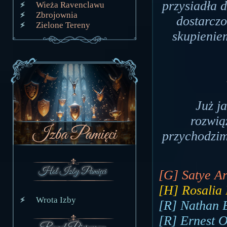
przysiadła d
Wieża Ravenclawu
Zbrojownia
dostarcz
Zielone Tereny
skupienie
Już j
rozwią
przychodzim
[G] Satye Ari
[H] Rosalia 
Wrota Izby
[R] Nathan B
[R] Ernest O