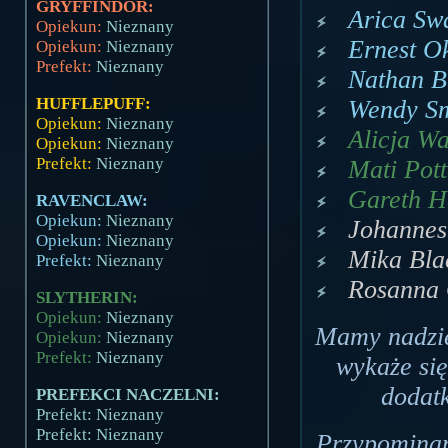
GRYFFINDOR:
Arica Swa
Opiekun:
Nieznany
Ernest Ok
Opiekun:
Nieznany
Prefekt:
Nieznany
Nathan Bi
HUFFLEPUFF:
Wendy Sm
Opiekun:
Nieznany
Alicja Wa
Opiekun:
Nieznany
Prefekt:
Nieznany
Mati Pott
Gareth H
RAVENCLAW:
Opiekun:
Nieznany
Johannes
Opiekun:
Nieznany
Mika Bla
Prefekt:
Nieznany
Rosanna 
SLYTHERIN:
Opiekun:
Nieznany
Mamy nadzie
Opiekun:
Nieznany
Prefekt:
Nieznany
wykaże si
dodat
PREFEKCI NACZELNI:
Prefekt: Nieznany
Prefekt: Nieznany
Przypominam