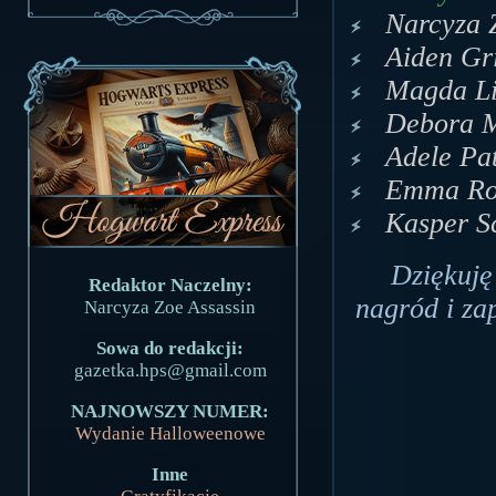
Narcyza 
Aiden Gr
Magda Li
Debora M
Adele Pat
Emma Ros
Kasper S
Dziękuję 
Redaktor Naczelny:
nagród i za
Narcyza Zoe Assassin
Sowa do redakcji:
gazetka.hps@gmail.com
NAJNOWSZY NUMER:
Wydanie Halloweenowe
Inne