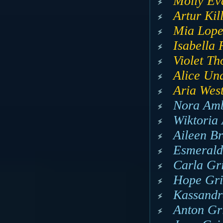
Molly Eva
Artur Kil
Mia Lopez
Isabella 
Violet Th
Alice Und
Aria West
Nora Amb
Wiktoria 
Aileen B
Esmerald
Carla Gr
Hope Gri
Kassandr
Anton Gr