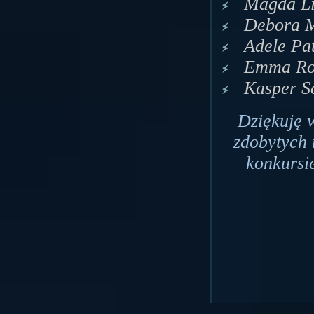
Magda Li
Debora M
Adele Pat
Emma Ros
Kasper S
Dziękuję 
zdobytych 
konkursie