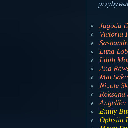
przybywam
Jagoda D
Victoria 
Sashandr
Luna Lob
Lilith Mo
Ana Rowe
Mai Saku
Nicole Sk
Roksana 
Angelika 
Emily But
Ophelia 