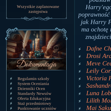
Harry'ego
Wszystkie zaplanowane
zastępstwa
poprawność p
jak Harry P
ma ochotę n
znajdziec
Dafne Cha
Drosi Ara
Meve Ced
Leily Cor
Victoria 
Regulamin szkoły
System Oceniania
Sashandr
Dzienniki Ocen
Luna Lob
Standardy Newsów
Oferta Edukacyjna
Lilith Mo
Staż przedmiotowy
Mai Saku
Punktowanie uczniów