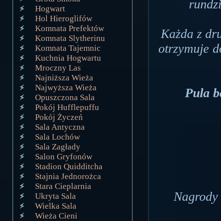
rundzi
Hogwart
Hol Hieroglifów
Komnata Prefektów
Każda z dru
Komnata Slytherinu
otrzymuje d
Komnata Tajemnic
Kuchnia Hogwartu
Mroczny Las
Najniższa Wieża
Najwyższa Wieża
Pula b
Opuszczona Sala
Pokój Hufflepuffu
Pokój Życzeń
Sala Antyczna
Sala Lochów
Sala Zagłady
Salon Gryfonów
Stadion Quidditcha
Stajnia Jednorożca
Stara Cieplarnia
Nagrody 
Ukryta Sala
Wielka Sala
Wieża Cieni