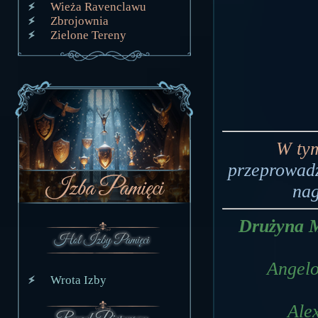
Wieża Ravenclawu
Zbrojownia
Zielone Tereny
W ty
przeprowadz
nag
Drużyna Mi
Angelo
Wrota Izby
Ale