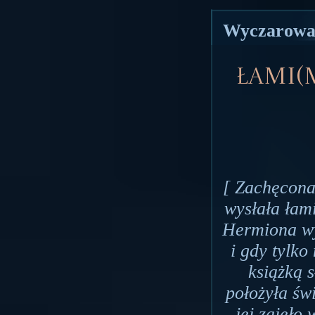
Wyczarował
Łami(
[ Zachęcona
wysłała łam
Hermiona wy
i gdy tylko
książką 
położyła św
jej zajęło