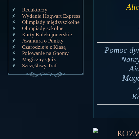
Ali
Redaktorzy
Wydania Hogwart Express
Olimpiady międzyszkolne
Olimpiady szkolne
Karty Kolekcjonerskie
Awantura o Punkty
Czarodzieje z Klasą
Pomoc dyr
Polowanie na Gnomy
Narcy
Magiczny Quiz
Szczęśliwy Traf
Ai
Magd
Ka
Roz