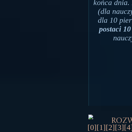
końca dnia.
(dla naucz
dla 10 pie
postaci 1
naucz
Roz
[0]
[1]
[2]
[3]
[4