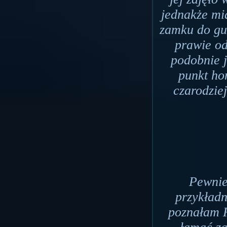
jednakże mi
zamku do gu
prawie od
podobnie j
punkt ho
czarodzie
Pewnie
przykładn
poznałam H