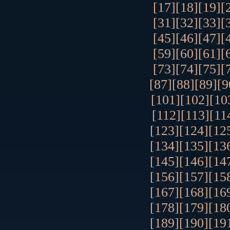
[17]
[18]
[19]
[
[31]
[32]
[33]
[
[45]
[46]
[47]
[
[59]
[60]
[61]
[
[73]
[74]
[75]
[
[87]
[88]
[89]
[9
[101]
[102]
[10
[112]
[113]
[11
[123]
[124]
[12
[134]
[135]
[13
[145]
[146]
[14
[156]
[157]
[15
[167]
[168]
[16
[178]
[179]
[18
[189]
[190]
[19