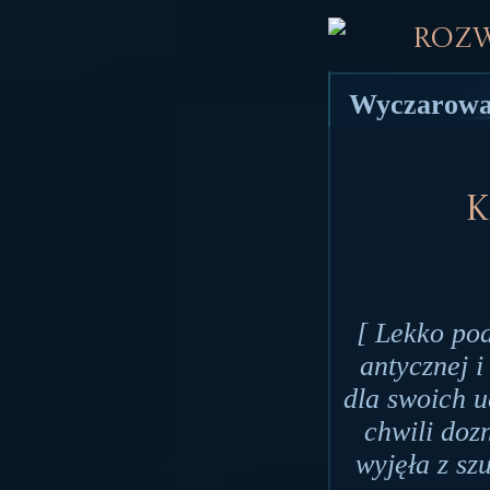
Roz
Wyczarował
K
[ Lekko po
antycznej i
dla swoich u
chwili doz
wyjęła z sz