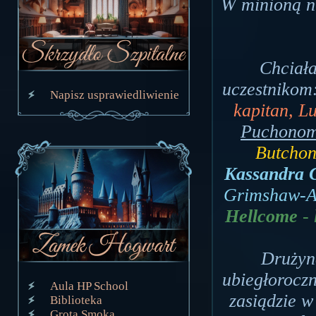
W minioną ni
Chciała
uczestnikom
Napisz usprawiedliwienie
kapitan, L
Puchono
Butchon
Kassandra 
Grimshaw-A
Hellcome
- 
Drużyn
ubiegłoroczn
Aula HP School
zasiądzie w
Biblioteka
Grota Smoka