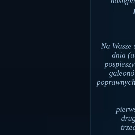
następ
Na Wasze 
dnia (
pospieszy
galeonó
poprawnych 
pierw
drug
trze