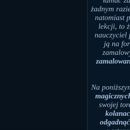
łamać za
żadnym razi
natomiast p
lekcji, to
nauczyciel 
ją na fo
zamalowy
zamalowan
Na poniższy
magicznyc
swojej to
kolana
odgadnąć,