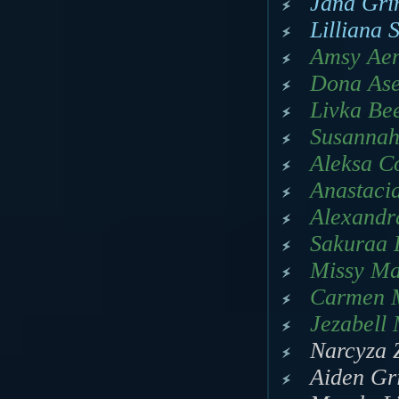
Jana Gri
Lilliana 
Amsy Aen
Dona Ase
Livka Be
Susannah
Aleksa Co
Anastaci
Alexandr
Sakuraa L
Missy Mal
Carmen M
Jezabell 
Narcyza 
Aiden Gr