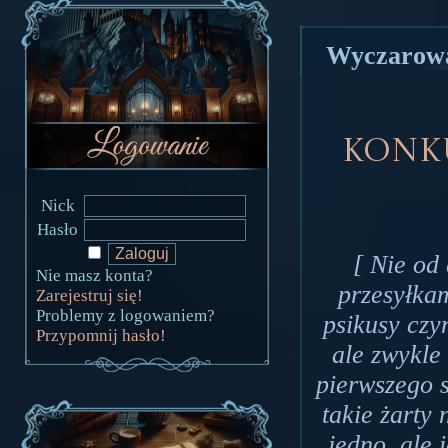
Wyczarowa
Konku
Nick
Hasło
[ Nie od
Nie masz konta?
przesyłkam
Zarejestruj się!
Problemy z logowaniem?
psikusy czy
Przypomnij hasło!
ale zwykle
pierwszego 
takie żarty 
jedno, ale 