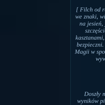
[ Filch od r
we znaki, w
na jesień
szczęśc
kasztanami,
bezpieczni.
Magii w spo
wyw
Doszły m
wyników pi