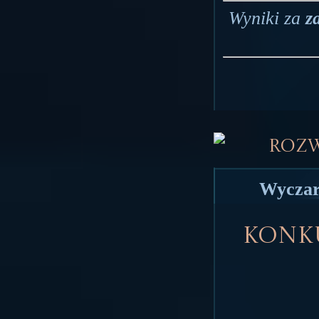
Wyniki za
z
Roz
Wyczar
Konku