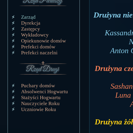
Drużyna nieb
Zarząd
Dyrekcja
Zastępcy
Kassandr
Wykładowcy
N
Opiekunowie domów
Prefekci domów
Anton 
Prefekci naczelni
Drużyna cze
Sashan
Puchary domów
Absolwenci Hogwartu
Luna 
Stażyści Hogwartu
Nauczyciele Roku
Uczniowie Roku
Drużyna żół