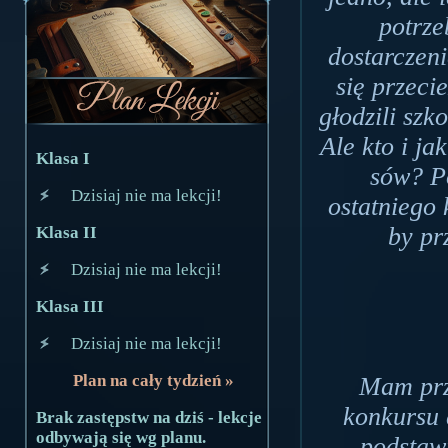
potrze
dostarczen
się przeci
głodzili szk
Ale kto i ja
Klasa I
sów? P
Dzisiaj nie ma lekcji!
ostatniego 
by pr
Klasa II
Dzisiaj nie ma lekcji!
Klasa III
Dzisiaj nie ma lekcji!
Plan na cały tydzień »
Mam prz
konkursu 
Brak zastępstw na dziś - lekcje
odbywają się wg planu.
podstawi