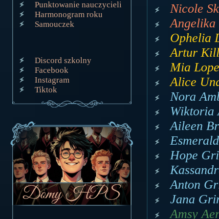
Punktowanie nauczycieli
Nicole Sk
Harmonogram roku
Angelika 
Samouczek
Ophelia 
Artur Kil
Discord szkolny
Mia Lopez
Facebook
Alice Und
Instagram
Tiktok
Nora Amb
Wiktoria 
Aileen B
Esmerald
Hope Gri
Kassandr
Anton Gr
Jana Gri
Amsy Aen