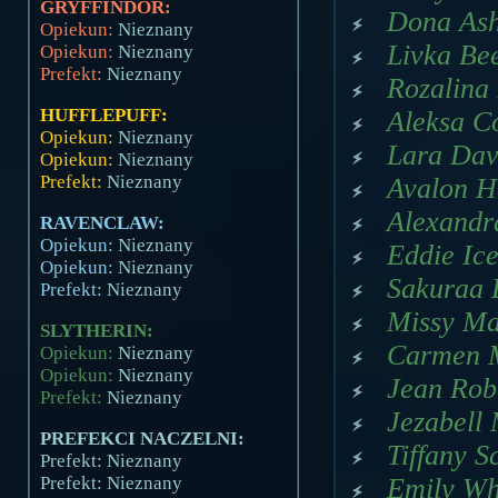
GRYFFINDOR:
Dona Ash
Opiekun:
Nieznany
Livka Be
Opiekun:
Nieznany
Prefekt:
Nieznany
Rozalina 
HUFFLEPUFF:
Aleksa Co
Opiekun:
Nieznany
Lara Davi
Opiekun:
Nieznany
Prefekt:
Nieznany
Avalon H
Alexandr
RAVENCLAW:
Opiekun:
Nieznany
Eddie Ice
Opiekun:
Nieznany
Sakuraa L
Prefekt:
Nieznany
Missy Mal
SLYTHERIN:
Carmen M
Opiekun:
Nieznany
Opiekun:
Nieznany
Jean Rob
Prefekt:
Nieznany
Jezabell 
PREFEKCI NACZELNI:
Tiffany S
Prefekt: Nieznany
Prefekt: Nieznany
Emily Whi