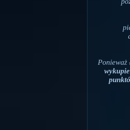
po
pi
Ponieważ ł
wykupie
punktó