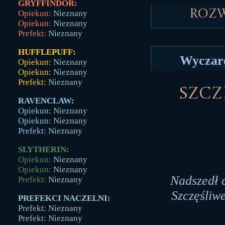
GRYFFINDOR:
Roz
Opiekun:
Nieznany
Opiekun:
Nieznany
Prefekt:
Nieznany
HUFFLEPUFF:
Wyczaro
Opiekun:
Nieznany
Opiekun:
Nieznany
Prefekt:
Nieznany
Szczę
RAVENCLAW:
Opiekun:
Nieznany
Opiekun:
Nieznany
Prefekt:
Nieznany
SLYTHERIN:
Opiekun:
Nieznany
Opiekun:
Nieznany
Nadszedł 
Prefekt:
Nieznany
Szczęśliwe
PREFEKCI NACZELNI:
Prefekt: Nieznany
Prefekt: Nieznany