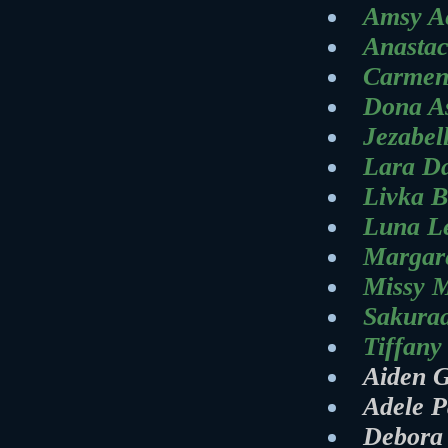
Amsy A
Anasta
Carmen
Dona A
Jezabel
Lara Da
Livka 
Luna L
Margare
Missy 
Sakuraa
Tiffany
Aiden 
Adele P
Debora