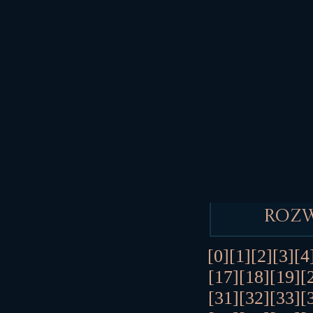
Roz
[0]
[1]
[2]
[3]
[4
[17]
[18]
[19]
[
[31]
[32]
[33]
[