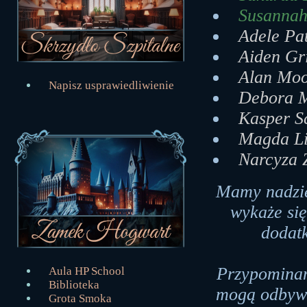
Susannah
Adele Pat
Aiden Gr
Alan Moo
Napisz usprawiedliwienie
Debora M
Kasper S
Magda Li
Narcyza 
Mamy nadzie
wykaże si
dodat
Przypominam
Aula HP School
Biblioteka
mogą odbywa
Grota Smoka