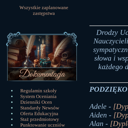
Wszystkie zaplanowane
zastępstwa
Drodzy Uc
Nauczyciel
sympatyczną
słowa i wsp
każdego d
PODZIĘKO
Regulamin szkoły
System Oceniania
Dzienniki Ocen
Adele -
[Dyp
Standardy Newsów
Oferta Edukacyjna
Aiden -
[Dy
Staż przedmiotowy
Alan -
[Dyp
Punktowanie uczniów