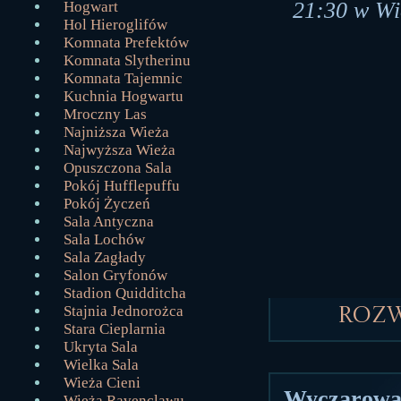
21:30 w Wie
Hogwart
Hol Hieroglifów
Komnata Prefektów
Komnata Slytherinu
Komnata Tajemnic
Kuchnia Hogwartu
Mroczny Las
Najniższa Wieża
Najwyższa Wieża
Opuszczona Sala
Pokój Hufflepuffu
Pokój Życzeń
Sala Antyczna
Sala Lochów
Sala Zagłady
Salon Gryfonów
Stadion Quidditcha
Stajnia Jednorożca
Roz
Stara Cieplarnia
Ukryta Sala
Wielka Sala
Wieża Cieni
Wyczarował
Wieża Ravenclawu