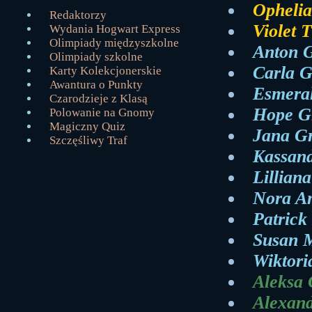
Opheli
Redaktorzy
Violet 
Wydania Hogwart Express
Olimpiady międzyszkolne
Anton 
Olimpiady szkolne
Carla 
Karty Kolekcjonerskie
Awantura o Punkty
Esmeral
Czarodzieje z Klasą
Hope G
Polowanie na Gnomy
Magiczny Quiz
Jana G
Szczęśliwy Traf
Kassan
Lillian
Nora A
Patrick
Susan 
Wiktori
Aleksa 
Alexan