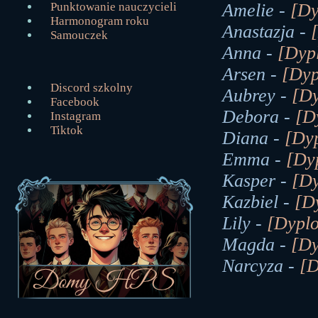
Punktowanie nauczycieli
Amelie -
[Dy
Harmonogram roku
Anastazja -
Samouczek
Anna -
[Dyp
Arsen -
[Dy
Discord szkolny
Aubrey -
[D
Facebook
Debora -
[D
Instagram
Tiktok
Diana -
[Dy
Emma -
[Dy
Kasper -
[D
Kazbiel -
[D
Lily -
[Dypl
Magda -
[D
Narcyza -
[D