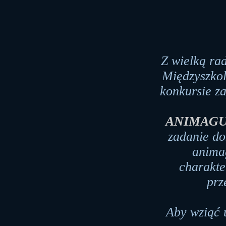
Z wielką ra
Międzyszko
konkursie z
ANIMAG
zadanie do
anima
charakte
prz
Aby wziąć 