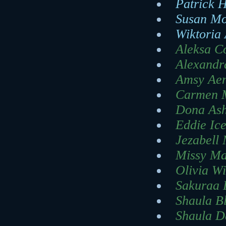
Patrick H
Susan Mo
Wiktoria 
Aleksa Co
Alexandr
Amsy Aen
Carmen M
Dona Ash
Eddie Ice
Jezabell 
Missy Mal
Olivia Wi
Sakuraa L
Shaula Bl
Shaula Da