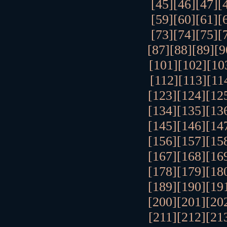
[45]
[46]
[47]
[
[59]
[60]
[61]
[
[73]
[74]
[75]
[
[87]
[88]
[89]
[9
[101]
[102]
[10
[112]
[113]
[11
[123]
[124]
[12
[134]
[135]
[13
[145]
[146]
[14
[156]
[157]
[15
[167]
[168]
[16
[178]
[179]
[18
[189]
[190]
[19
[200]
[201]
[20
[211]
[212]
[21