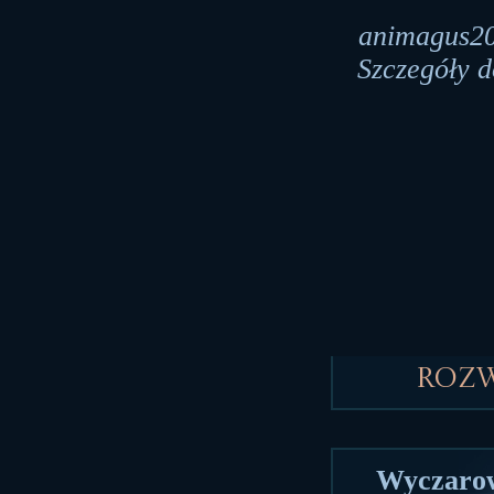
animagus20
Szczegóły d
Roz
Wyczarow