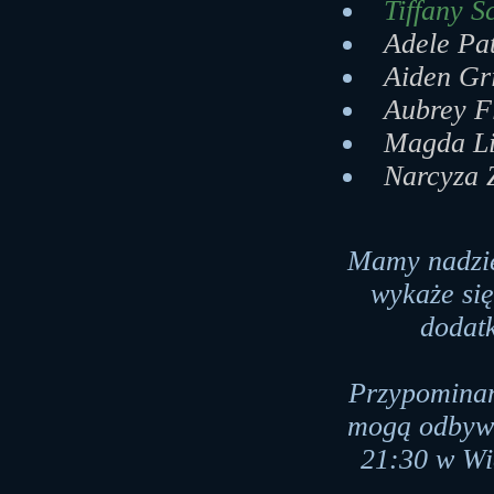
Tiffany S
Adele Pat
Aiden Gr
Aubrey F
Magda Li
Narcyza 
Mamy nadzie
wykaże si
dodat
Przypominam
mogą odbywa
21:30 w Wie