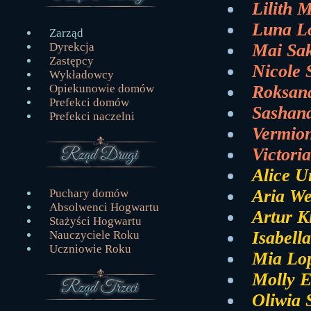
Lilith 
Luna L
Zarząd
Mai Sa
Dyrekcja
Zastępcy
Nicole 
Wykładowcy
Roksan
Opiekunowie domów
Prefekci domów
Sashan
Prefekci naczelni
Vermio
Victori
Alice 
Aria We
Puchary domów
Absolwenci Hogwartu
Artur Ki
Stażyści Hogwartu
Isabell
Nauczyciele Roku
Uczniowie Roku
Mia Lo
Molly 
Oliwia 