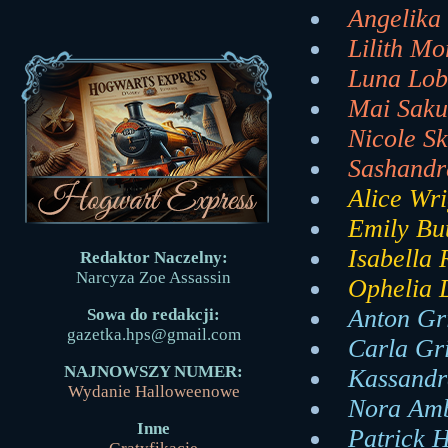
Angelika 
Lilith Mo
Luna Lob
Mai Saku
Nicole Sk
Sashandr
Alice Wri
Emily But
Isabella 
Redaktor Naczelny:
Narcyza Zoe Assassin
Ophelia 
Anton Gr
Sowa do redakcji:
gazetka.hps@gmail.com
Carla Gr
NAJNOWSZY NUMER:
Kassandr
Wydanie Halloweenowe
Nora Amb
Inne
Patrick H