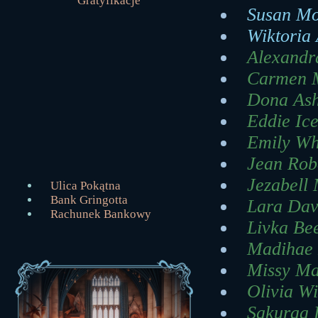
Gratyfikacje
Susan Mo
Wiktoria 
Alexandr
Carmen M
Dona Ash
Eddie Ice
Emily Whi
Jean Rob
Jezabell 
Ulica Pokątna
Bank Gringotta
Lara Davi
Rachunek Bankowy
Livka Be
Madihae L
Missy Mal
Olivia Wi
Sakuraa L