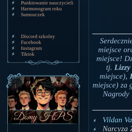
Punktowanie nauczycieli
Harmonogram roku
Samouczek
Discord szkolny
Serdeczni
Facebook
Instagram
miejsce o
Tiktok
miejsce! D
tj.
Lizzy
miejsce),
miejsce) za 
Nagrody 
Vildan Va
Narcyza 