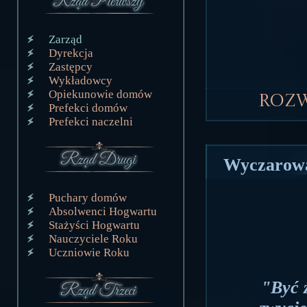
Zarząd
Dyrekcja
Zastępcy
Wykładowcy
Opiekunowie domów
Roz
Prefekci domów
Prefekci naczelni
Wyczarowa
Puchary domów
Absolwenci Hogwartu
Stażyści Hogwartu
Nauczyciele Roku
Uczniowie Roku
"Być z