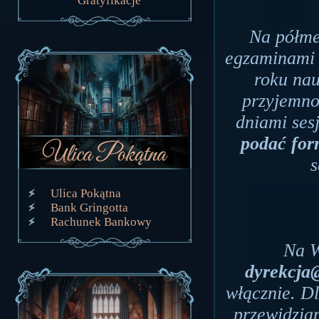
Gratyfikacje
Na półme
egzaminami 
roku nau
przyjemno
dniami sesj
podać for
Ulica Pokątna
Bank Gringotta
Rachunek Bankowy
Na W
dyrekcja
włącznie. D
przewidzia