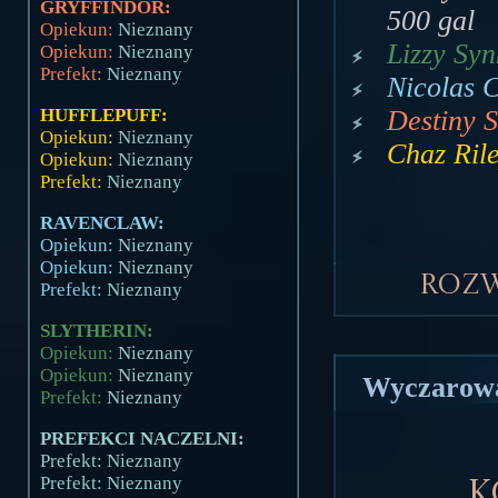
GRYFFINDOR:
500 gal
Opiekun:
Nieznany
Lizzy Sy
Opiekun:
Nieznany
Prefekt:
Nieznany
Nicolas 
Destiny 
HUFFLEPUFF:
Opiekun:
Nieznany
Chaz Ril
Opiekun:
Nieznany
Prefekt:
Nieznany
RAVENCLAW:
Opiekun:
Nieznany
Opiekun:
Nieznany
Roz
Prefekt:
Nieznany
SLYTHERIN:
Opiekun:
Nieznany
Opiekun:
Nieznany
Wyczarowa
Prefekt:
Nieznany
PREFEKCI NACZELNI:
Prefekt: Nieznany
Prefekt: Nieznany
K