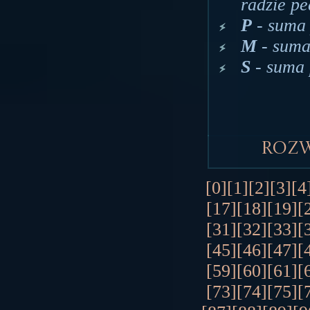
radzie pe
P
- suma 
M
- suma
S
- suma 
Roz
[0]
[1]
[2]
[3]
[4
[17]
[18]
[19]
[
[31]
[32]
[33]
[
[45]
[46]
[47]
[
[59]
[60]
[61]
[
[73]
[74]
[75]
[