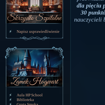
dla pięciu 
30 punkt
nauczycieli
Napisz usprawiedliwienie
Aula HP School
Biblioteka
Grota Smoka