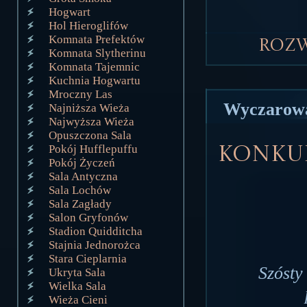
Hogwart
Hol Hieroglifów
Komnata Prefektów
Roz
Komnata Slytherinu
Komnata Tajemnic
Kuchnia Hogwartu
Mroczny Las
Wyczarował
Najniższa Wieża
Najwyższa Wieża
Opuszczona Sala
Pokój Hufflepuffu
Konkur
Pokój Życzeń
Sala Antyczna
Sala Lochów
Sala Zagłady
Salon Gryfonów
Stadion Quidditcha
Stajnia Jednorożca
Stara Cieplarnia
Szósty
Ukryta Sala
Wielka Sala
Wieża Cieni