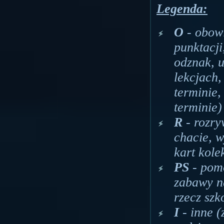
Legenda:
O
- obowi
punktacji
odznak, 
lekcjach
terminie
terminie)
R
- rozr
chacie, 
kart kole
PS
- pomo
zabawy n
rzecz szk
I
- inne (