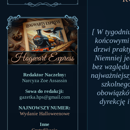
[ W tygodni
końcowymi g
drzwi prakty
Niemniej je
bez względu
najważniejsz
Redaktor Naczelny:
Narcyza Zoe Assassin
szkolneg
Sowa do redakcji:
obowiązków
gazetka.hps@gmail.com
dyrekcję 
NAJNOWSZY NUMER:
Wydanie Halloweenowe
Inne