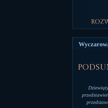
Roz
Wyczarowa
Podsum
Dziewiąty
przedstawie
przedstawi