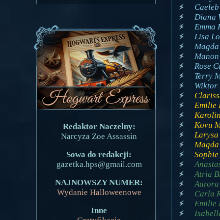
Caeleb 
Diana 
Emma R
Lisa Lo
Magda L
Manon 
Rose Ca
Terry 
Wiktor
Clariss
Emilie 
Karoli
Kovu Ma
Redaktor Naczelny:
Larysa 
Narcyza Zoe Assassin
Magda 
Sophie 
Sowa do redakcji:
Anastas
gazetka.hps@gmail.com
Atria B
NAJNOWSZY NUMER:
Aurora 
Wydanie Halloweenowe
Carla R
Emilie 
Inne
Isabell