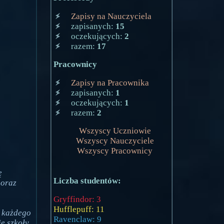
Zapisy na Nauczyciela
zapisanych:
15
oczekujących:
2
razem:
17
Pracownicy
Zapisy na Pracownika
zapisanych:
1
oczekujących:
1
razem:
2
Wszyscy Uczniowie
Wszyscy Nauczyciele
Wszyscy Pracownicy
ę
Liczba studentów:
 oraz
Gryffindor: 3
Hufflepuff: 11
 każdego
Ravenclaw: 9
e szkoły.