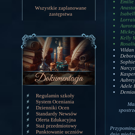
Emilie
Anasta
Wszystkie zaplanowane
Isabel
zastępstwa
Lorrai
Aurora
Mickey
Kelly 
Rosali
Vildan
Debora
Sophie
Narcyz
Kasper
Aubrey
Adele 
Demian
Regulamin szkoły
System Oceniania
Mam
Dzienniki Ocen
spostrz
Standardy Newsów
Oferta Edukacyjna
Staż przedmiotowy
Przypomina
Punktowanie uczniów
dnia między