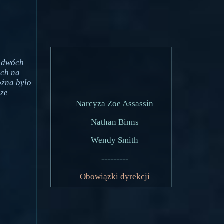
i
z dwóch
ach na
ożna było
 ze
Narcyza Zoe Assassin
Nathan Binns
Wendy Smith
---------
Obowiązki dyrekcji