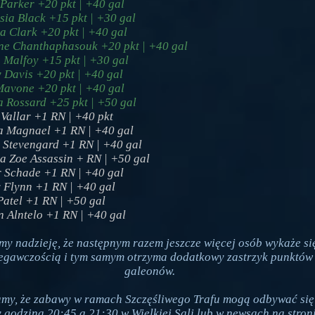
 Parker +20 pkt | +40 gal
sia Black +15 pkt | +30 gal
la Clark +20 pkt | +40 gal
ne Chanthaphasouk +20 pkt | +40 gal
 Malfoy +15 pkt | +30 gal
 Davis +20 pkt | +40 gal
Mavone +20 pkt | +40 gal
a Rossard +25 pkt | +50 gal
 Vallar +1 RN | +40 pkt
 Magnael +1 RN | +40 gal
 Stevengard +1 RN | +40 gal
a Zoe Assassin + RN | +50 gal
 Schade +1 RN | +40 gal
 Flynn +1 RN | +40 gal
Patel +1 RN | +50 gal
 Alntelo +1 RN | +40 gal
y nadzieję, że następnym razem jeszcze więcej osób wykaże si
egawczością i tym samym otrzyma dodatkowy zastrzyk punktów
galeonów.
my, że zabawy w ramach Szczęśliwego Trafu mogą odbywać się
 godziną 20:45 a 21:30 w Wielkiej Sali lub w newsach na stroni