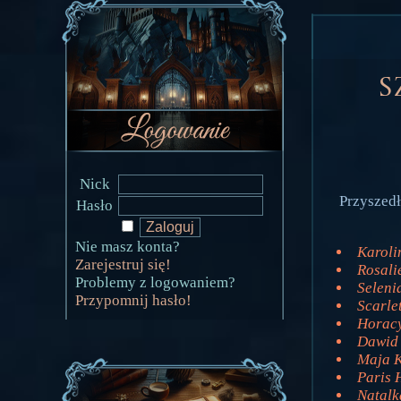
S
Nick
Przyszedł
Hasło
Nie masz konta?
Karoli
Zarejestruj się!
Rosali
Problemy z logowaniem?
Seleni
Przypomnij hasło!
Scarle
Horacy
Dawid 
Maja K
Paris 
Natalk