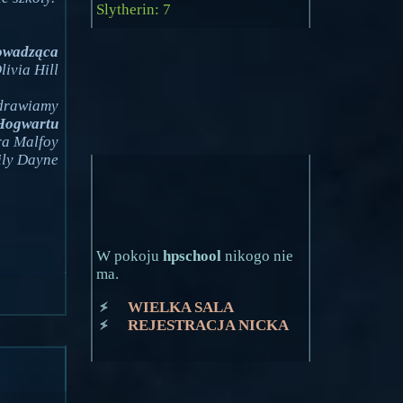
Slytherin: 7
owadząca
livia Hill
drawiamy
Hogwartu
ra Malfoy
ily Dayne
W pokoju
hpschool
nikogo nie
ma.
WIELKA SALA
REJESTRACJA NICKA