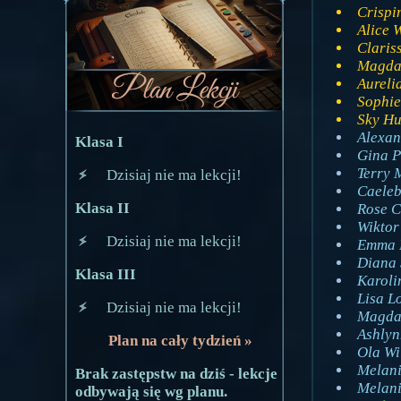
Crispi
Alice 
Claris
Magda 
Aureli
Sophie
Sky Hu
Alexan
Klasa I
Gina P
Terry 
Dzisiaj nie ma lekcji!
Caeleb
Klasa II
Rose C
Wiktor
Dzisiaj nie ma lekcji!
Emma R
Diana 
Klasa III
Karoli
Lisa L
Dzisiaj nie ma lekcji!
Magda 
Ashlyn
Plan na cały tydzień »
Ola Wi
Melani
Brak zastępstw na dziś - lekcje
Melani
odbywają się wg planu.