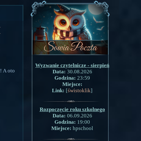
i
Wyzwanie czytelnicze - sierpień
! A oto
Data:
30.08.2026
Godzina:
23:59
Miejsce:
Link:
[
świstoklik
]
Rozpoczęcie roku szkolnego
Data:
06.09.2026
Godzina:
19:00
Miejsce:
hpschool