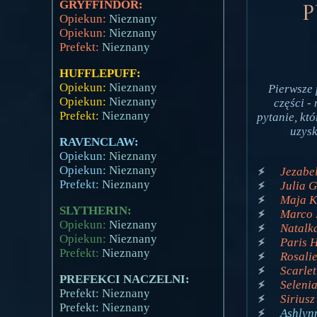
GRYFFINDOR:
P
Opiekun:
Nieznany
Opiekun:
Nieznany
Prefekt:
Nieznany
HUFFLEPUFF:
Opiekun:
Nieznany
Pierwsze 
Opiekun:
Nieznany
części -
Prefekt:
Nieznany
pytanie, kt
uzys
RAVENCLAW:
Opiekun:
Nieznany
Opiekun:
Nieznany
Jezabel
Prefekt:
Nieznany
Julia G
Maja K
SLYTHERIN:
Marco 
Opiekun:
Nieznany
Natalka
Opiekun:
Nieznany
Paris H
Prefekt:
Nieznany
Rosalie
Scarlet
PREFEKCI NACZELNI:
Selenia
Prefekt: Nieznany
Siriusz
Prefekt: Nieznany
Ashlynn