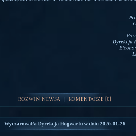
Pr
O
Poz
Dyrekcja 
Eleono
L
Rozwiń Newsa
Komentarze [0]
|
Wyczarował/a Dyrekcja Hogwartu w dniu 2020-01-26