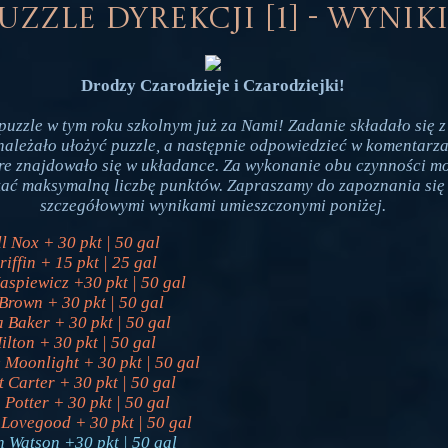
uzzle dyrekcji [1] - wynik
Drodzy Czarodzieje i Czarodziejki!
puzzle w tym roku szkolnym już za Nami! Zadanie składało się 
 należało ułożyć puzzle, a następnie odpowiedzieć w komentarz
óre znajdowało się w układance. Za wykonanie obu czynności m
kać maksymalną liczbę punktów. Zapraszamy do zapoznania się
szczegółowymi wynikami umieszczonymi poniżej.
l Nox + 30 pkt | 50 gal
riffin + 15 pkt | 25 gal
aspiewicz +30 pkt | 50 gal
Brown + 30 pkt | 50 gal
 Baker + 30 pkt | 50 gal
ilton + 30 pkt | 50 gal
 Moonlight + 30 pkt | 50 gal
t Carter + 30 pkt | 50 gal
 Potter + 30 pkt | 50 gal
 Lovegood + 30 pkt | 50 gal
 Watson +30 pkt | 50 gal