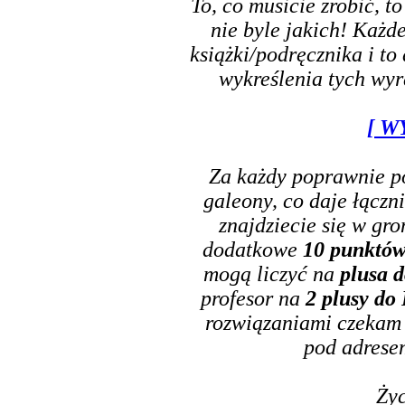
To, co musicie zrobić, 
nie byle jakich! Każde
książki/podręcznika i to
wykreślenia tych wyr
[ W
Za każdy poprawnie po
galeony, co daje łączn
znajdziecie się w gr
dodatkowe
10 punktów
mogą liczyć na
plusa 
profesor na
2 plusy do
rozwiązaniami czekam
pod adres
Ży