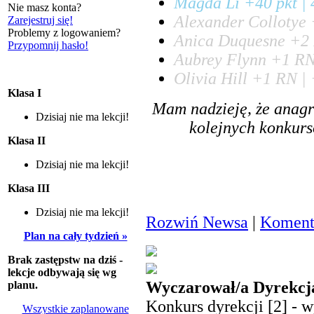
Magda Li +40 pkt | 
Nie masz konta?
Alexander Collotye 
Zarejestruj się!
Problemy z logowaniem?
Anica Duquesne +2 
Przypomnij hasło!
Aubrey Flynn +1 RN
Olivia Hill +1 RN |
Klasa I
Mam nadzieję, że anag
Dzisiaj nie ma lekcji!
kolejnych konkurs
Klasa II
Dzisiaj nie ma lekcji!
Klasa III
Dzisiaj nie ma lekcji!
Rozwiń Newsa
|
Komenta
Plan na cały tydzień »
Brak zastępstw na dziś -
lekcje odbywają się wg
Wyczarował/a Dyrekcj
planu.
Konkurs dyrekcji [2] - w
Wszystkie zaplanowane