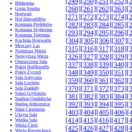
[249]
[250]
[251]
[252]
[
Biblioteka
[260]
[261]
[262]
[263]
[
Grota Smoka
Hogwart
[271]
[272]
[273]
[274]
[
Hol Hieroglifów
[282]
[283]
[284]
[285]
[
Komnata Prefektów
Komnata Slytherinu
[293]
[294]
[295]
[296]
[
Komnata Tajemnic
[304]
[305]
[306]
[307]
[
Kuchnia Hogwartu
Mroczny Las
[315]
[316]
[317]
[318]
[
Najniższa Wieża
[326]
[327]
[328]
[329]
[
Najwyższa Wieża
Opuszczona Sala
[337]
[338]
[339]
[340]
[
Pokój Hufflepuffu
[348]
[349]
[350]
[351]
[
Pokój Życzeń
Sala Antyczna
[359]
[360]
[361]
[362]
[
Sala Lochów
[370]
[371]
[372]
[373]
[
Sala Zagłady
Salon Gryfonów
[381]
[382]
[383]
[384]
[
Stadion Quidditcha
[392]
[393]
[394]
[395]
[
Stajnia Jednorożca
Stara Cieplarnia
[403]
[404]
[405]
[406]
[
Ukryta Sala
[414]
[415]
[416]
[417]
[
Wielka Sala
Wieża Cieni
[425]
[426]
[427]
[428]
[
Wieża Ravenclawu