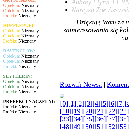
GRYFFINDOR:
Aubrey Flynn +1 RN
Opiekun:
Nieznany
Narcyza Zoe Assassi
Opiekun:
Nieznany
Prefekt:
Nieznany
Dziękuję Wam za u
HUFFLEPUFF:
zainteresowania się ko
Opiekun:
Nieznany
Opiekun:
Nieznany
na
Prefekt:
Nieznany
RAVENCLAW:
Opiekun:
Nieznany
Opiekun:
Nieznany
Prefekt:
Nieznany
SLYTHERIN:
Opiekun:
Nieznany
Rozwiń Newsa
|
Komenta
Opiekun:
Nieznany
Prefekt:
Nieznany
PREFEKCI NACZELNI:
[0]
[1]
[2]
[3]
[4]
[5]
[6]
[7]
[
Prefekt: Nieznany
[18]
[19]
[20]
[21]
[22]
[23]
Prefekt: Nieznany
[33]
[34]
[35]
[36]
[37]
[38]
[48]
[49]
[50]
[51]
[52]
[53]