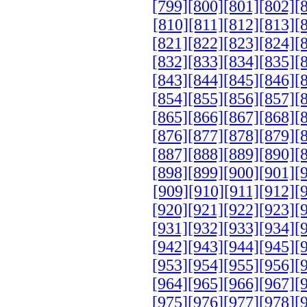
[799]
[800]
[801]
[802]
[
[810]
[811]
[812]
[813]
[
[821]
[822]
[823]
[824]
[
[832]
[833]
[834]
[835]
[
[843]
[844]
[845]
[846]
[
[854]
[855]
[856]
[857]
[
[865]
[866]
[867]
[868]
[
[876]
[877]
[878]
[879]
[
[887]
[888]
[889]
[890]
[
[898]
[899]
[900]
[901]
[
[909]
[910]
[911]
[912]
[
[920]
[921]
[922]
[923]
[
[931]
[932]
[933]
[934]
[
[942]
[943]
[944]
[945]
[
[953]
[954]
[955]
[956]
[
[964]
[965]
[966]
[967]
[
[975]
[976]
[977]
[978]
[