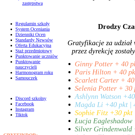
zastępstwa
Regulamin szkoły
Drodzy Czar
System Oceniania
Dzienniki Ocen
Standardy Newsów
Gratyfikacje za udzia
Oferta Edukacyjna
przez dyrekcję zosta
Staż przedmiotowy
Punktowanie uczniów
Punktowanie
Ginny Potter + 40 pk
nauczycieli
Paris Hilton + 40 pk
Harmonogram roku
Samouczek
Scarlett Carter + 40 
Selenia Potter + 30 
Ashlynn Watson +40 
Discord szkolny
Magda Li +40 pkt | 
Facebook
Instagram
Sophie Fitz +30 pkt 
Tiktok
Łucja Eagleshadow +
Silver Grindenwald 