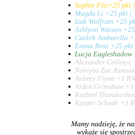
Sophie Fitz+25 pkt 
Magda Li +25 pkt | 
Izak Wolfram +25 pk
Ashlynn Watson +25 
Caeleb Ambarella +2
Emma Ross +25 pkt 
Łucja Eagleshadow 
Alexander Collotye 
Narcyza Zoe Assassi
Aubrey Flynn +1 RN
Aiden Grimshaw +1 
Kazbiel Thundersho
Kasper Schade +1 R
Mamy nadzieję, że na
wykaże się spostrz