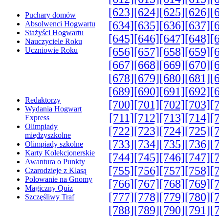
[623]
[624]
[625]
[626]
[
Puchary domów
[634]
[635]
[636]
[637]
[
Absolwenci Hogwartu
Stażyści Hogwartu
[645]
[646]
[647]
[648]
[
Nauczyciele Roku
[656]
[657]
[658]
[659]
[
Uczniowie Roku
[667]
[668]
[669]
[670]
[
[678]
[679]
[680]
[681]
[
[689]
[690]
[691]
[692]
[
Redaktorzy
[700]
[701]
[702]
[703]
[
Wydania Hogwart
[711]
[712]
[713]
[714]
[
Express
Olimpiady
[722]
[723]
[724]
[725]
[
międzyszkolne
[733]
[734]
[735]
[736]
[
Olimpiady szkolne
Karty Kolekcjonerskie
[744]
[745]
[746]
[747]
[
Awantura o Punkty
[755]
[756]
[757]
[758]
[
Czarodzieje z Klasą
Polowanie na Gnomy
[766]
[767]
[768]
[769]
[
Magiczny Quiz
[777]
[778]
[779]
[780]
[
Szczęśliwy Traf
[788]
[789]
[790]
[791]
[