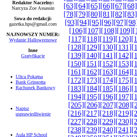
Redaktor Naczelny:
[63]
[64]
[65]
[66]
[67]
[68]
Narcyza Zoe Assassin
[78]
[79]
[80]
[81]
[82]
[83]
Sowa do redakcji:
[93]
[94]
[95]
[96]
[97]
[98
gazetka.hps@gmail.com
[106]
[107]
[108]
[109]
[
NAJNOWSZY NUMER:
[117]
[118]
[119]
[120]
[
Wydanie Halloweenowe
[128]
[129]
[130]
[131]
[
Inne
[139]
[140]
[141]
[142]
[
Gratyfikacje
[150]
[151]
[152]
[153]
[
[161]
[162]
[163]
[164]
[
Ulica Pokątna
[172]
[173]
[174]
[175]
[
Bank Gringotta
[183]
[184]
[185]
[186]
[
Rachunek Bankowy
[194]
[195]
[196]
[197]
[
[205]
[206]
[207]
[208]
[
Napisz
[216]
[217]
[218]
[219]
[
usprawiedliwienie
[227]
[228]
[229]
[230]
[
[238]
[239]
[240]
[241]
[
Aula HP School