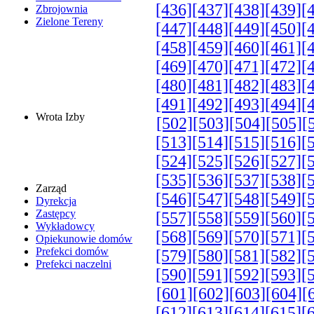
[436]
[437]
[438]
[439]
[
Zbrojownia
Zielone Tereny
[447]
[448]
[449]
[450]
[
[458]
[459]
[460]
[461]
[
[469]
[470]
[471]
[472]
[
[480]
[481]
[482]
[483]
[
[491]
[492]
[493]
[494]
[
Wrota Izby
[502]
[503]
[504]
[505]
[
[513]
[514]
[515]
[516]
[
[524]
[525]
[526]
[527]
[
[535]
[536]
[537]
[538]
[
Zarząd
[546]
[547]
[548]
[549]
[
Dyrekcja
Zastępcy
[557]
[558]
[559]
[560]
[
Wykładowcy
[568]
[569]
[570]
[571]
[
Opiekunowie domów
Prefekci domów
[579]
[580]
[581]
[582]
[
Prefekci naczelni
[590]
[591]
[592]
[593]
[
[601]
[602]
[603]
[604]
[
[612]
[613]
[614]
[615]
[