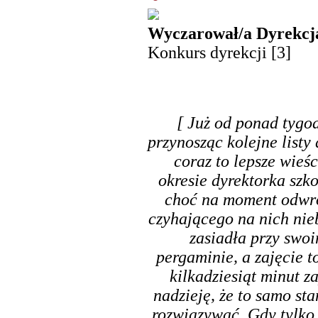
Wyczarował/a Dyrekcj
Konkurs dyrekcji [3]
[ Już od ponad tygo
przynosząc kolejne listy
coraz to lepsze wieś
okresie dyrektorka szko
choć na moment odwr
czyhającego na nich nie
zasiadła przy swoi
pergaminie, a zajęcie t
kilkadziesiąt minut 
nadzieję, że to samo sta
rozwiązywać. Gdy tylko 