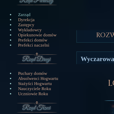
Zarząd
Dyrekcja
Zastępcy
Wykładowcy
Roz
Opiekunowie domów
Prefekci domów
Prefekci naczelni
Wyczarowa
Puchary domów
Absolwenci Hogwartu
L
Stażyści Hogwartu
Nauczyciele Roku
Uczniowie Roku