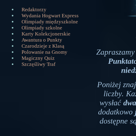
Redaktorzy
Wydania Hogwart Express
Olimpiady międzyszkolne
Olimpiady szkolne
Karty Kolekcjonerskie
Awantura o Punkty
Czarodzieje z Klasą
Zapraszamy
Polowanie na Gnomy
Magiczny Quiz
Punktat
Szczęśliwy Traf
nied
Poniżej zna
liczby. K
wysłać
dwa
dodatkowo
dostępne s