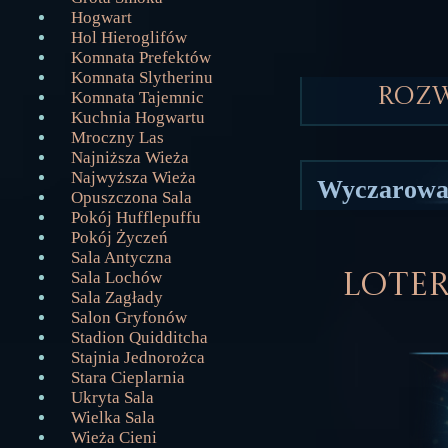
Hogwart
Hol Hieroglifów
Komnata Prefektów
Komnata Slytherinu
Roz
Komnata Tajemnic
Kuchnia Hogwartu
Mroczny Las
Najniższa Wieża
Najwyższa Wieża
Wyczarowa
Opuszczona Sala
Pokój Hufflepuffu
Pokój Życzeń
Sala Antyczna
Sala Lochów
Loter
Sala Zagłady
Salon Gryfonów
Stadion Quidditcha
Stajnia Jednorożca
Stara Cieplarnia
Ukryta Sala
Wielka Sala
Wieża Cieni