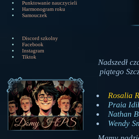
Punktowanie nauczycieli
Harmonogram roku
Samouczek
Discord szkolny
Facebook
Instagram
Tiktok
Nadszedł cza
piątego Szc
Rosalia R
Praia Idi
Nathan Bi
Wendy Sm
Mamy nadzie