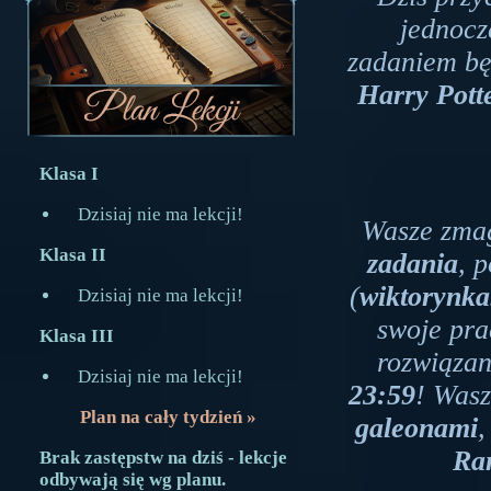
jednocz
zadaniem bę
Harry Potte
Klasa I
Dzisiaj nie ma lekcji!
Wasze zma
Klasa II
zadania
, 
(
wiktorynk
Dzisiaj nie ma lekcji!
swoje pra
Klasa III
rozwiązan
Dzisiaj nie ma lekcji!
23:59
! Wasz
Plan na cały tydzień »
galeonami
,
Ra
Brak zastępstw na dziś - lekcje
odbywają się wg planu.