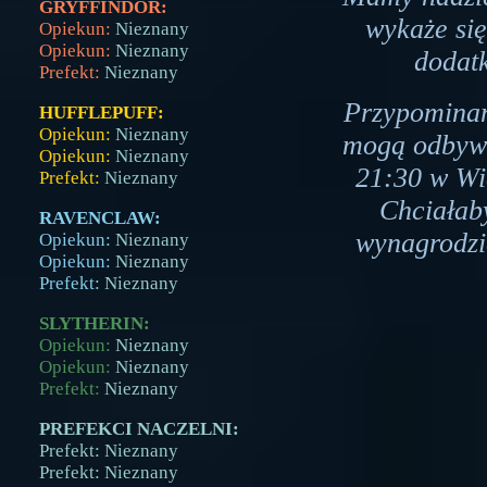
GRYFFINDOR:
wykaże si
Opiekun:
Nieznany
Opiekun:
Nieznany
dodat
Prefekt:
Nieznany
Przypominam
HUFFLEPUFF:
Opiekun:
Nieznany
mogą odbywa
Opiekun:
Nieznany
21:30 w Wie
Prefekt:
Nieznany
Chciałab
RAVENCLAW:
wynagrodzi
Opiekun:
Nieznany
Opiekun:
Nieznany
Prefekt:
Nieznany
SLYTHERIN:
Opiekun:
Nieznany
Opiekun:
Nieznany
Prefekt:
Nieznany
PREFEKCI NACZELNI:
Prefekt: Nieznany
Prefekt: Nieznany