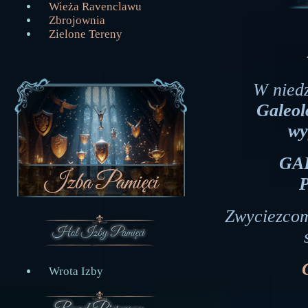
Wieża Ravenclawu
Zbrojownia
Zielone Tereny
W niedz
Galeol
wy
GA
Zwyciezcom
Wrota Izby