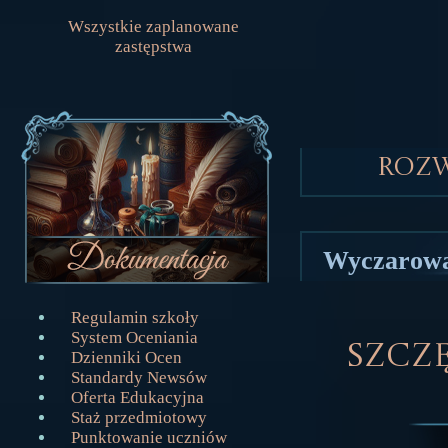
Wszystkie zaplanowane
zastępstwa
Roz
Wyczarowa
Regulamin szkoły
System Oceniania
Szczę
Dzienniki Ocen
Standardy Newsów
Oferta Edukacyjna
Staż przedmiotowy
Punktowanie uczniów