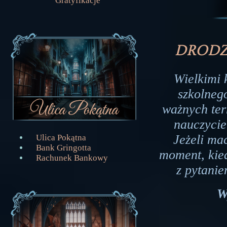
Gratyfikacje
Drodz
Wielkimi 
szkolneg
ważnych ter
nauczycie
Jeżeli mac
Ulica Pokątna
Bank Gringotta
moment, kie
Rachunek Bankowy
z pytanie
W