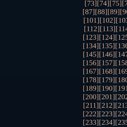
[73]
[74]
[75]
[
[87]
[88]
[89]
[9
[101]
[102]
[10
[112]
[113]
[11
[123]
[124]
[12
[134]
[135]
[13
[145]
[146]
[14
[156]
[157]
[15
[167]
[168]
[16
[178]
[179]
[18
[189]
[190]
[19
[200]
[201]
[20
[211]
[212]
[21
[222]
[223]
[22
[233]
[234]
[23