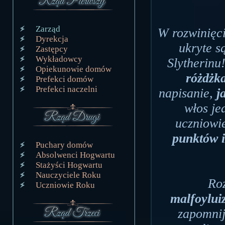
Zarząd
W rozwinięci
Dyrekcja
ukryte s
Zastępcy
Wykładowcy
Slytherinu
Opiekunowie domów
różdżk
Prefekci domów
Prefekci naczelni
napisanie,
j
włos je
uczniowi
punktów 
Puchary domów
Absolwenci Hogwartu
Stażyści Hogwartu
Nauczyciele Roku
Roz
Uczniowie Roku
malfoylu
zapomni