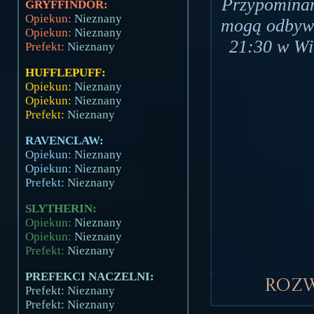
Przypominam
GRYFFINDOR:
Opiekun:
Nieznany
mogą odbywa
Opiekun:
Nieznany
21:30 w Wie
Prefekt:
Nieznany
HUFFLEPUFF:
Opiekun:
Nieznany
Opiekun:
Nieznany
Prefekt:
Nieznany
RAVENCLAW:
Opiekun:
Nieznany
Opiekun:
Nieznany
Prefekt:
Nieznany
SLYTHERIN:
Opiekun:
Nieznany
Opiekun:
Nieznany
Prefekt:
Nieznany
PREFEKCI NACZELNI:
Roz
Prefekt: Nieznany
Prefekt: Nieznany