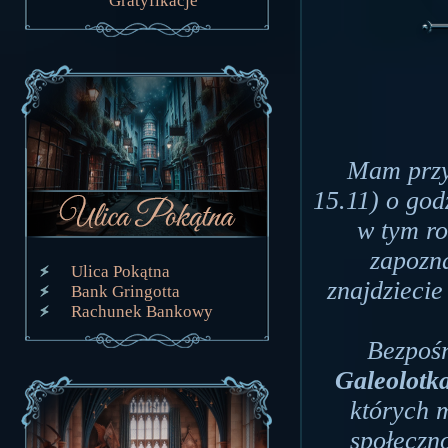
Gratyfikacje
Mam przyj
15.11) o god
w tym r
zapozn
Ulica Pokątna
znajdzieci
Bank Gringotta
Rachunek Bankowy
Bezpośr
Galeolotka
których 
społeczn