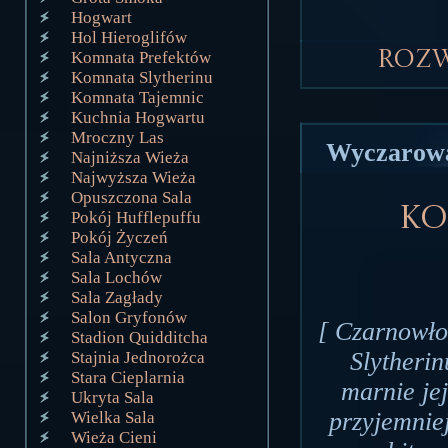
Hogwart
Hol Hieroglifów
Roz
Komnata Prefektów
Komnata Slytherinu
Komnata Tajemnic
Kuchnia Hogwartu
Mroczny Las
Wyczarował
Najniższa Wieża
Najwyższa Wieża
Opuszczona Sala
Ko
Pokój Hufflepuffu
Pokój Życzeń
Sala Antyczna
Sala Lochów
Sala Zagłady
Salon Gryfonów
[ Czarnowło
Stadion Quidditcha
Slytherin
Stajnia Jednorożca
Stara Cieplarnia
marnie jej
Ukryta Sala
przyjemnie
Wielka Sala
Wieża Cieni