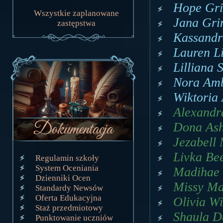
Hope Gri
Wszystkie zaplanowane
Jana Gri
zastępstwa
Kassandr
Lauren Li
Lilliana 
Nora Amb
Wiktoria 
Alexandr
Dona Ash
Jezabell 
Livka Be
Regulamin szkoły
System Oceniania
Madihae L
Dzienniki Ocen
Missy Mal
Standardy Newsów
Oferta Edukacyjna
Olivia Wi
Staż przedmiotowy
Shaula Da
Punktowanie uczniów