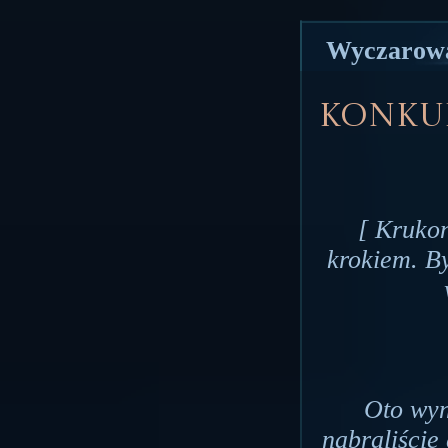
Wyczarował
Konkur
[ Krukon
krokiem. By
Oto wyn
nabraliście