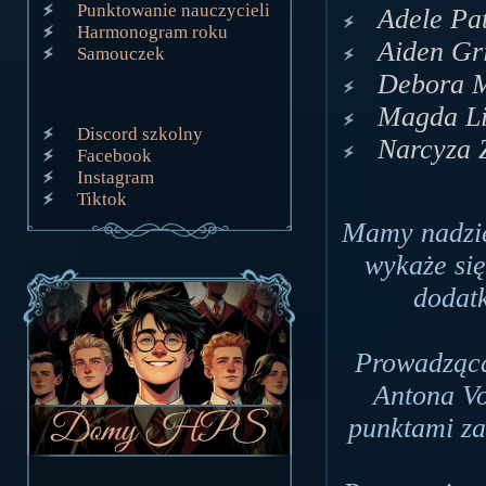
Punktowanie nauczycieli
Adele Pat
Harmonogram roku
Aiden Gr
Samouczek
Debora M
Magda Li
Discord szkolny
Narcyza 
Facebook
Instagram
Tiktok
Mamy nadzie
wykaże si
dodat
Prowadząca
Antona V
punktami za