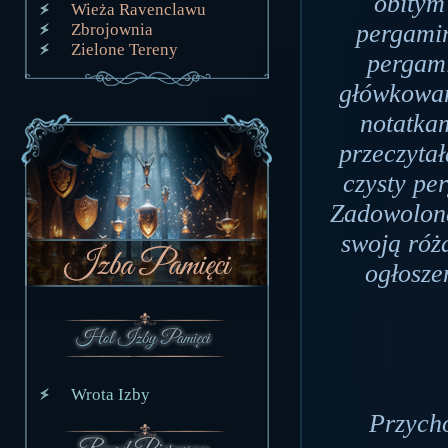
obitym
Wieża Ravenclawu
pergamin
Zbrojownia
Zielone Tereny
pergami
główkowan
notatkam
przeczytał
czysty pe
Zadowolona
swoją różd
ogłosze
Wrota Izby
Przych