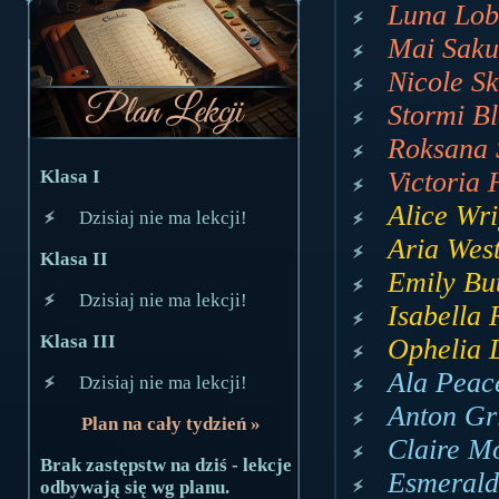
Luna Lob
Mai Saku
Nicole Sk
Stormi Bl
Roksana 
Klasa I
Victoria 
Alice Wri
Dzisiaj nie ma lekcji!
Aria West
Klasa II
Emily But
Dzisiaj nie ma lekcji!
Isabella 
Klasa III
Ophelia 
Ala Peace
Dzisiaj nie ma lekcji!
Anton Gr
Plan na cały tydzień »
Claire Mo
Brak zastępstw na dziś - lekcje
Esmerald
odbywają się wg planu.