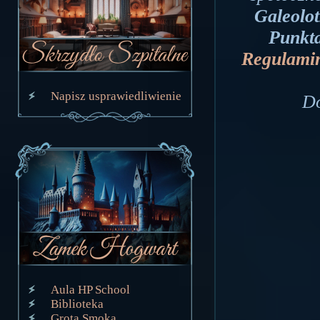
Galeolo
Punkta
Regulamin
Napisz usprawiedliwienie
Do
Aula HP School
Biblioteka
Grota Smoka