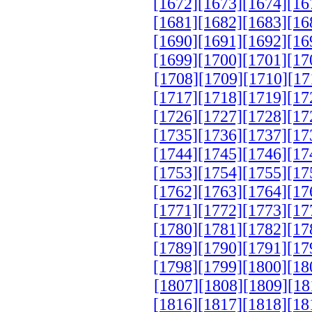
[1672]
[1673]
[1674]
[16
[1681]
[1682]
[1683]
[16
[1690]
[1691]
[1692]
[16
[1699]
[1700]
[1701]
[17
[1708]
[1709]
[1710]
[17
[1717]
[1718]
[1719]
[17
[1726]
[1727]
[1728]
[17
[1735]
[1736]
[1737]
[17
[1744]
[1745]
[1746]
[17
[1753]
[1754]
[1755]
[17
[1762]
[1763]
[1764]
[17
[1771]
[1772]
[1773]
[17
[1780]
[1781]
[1782]
[17
[1789]
[1790]
[1791]
[17
[1798]
[1799]
[1800]
[18
[1807]
[1808]
[1809]
[18
[1816]
[1817]
[1818]
[18