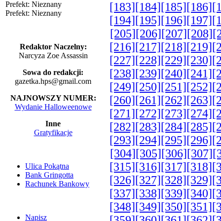
Prefekt: Nieznany
[183]
[184]
[185]
[186]
[
Prefekt: Nieznany
[194]
[195]
[196]
[197]
[
[205]
[206]
[207]
[208]
[
[216]
[217]
[218]
[219]
[
Redaktor Naczelny:
Narcyza Zoe Assassin
[227]
[228]
[229]
[230]
[
[238]
[239]
[240]
[241]
[
Sowa do redakcji:
gazetka.hps@gmail.com
[249]
[250]
[251]
[252]
[
[260]
[261]
[262]
[263]
[
NAJNOWSZY NUMER:
Wydanie Halloweenowe
[271]
[272]
[273]
[274]
[
Inne
[282]
[283]
[284]
[285]
[
Gratyfikacje
[293]
[294]
[295]
[296]
[
[304]
[305]
[306]
[307]
[
[315]
[316]
[317]
[318]
[
Ulica Pokątna
Bank Gringotta
[326]
[327]
[328]
[329]
[
Rachunek Bankowy
[337]
[338]
[339]
[340]
[
[348]
[349]
[350]
[351]
[
Napisz
[359]
[360]
[361]
[362]
[