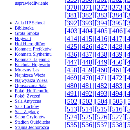
usprawiedliwienie
[370]
[371]
[372]
[373]
[
[381]
[382]
[383]
[384]
[
[392]
[393]
[394]
[395]
[
Aula HP School
Biblioteka
[403]
[404]
[405]
[406]
[
Grota Smoka
[414]
[415]
[416]
[417]
[
Hogwart
Hol Hieroglifów
[425]
[426]
[427]
[428]
[
Komnata Prefektów
[436]
[437]
[438]
[439]
[
Komnata Slytherinu
Komnata Tajemnic
[447]
[448]
[449]
[450]
[
Kuchnia Hogwartu
[458]
[459]
[460]
[461]
[
Mroczny Las
Najniższa Wieża
[469]
[470]
[471]
[472]
[
Najwyższa Wieża
[480]
[481]
[482]
[483]
[
Opuszczona Sala
Pokój Hufflepuffu
[491]
[492]
[493]
[494]
[
Pokój Życzeń
[502]
[503]
[504]
[505]
[
Sala Antyczna
Sala Lochów
[513]
[514]
[515]
[516]
[
Sala Zagłady
[524]
[525]
[526]
[527]
[
Salon Gryfonów
Stadion Quidditcha
[535]
[536]
[537]
[538]
[
Stajnia Jednorożca