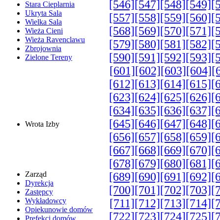
[546]
[547]
[548]
[549]
[
Stara Cieplarnia
Ukryta Sala
[557]
[558]
[559]
[560]
[
Wielka Sala
[568]
[569]
[570]
[571]
[
Wieża Cieni
Wieża Ravenclawu
[579]
[580]
[581]
[582]
[
Zbrojownia
[590]
[591]
[592]
[593]
[
Zielone Tereny
[601]
[602]
[603]
[604]
[
[612]
[613]
[614]
[615]
[
[623]
[624]
[625]
[626]
[
[634]
[635]
[636]
[637]
[
[645]
[646]
[647]
[648]
[
Wrota Izby
[656]
[657]
[658]
[659]
[
[667]
[668]
[669]
[670]
[
[678]
[679]
[680]
[681]
[
Zarząd
[689]
[690]
[691]
[692]
[
Dyrekcja
[700]
[701]
[702]
[703]
[
Zastępcy
Wykładowcy
[711]
[712]
[713]
[714]
[
Opiekunowie domów
[722]
[723]
[724]
[725]
[
Prefekci domów