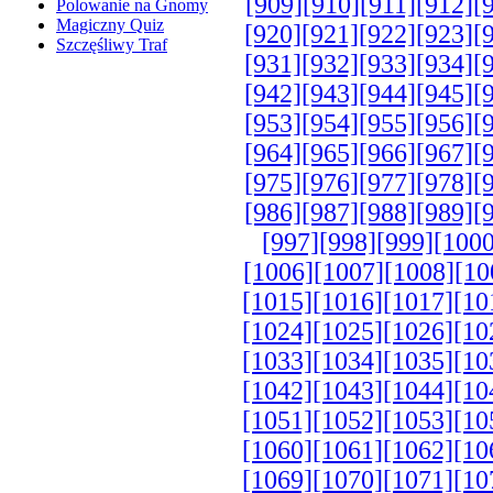
[909]
[910]
[911]
[912]
[
Polowanie na Gnomy
Magiczny Quiz
[920]
[921]
[922]
[923]
[
Szczęśliwy Traf
[931]
[932]
[933]
[934]
[
[942]
[943]
[944]
[945]
[
[953]
[954]
[955]
[956]
[
[964]
[965]
[966]
[967]
[
[975]
[976]
[977]
[978]
[
[986]
[987]
[988]
[989]
[
[997]
[998]
[999]
[1000
[1006]
[1007]
[1008]
[10
[1015]
[1016]
[1017]
[10
[1024]
[1025]
[1026]
[10
[1033]
[1034]
[1035]
[10
[1042]
[1043]
[1044]
[10
[1051]
[1052]
[1053]
[10
[1060]
[1061]
[1062]
[10
[1069]
[1070]
[1071]
[10