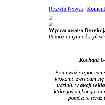
Rozwiń Newsa
|
Komenta
Wyczarował/a Dyrekcj
Pomóż innym odkryć w 
Kochani Uc
Ponieważ rozpoczęcie 
krokami, zwracam się 
udziału w
akcji rek
któregoś pięknego dni
pomóżcie teraz 