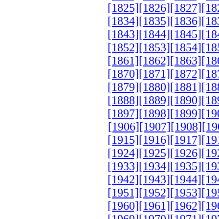
[1825]
[1826]
[1827]
[18
[1834]
[1835]
[1836]
[18
[1843]
[1844]
[1845]
[18
[1852]
[1853]
[1854]
[18
[1861]
[1862]
[1863]
[18
[1870]
[1871]
[1872]
[18
[1879]
[1880]
[1881]
[18
[1888]
[1889]
[1890]
[18
[1897]
[1898]
[1899]
[19
[1906]
[1907]
[1908]
[19
[1915]
[1916]
[1917]
[19
[1924]
[1925]
[1926]
[19
[1933]
[1934]
[1935]
[19
[1942]
[1943]
[1944]
[19
[1951]
[1952]
[1953]
[19
[1960]
[1961]
[1962]
[19
[1969]
[1970]
[1971]
[19