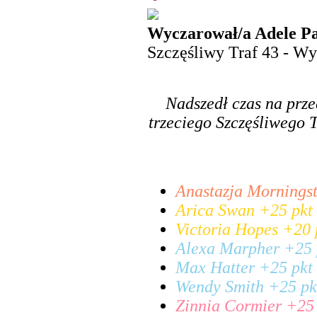
Wyczarował/a Adele Pa
Szczęśliwy Traf 43 - Wy
Nadszedł czas na prze
trzeciego Szczęśliwego T
Anastazja Morningst
Arica Swan +25 pkt 
Victoria Hopes +20 p
Alexa Marpher +25 p
Max Hatter +25 pkt 
Wendy Smith +25 pkt
Zinnia Cormier +25 