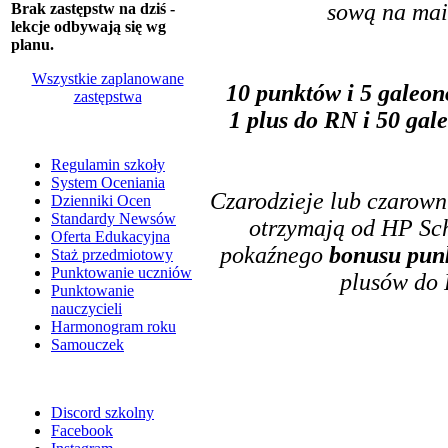
sową na ma
Brak zastępstw na dziś -
lekcje odbywają się wg
planu.
Wszystkie zaplanowane
10 punktów i 5 galeo
zastępstwa
1 plus do RN i 50 ga
Regulamin szkoły
System Oceniania
Czarodzieje lub czarown
Dzienniki Ocen
Standardy Newsów
otrzymają od HP Sch
Oferta Edukacyjna
pokaźnego
bonusu pun
Staż przedmiotowy
Punktowanie uczniów
plusów do 
Punktowanie
nauczycieli
Harmonogram roku
Samouczek
Discord szkolny
Facebook