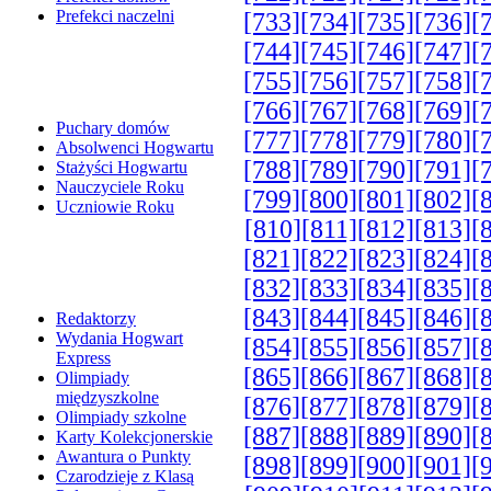
Prefekci naczelni
[733]
[734]
[735]
[736]
[
[744]
[745]
[746]
[747]
[
[755]
[756]
[757]
[758]
[
[766]
[767]
[768]
[769]
[
Puchary domów
[777]
[778]
[779]
[780]
[
Absolwenci Hogwartu
[788]
[789]
[790]
[791]
[
Stażyści Hogwartu
Nauczyciele Roku
[799]
[800]
[801]
[802]
[
Uczniowie Roku
[810]
[811]
[812]
[813]
[
[821]
[822]
[823]
[824]
[
[832]
[833]
[834]
[835]
[
[843]
[844]
[845]
[846]
[
Redaktorzy
Wydania Hogwart
[854]
[855]
[856]
[857]
[
Express
[865]
[866]
[867]
[868]
[
Olimpiady
międzyszkolne
[876]
[877]
[878]
[879]
[
Olimpiady szkolne
[887]
[888]
[889]
[890]
[
Karty Kolekcjonerskie
Awantura o Punkty
[898]
[899]
[900]
[901]
[
Czarodzieje z Klasą