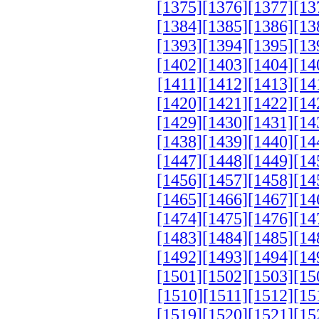
[1375]
[1376]
[1377]
[13
[1384]
[1385]
[1386]
[13
[1393]
[1394]
[1395]
[13
[1402]
[1403]
[1404]
[14
[1411]
[1412]
[1413]
[14
[1420]
[1421]
[1422]
[14
[1429]
[1430]
[1431]
[14
[1438]
[1439]
[1440]
[14
[1447]
[1448]
[1449]
[14
[1456]
[1457]
[1458]
[14
[1465]
[1466]
[1467]
[14
[1474]
[1475]
[1476]
[14
[1483]
[1484]
[1485]
[14
[1492]
[1493]
[1494]
[14
[1501]
[1502]
[1503]
[15
[1510]
[1511]
[1512]
[15
[1519]
[1520]
[1521]
[15