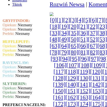
Instagram
Rozwiń Newsa
|
Komenta
Tiktok
[0]
[1]
[2]
[3]
[4]
[5]
[6]
[7]
[
GRYFFINDOR:
Opiekun:
Nieznany
[18]
[19]
[20]
[21]
[22]
[23]
Opiekun:
Nieznany
[33]
[34]
[35]
[36]
[37]
[38]
Prefekt:
Nieznany
[48]
[49]
[50]
[51]
[52]
[53]
HUFFLEPUFF:
[63]
[64]
[65]
[66]
[67]
[68]
Opiekun:
Nieznany
Opiekun:
Nieznany
[78]
[79]
[80]
[81]
[82]
[83]
Prefekt:
Nieznany
[93]
[94]
[95]
[96]
[97]
[98
RAVENCLAW:
[106]
[107]
[108]
[109]
[
Opiekun:
Nieznany
[117]
[118]
[119]
[120]
[
Opiekun:
Nieznany
Prefekt:
Nieznany
[128]
[129]
[130]
[131]
[
[139]
[140]
[141]
[142]
[
SLYTHERIN:
Opiekun:
Nieznany
[150]
[151]
[152]
[153]
[
Opiekun:
Nieznany
[161]
[162]
[163]
[164]
[
Prefekt:
Nieznany
[172]
[173]
[174]
[175]
[
PREFEKCI NACZELNI: