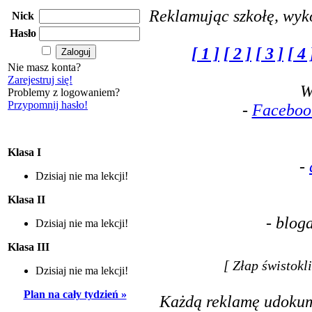
Reklamując szkołę, wyko
Nick
Hasło
[ 1 ]
[ 2 ]
[ 3 ]
[ 4 
Nie masz konta?
Zarejestruj się!
W
Problemy z logowaniem?
Przypomnij hasło!
-
Facebook
Klasa I
-
Dzisiaj nie ma lekcji!
Klasa II
- blog
Dzisiaj nie ma lekcji!
Klasa III
[ Złap świstokl
Dzisiaj nie ma lekcji!
Plan na cały tydzień »
Każdą reklamę udoku