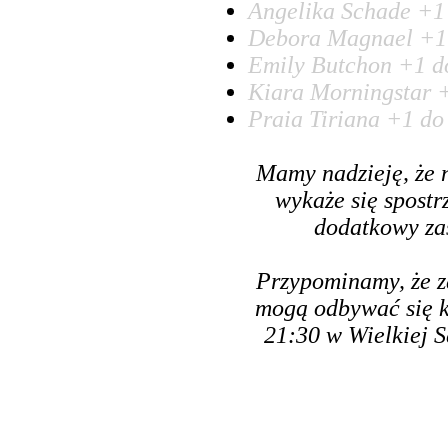
Angelika Schade +1 
Debora Magnael +1 
Emily Butchon +1 do
Kiara Morningstar +
Praia Tiriana +1 do
Mamy nadzieję, że 
wykaże się spost
dodatkowy za
Przypominamy, że z
mogą odbywać się k
21:30 w Wielkiej S