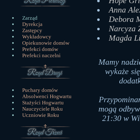
Hope Gri
Anna Ale
Debora M
Zarząd
Dyrekcja
Narcyza 
Zastępcy
Magda Li
Wykładowcy
Opiekunowie domów
Prefekci domów
Prefekci naczelni
Mamy nadzie
wykaże si
dodat
Puchary domów
Absolwenci Hogwartu
Przypominam
Stażyści Hogwartu
mogą odbywa
Nauczyciele Roku
Uczniowie Roku
21:30 w Wie