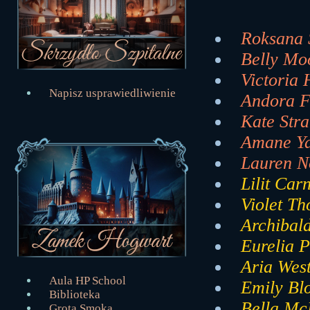
Roksana 
Belly Moo
Victoria 
Napisz usprawiedliwienie
Andora Fe
Kate Stra
Amane Ya
Lauren No
Lilit Car
Violet Th
Archibald
Eurelia P
Aria West
Aula HP School
Emily Bl
Biblioteka
Bella McK
Grota Smoka