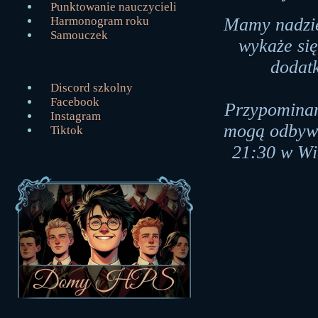
Punktowanie nauczycieli
Harmonogram roku
Mamy nadzie
Samouczek
wykaże si
dodat
Discord szkolny
Facebook
Przypominam
Instagram
mogą odbywa
Tiktok
21:30 w Wie