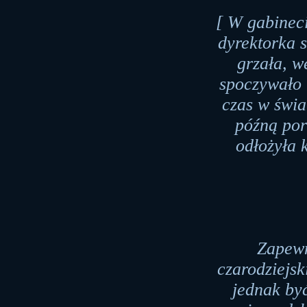
[ W gabineci
dyrektorka s
grzała, w
spoczywało 
czas w świa
późną por
odłożyła k
Zapewn
czarodziejs
jednak by