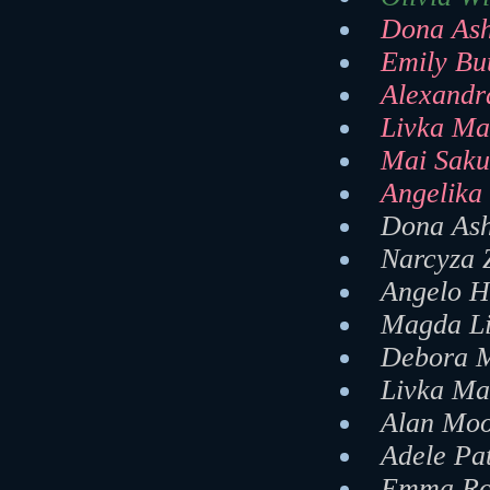
Dona Ash
Emily But
Alexandr
Livka Ma
Mai Saku
Angelika 
Dona Ash
Narcyza 
Angelo H
Magda Li
Debora M
Livka Ma
Alan Moo
Adele Pa
Emma Ros