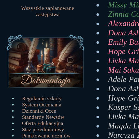
Missy Mik
Wszystkie zaplanowane
Zinnia Co
zastępstwa
Alexandr
Dona Ash
Emily But
Hope Gri
Livka Ma
Mai Saku
Adele Pat
Dona Ash
Hope Gri
Regulamin szkoły
System Oceniania
Kasper S
Dzienniki Ocen
Livka Ma
Standardy Newsów
Oferta Edukacyjna
Magda Li
Staż przedmiotowy
Narcyza 
Punktowanie uczniów