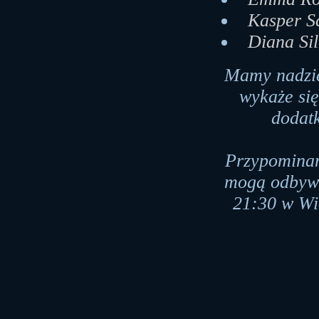
Kasper S
Diana Si
Mamy nadzie
wykaże si
dodat
Przypominam
mogą odbywa
21:30 w Wie