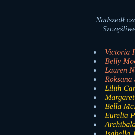
Nadszedł cz
Szczęśliwe
Victoria 
Belly Moo
Lauren No
Roksana 
Lilith Ca
Margaret
Bella McK
Eurelia P
Archibald
Isabella