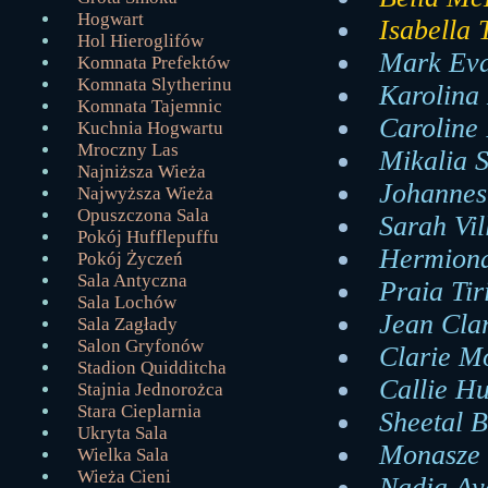
Hogwart
Isabella
Hol Hieroglifów
Mark Eva
Komnata Prefektów
Komnata Slytherinu
Karolina
Komnata Tajemnic
Caroline 
Kuchnia Hogwartu
Mroczny Las
Mikalia S
Najniższa Wieża
Johannes 
Najwyższa Wieża
Opuszczona Sala
Sarah Vil
Pokój Hufflepuffu
Hermiona
Pokój Życzeń
Sala Antyczna
Praia Tir
Sala Lochów
Jean Clar
Sala Zagłady
Salon Gryfonów
Clarie Mo
Stadion Quidditcha
Callie Hu
Stajnia Jednorożca
Stara Cieplarnia
Sheetal B
Ukryta Sala
Monasze 
Wielka Sala
Wieża Cieni
Nadia Ay