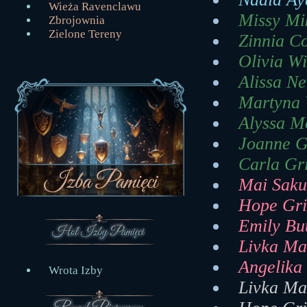
Wieża Ravenclawu
Missy Mik
Zbrojownia
Zielone Tereny
Zinnia Co
Olivia Wi
Alissa Ne
Martyna V
Alyssa Mo
Joanne G
Carla Gr
Mai Saku
Hope Gri
Emily But
Livka Ma
Angelika 
Wrota Izby
Livka Ma