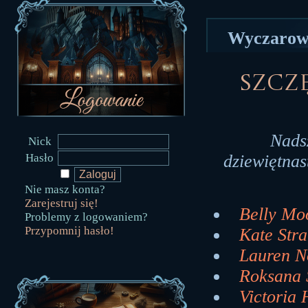
Wyczarowa
Szczę
Nads
Nick
Hasło
dziewiętnas
Nie masz konta?
Zarejestruj się!
Belly Moo
Problemy z logowaniem?
Przypomnij hasło!
Kate Stra
Lauren No
Roksana 
Victoria 