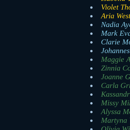
Violet Th
Aria West
Nadia Ay
Mark Eva
Clarie Mo
Johannes 
Maggie A
Zinnia Co
Joanne G
Carla Gr
Kassandr
Missy Mik
Alyssa Mo
Martyna V
Olivia Wi