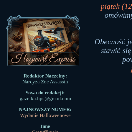
piątek (1
omówimy
Obecność je
stawić si
po
Redaktor Naczelny:
Narcyza Zoe Assassin
Sowa do redakcji:
gazetka.hps@gmail.com
NAJNOWSZY NUMER:
Wydanie Halloweenowe
Inne