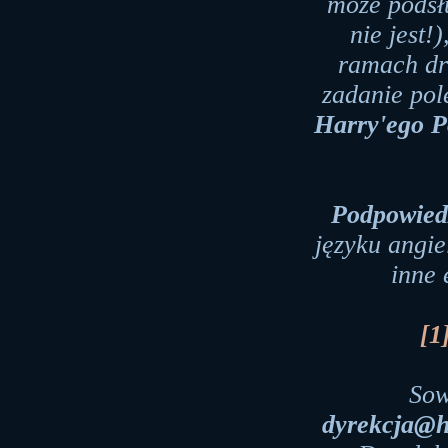
może podsł
nie jest!
ramach dr
zadanie po
Harry'ego Po
Podpowied
języku angi
inne 
[1
Sow
dyrekcja@h