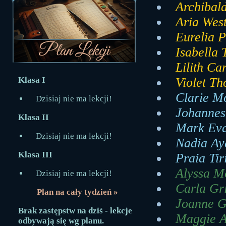
Archibald
Aria West
Eurelia P
Isabella
Lilith Ca
Klasa I
Violet Th
Clarie Mo
Dzisiaj nie ma lekcji!
Johannes 
Klasa II
Mark Eva
Dzisiaj nie ma lekcji!
Nadia Ay
Klasa III
Praia Tir
Alyssa Mo
Dzisiaj nie ma lekcji!
Carla Gr
Plan na cały tydzień »
Joanne G
Brak zastępstw na dziś - lekcje
Maggie A
odbywają się wg planu.