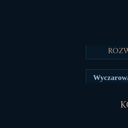
Roz
Wyczarowa
K