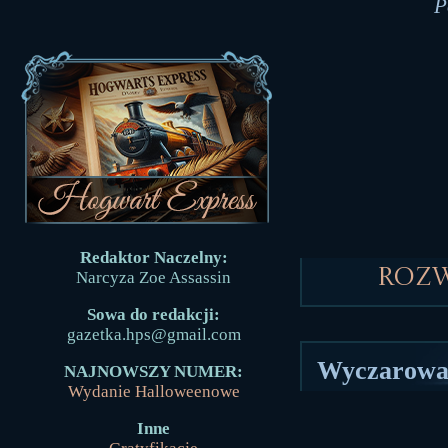
P
Redaktor Naczelny:
Roz
Narcyza Zoe Assassin
Sowa do redakcji:
gazetka.hps@gmail.com
Wyczarował
NAJNOWSZY NUMER:
Wydanie Halloweenowe
Inne