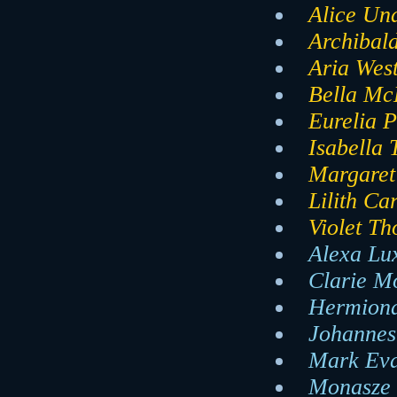
Alice Un
Archibald
Aria West
Bella McK
Eurelia P
Isabella
Margaret
Lilith Ca
Violet T
Alexa Lux
Clarie Mo
Hermiona
Johannes 
Mark Eva
Monasze 