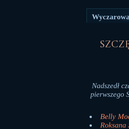
Wyczarował
Szczę
Nadszedł cz
pierwszego S
Belly Moo
Roksana 