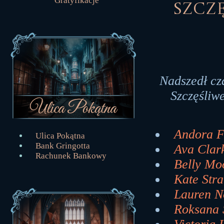
Gratyfikacje
Szczę
Nadszedł cz
Szczęśliwe
Andora Fe
Ulica Pokątna
Bank Gringotta
Ava Clark
Rachunek Bankowy
Belly Moo
Kate Stra
Lauren No
Roksana 