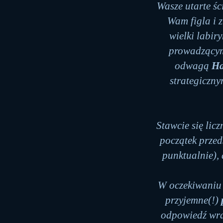
Wasze utarte śc
Wam figla i z
wielki labiry
prowadzący
odwagą
Ha
strategiczn
Stawcie się licz
początek przeds
punktualnie), 
W oczekiwaniu 
przyjemne(!)
odpowiedź wraz