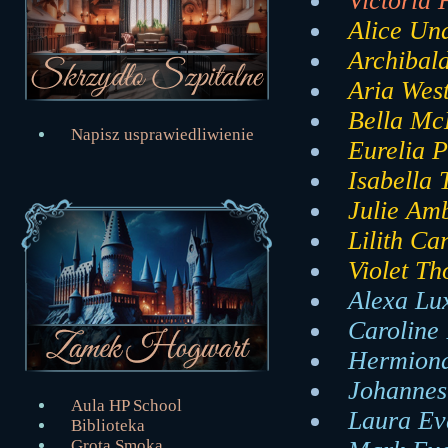
Victoria 
Alice Und
Archibald
Aria West
Bella McK
Napisz usprawiedliwienie
Eurelia P
Isabella
Julie Amb
Lilith Ca
Violet Th
Alexa Lux
Caroline 
Hermiona
Johannes 
Aula HP School
Laura Eva
Biblioteka
Grota Smoka