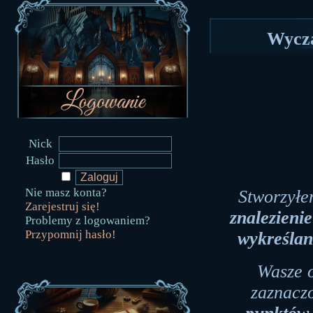
Wycza
Nick
Hasło
Nie masz konta?
Stworzyłe
Zarejestruj się!
znalezieni
Problemy z logowaniem?
Przypomnij hasło!
wykreślan
Wasze o
zaznacz