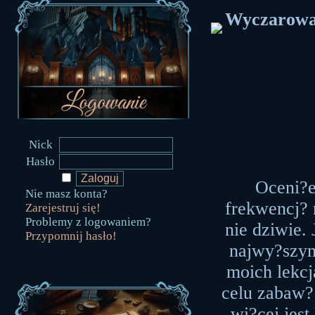
Wyczarował
Nick
Hasło
Oceni?e
Nie masz konta?
frekwencj? r
Zarejestruj się!
Problemy z logowaniem?
nie dziwie. 
Przypomnij hasło!
najwy?szym
moich lekcj
celu zabaw? 
wi?cej jest