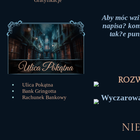
Gratyfikacje
Aby móc wzi
napisa? kome
tak?e pun
Roz
Ulica Pokątna
Bank Gringotta
Wyczarował
Rachunek Bankowy
Nie