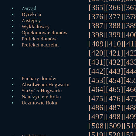
[365]
[366]
[36
Zarząd
Dyrekcja
[376]
[377]
[37
Zastępcy
[387]
[388]
[38
Wykładowcy
Opiekunowie domów
[398]
[399]
[40
Prefekci domów
[409]
[410]
[41
Prefekci naczelni
[420]
[421]
[42
[431]
[432]
[43
[442]
[443]
[44
Puchary domów
[453]
[454]
[45
Absolwenci Hogwartu
[464]
[465]
[46
Stażyści Hogwartu
Nauczyciele Roku
[475]
[476]
[47
Uczniowie Roku
[486]
[487]
[48
[497]
[498]
[49
[508]
[509]
[51
[519]
[520]
[52