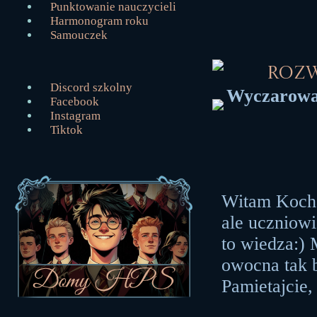
Punktowanie nauczycieli
Harmonogram roku
Samouczek
Roz
Discord szkolny
Wyczarował
Facebook
Instagram
Tiktok
Witam Kocha
ale uczniowie
to wiedza:) 
owocna tak b
Pamietajcie,