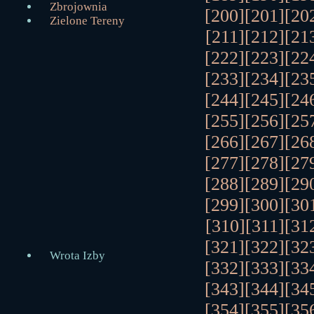
Zbrojownia
[200]
[201]
[20
Zielone Tereny
[211]
[212]
[21
[222]
[223]
[22
[233]
[234]
[23
[244]
[245]
[24
[255]
[256]
[25
[266]
[267]
[26
[277]
[278]
[27
[288]
[289]
[29
[299]
[300]
[30
[310]
[311]
[31
[321]
[322]
[32
Wrota Izby
[332]
[333]
[33
[343]
[344]
[34
[354]
[355]
[35