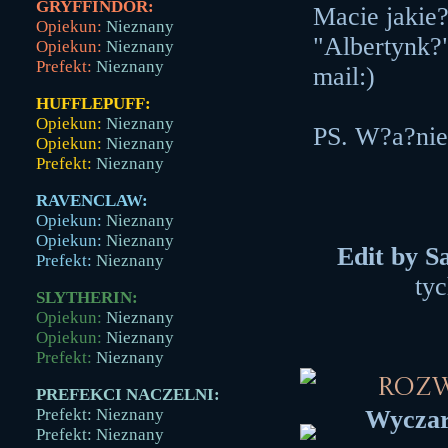
GRYFFINDOR:
Macie jakie?
Opiekun:
Nieznany
"Albertynk?
Opiekun:
Nieznany
Prefekt:
Nieznany
mail:)
HUFFLEPUFF:
Opiekun:
Nieznany
PS. W?a?nie
Opiekun:
Nieznany
Prefekt:
Nieznany
RAVENCLAW:
Opiekun:
Nieznany
Opiekun:
Nieznany
Edit by S
Prefekt:
Nieznany
tyc
SLYTHERIN:
Opiekun:
Nieznany
Opiekun:
Nieznany
Prefekt:
Nieznany
Roz
PREFEKCI NACZELNI:
Wyczar
Prefekt: Nieznany
Prefekt: Nieznany