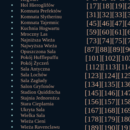
[17]
[18]
[19]
[
Hol Hieroglifów
Komnata Prefektów
[31]
[32]
[33]
[
Komnata Slytherinu
[45]
[46]
[47]
[
Komnata Tajemnic
Kuchnia Hogwartu
[59]
[60]
[61]
[
Mroczny Las
[73]
[74]
[75]
[
Najniższa Wieża
Najwyższa Wieża
[87]
[88]
[89]
[9
Opuszczona Sala
[101]
[102]
[10
Pokój Hufflepuffu
Pokój Życzeń
[112]
[113]
[11
Sala Antyczna
[123]
[124]
[12
Sala Lochów
Sala Zagłady
[134]
[135]
[13
Salon Gryfonów
[145]
[146]
[14
Stadion Quidditcha
Stajnia Jednorożca
[156]
[157]
[15
Stara Cieplarnia
[167]
[168]
[16
Ukryta Sala
Wielka Sala
[178]
[179]
[18
Wieża Cieni
[189]
[190]
[19
Wieża Ravenclawu