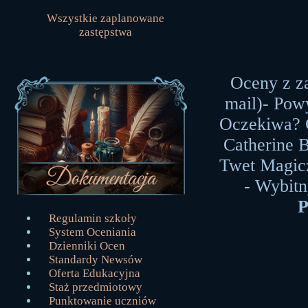
Wszystkie zaplanowane
zastępstwa
Oceny z z
mail)- Pow
Oczekiwa? 
Catherine 
Twet Magic
- Wybit
P
Regulamin szkoły
System Oceniania
Dzienniki Ocen
Standardy Newsów
Oferta Edukacyjna
Staż przedmiotowy
Punktowanie uczniów