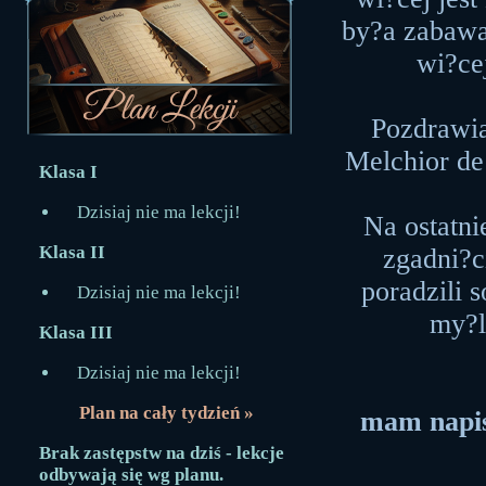
by?a zabawa 
wi?ce
Pozdrawi
Melchior de 
Klasa I
Dzisiaj nie ma lekcji!
Na ostatni
Klasa II
zgadni?c
poradzili 
Dzisiaj nie ma lekcji!
my?l
Klasa III
Dzisiaj nie ma lekcji!
Plan na cały tydzień »
mam napis
Brak zastępstw na dziś - lekcje
odbywają się wg planu.