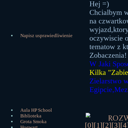
Hej =)
Chcialbym w
na czwartkow
wyjazd,ktory
Napisz usprawiedliwienie
oczywiscie o
tematow z k
Zobaczenia
W Jaki Spos
Kilka "Zabi
Zielarstwo 
Egipcie,Mez
Aula HP School
Biblioteka
Roz
Grota Smoka
[0]
[1]
[2]
[3]
[4
Hogwart