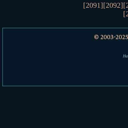
[2091]
[2092]
[
[
© 2003-202
Har