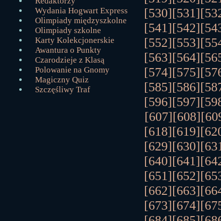
Redaktorzy
[530]
[531]
[53
Wydania Hogwart Express
Olimpiady międzyszkolne
[541]
[542]
[54
Olimpiady szkolne
[552]
[553]
[55
Karty Kolekcjonerskie
Awantura o Punkty
[563]
[564]
[56
Czarodzieje z Klasą
[574]
[575]
[57
Polowanie na Gnomy
Magiczny Quiz
[585]
[586]
[58
Szczęśliwy Traf
[596]
[597]
[59
[607]
[608]
[60
[618]
[619]
[62
[629]
[630]
[63
[640]
[641]
[64
[651]
[652]
[65
[662]
[663]
[66
[673]
[674]
[67
[684]
[685]
[68