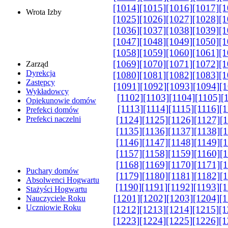
[1014]
[1015]
[1016]
[1017]
[1
Wrota Izby
[1025]
[1026]
[1027]
[1028]
[1
[1036]
[1037]
[1038]
[1039]
[1
[1047]
[1048]
[1049]
[1050]
[1
[1058]
[1059]
[1060]
[1061]
[1
[1069]
[1070]
[1071]
[1072]
[1
Zarząd
Dyrekcja
[1080]
[1081]
[1082]
[1083]
[1
Zastępcy
[1091]
[1092]
[1093]
[1094]
[
Wykładowcy
[1102]
[1103]
[1104]
[1105]
[
Opiekunowie domów
[1113]
[1114]
[1115]
[1116]
[1
Prefekci domów
Prefekci naczelni
[1124]
[1125]
[1126]
[1127]
[
[1135]
[1136]
[1137]
[1138]
[
[1146]
[1147]
[1148]
[1149]
[
[1157]
[1158]
[1159]
[1160]
[
[1168]
[1169]
[1170]
[1171]
[
Puchary domów
[1179]
[1180]
[1181]
[1182]
[
Absolwenci Hogwartu
[1190]
[1191]
[1192]
[1193]
[1
Stażyści Hogwartu
[1201]
[1202]
[1203]
[1204]
[1
Nauczyciele Roku
Uczniowie Roku
[1212]
[1213]
[1214]
[1215]
[1
[1223]
[1224]
[1225]
[1226]
[1