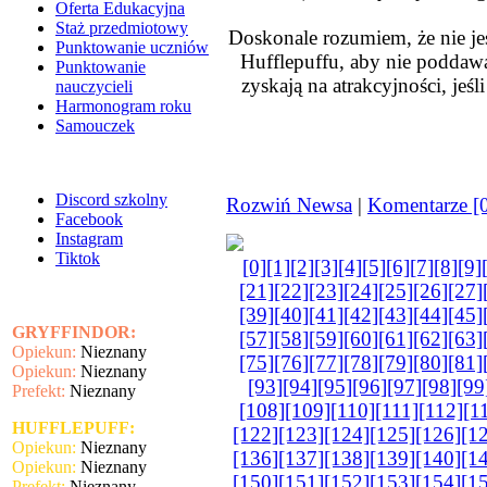
Oferta Edukacyjna
Staż przedmiotowy
Doskonale rozumiem, że nie jes
Punktowanie uczniów
Hufflepuffu, aby nie poddawa
Punktowanie
zyskają na atrakcyjności, jeś
nauczycieli
Harmonogram roku
Samouczek
Discord szkolny
Rozwiń Newsa
|
Komentarze [
Facebook
Instagram
Tiktok
[0]
[1]
[2]
[3]
[4]
[5]
[6]
[7]
[8]
[9]
[21]
[22]
[23]
[24]
[25]
[26]
[27]
[39]
[40]
[41]
[42]
[43]
[44]
[45]
GRYFFINDOR:
[57]
[58]
[59]
[60]
[61]
[62]
[63]
Opiekun:
Nieznany
[75]
[76]
[77]
[78]
[79]
[80]
[81]
Opiekun:
Nieznany
[93]
[94]
[95]
[96]
[97]
[98]
[99
Prefekt:
Nieznany
[108]
[109]
[110]
[111]
[112]
[1
HUFFLEPUFF:
[122]
[123]
[124]
[125]
[126]
[1
Opiekun:
Nieznany
[136]
[137]
[138]
[139]
[140]
[1
Opiekun:
Nieznany
[150]
[151]
[152]
[153]
[154]
[1
Prefekt:
Nieznany