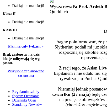
Dzisiaj nie ma lekcji!
Wyczarował/a Prof. Ardeth 
Quidditch
Klasa II
Dzisiaj nie ma lekcji!
Klasa III
D
Dzisiaj nie ma lekcji!
Pragnę poinformować, że pr
Plan na cały tydzień »
Slytherinu podali mi już sk
rozpoczną się szkolne roz
Brak zastępstw na dziś -
reprezentacje
lekcje odbywają się wg
planu.
Z racji tego, że Aslan Li
Wszystkie zaplanowane
kapitanem i nie udało mu si
zastępstwa
rywalizacji o Puchar Quidd
Niemniej jednak postanow
Regulamin szkoły
czwartku (27 maja)
będę cze
System Oceniania
na przejęcie obowiązków A
Dzienniki Ocen
(chociażby częścioweg
Standardy Newsów