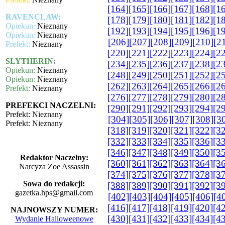
[164]
[165]
[166]
[167]
[168]
[1
RAVENCLAW:
[178]
[179]
[180]
[181]
[182]
[1
Opiekun:
Nieznany
[192]
[193]
[194]
[195]
[196]
[1
Opiekun:
Nieznany
[206]
[207]
[208]
[209]
[210]
[2
Prefekt:
Nieznany
[220]
[221]
[222]
[223]
[224]
[2
SLYTHERIN:
[234]
[235]
[236]
[237]
[238]
[2
Opiekun:
Nieznany
[248]
[249]
[250]
[251]
[252]
[2
Opiekun:
Nieznany
[262]
[263]
[264]
[265]
[266]
[2
Prefekt:
Nieznany
[276]
[277]
[278]
[279]
[280]
[2
PREFEKCI NACZELNI:
[290]
[291]
[292]
[293]
[294]
[2
Prefekt: Nieznany
[304]
[305]
[306]
[307]
[308]
[3
Prefekt: Nieznany
[318]
[319]
[320]
[321]
[322]
[3
[332]
[333]
[334]
[335]
[336]
[3
[346]
[347]
[348]
[349]
[350]
[3
Redaktor Naczelny:
[360]
[361]
[362]
[363]
[364]
[3
Narcyza Zoe Assassin
[374]
[375]
[376]
[377]
[378]
[3
Sowa do redakcji:
[388]
[389]
[390]
[391]
[392]
[3
gazetka.hps@gmail.com
[402]
[403]
[404]
[405]
[406]
[4
[416]
[417]
[418]
[419]
[420]
[4
NAJNOWSZY NUMER:
[430]
[431]
[432]
[433]
[434]
[4
Wydanie Halloweenowe