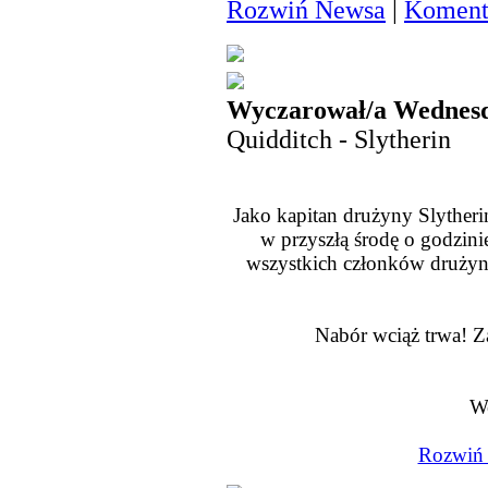
Rozwiń Newsa
|
Komenta
Wyczarował/a Wednesd
Quidditch - Slytherin
Jako kapitan drużyny Slytheri
w przyszłą środę o godzini
wszystkich członków drużyny, 
Nabór wciąż trwa! Za
W
Rozwiń