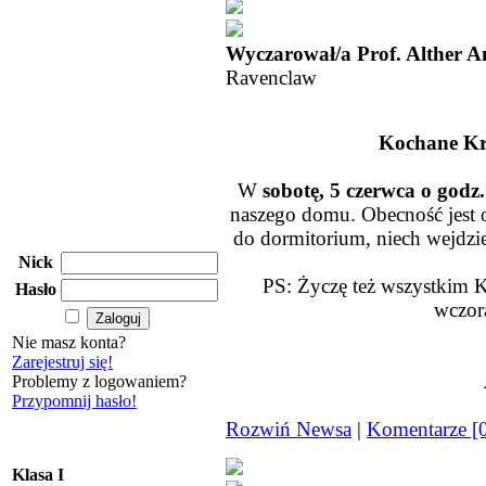
Wyczarował/a Prof. Alther A
Ravenclaw
Kochane Kr
W
sobotę, 5 czerwca o god
naszego domu. Obecność jest o
do dormitorium, niech wejdzie 
Nick
PS: Życzę też wszystkim K
Hasło
wczor
Nie masz konta?
Zarejestruj się!
Problemy z logowaniem?
Przypomnij hasło!
Rozwiń Newsa
|
Komentarze [
Klasa I