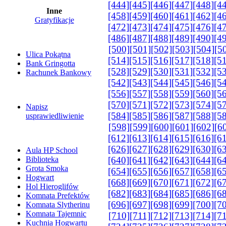
[444]
[445]
[446]
[447]
[448]
[4
Inne
[458]
[459]
[460]
[461]
[462]
[4
Gratyfikacje
[472]
[473]
[474]
[475]
[476]
[4
[486]
[487]
[488]
[489]
[490]
[4
[500]
[501]
[502]
[503]
[504]
[5
Ulica Pokątna
[514]
[515]
[516]
[517]
[518]
[5
Bank Gringotta
[528]
[529]
[530]
[531]
[532]
[5
Rachunek Bankowy
[542]
[543]
[544]
[545]
[546]
[5
[556]
[557]
[558]
[559]
[560]
[5
[570]
[571]
[572]
[573]
[574]
[5
Napisz
[584]
[585]
[586]
[587]
[588]
[5
usprawiedliwienie
[598]
[599]
[600]
[601]
[602]
[6
[612]
[613]
[614]
[615]
[616]
[6
[626]
[627]
[628]
[629]
[630]
[6
Aula HP School
Biblioteka
[640]
[641]
[642]
[643]
[644]
[6
Grota Smoka
[654]
[655]
[656]
[657]
[658]
[6
Hogwart
[668]
[669]
[670]
[671]
[672]
[6
Hol Hieroglifów
[682]
[683]
[684]
[685]
[686]
[6
Komnata Prefektów
[696]
[697]
[698]
[699]
[700]
[7
Komnata Slytherinu
Komnata Tajemnic
[710]
[711]
[712]
[713]
[714]
[7
Kuchnia Hogwartu