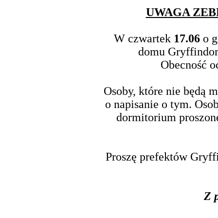
UWAGA ZEB
W czwartek
17.06
o g
domu Gryffindor
Obecność o
Osoby, które nie będą m
o napisanie o tym. Osob
dormitorium proszone
Proszę prefektów Gryff
Z 