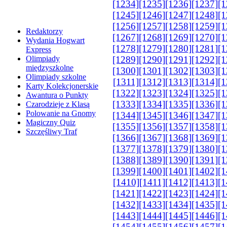
[1234]
[1235]
[1236]
[1237]
[1
[1245]
[1246]
[1247]
[1248]
[1
[1256]
[1257]
[1258]
[1259]
[1
Redaktorzy
[1267]
[1268]
[1269]
[1270]
[1
Wydania Hogwart
[1278]
[1279]
[1280]
[1281]
[1
Express
Olimpiady
[1289]
[1290]
[1291]
[1292]
[1
międzyszkolne
[1300]
[1301]
[1302]
[1303]
[1
Olimpiady szkolne
[1311]
[1312]
[1313]
[1314]
[1
Karty Kolekcjonerskie
[1322]
[1323]
[1324]
[1325]
[1
Awantura o Punkty
[1333]
[1334]
[1335]
[1336]
[1
Czarodzieje z Klasą
Polowanie na Gnomy
[1344]
[1345]
[1346]
[1347]
[1
Magiczny Quiz
[1355]
[1356]
[1357]
[1358]
[1
Szczęśliwy Traf
[1366]
[1367]
[1368]
[1369]
[1
[1377]
[1378]
[1379]
[1380]
[1
[1388]
[1389]
[1390]
[1391]
[1
[1399]
[1400]
[1401]
[1402]
[1
[1410]
[1411]
[1412]
[1413]
[1
[1421]
[1422]
[1423]
[1424]
[1
[1432]
[1433]
[1434]
[1435]
[1
[1443]
[1444]
[1445]
[1446]
[1
[1454]
[1455]
[1456]
[1457]
[1