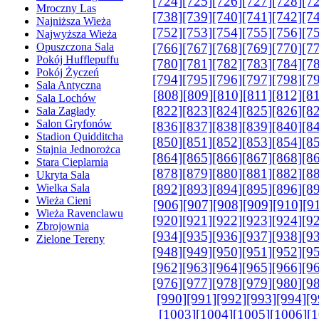
[724]
[725]
[726]
[727]
[728]
[7
Mroczny Las
[738]
[739]
[740]
[741]
[742]
[7
Najniższa Wieża
[752]
[753]
[754]
[755]
[756]
[7
Najwyższa Wieża
Opuszczona Sala
[766]
[767]
[768]
[769]
[770]
[7
Pokój Hufflepuffu
[780]
[781]
[782]
[783]
[784]
[7
Pokój Życzeń
[794]
[795]
[796]
[797]
[798]
[7
Sala Antyczna
[808]
[809]
[810]
[811]
[812]
[8
Sala Lochów
[822]
[823]
[824]
[825]
[826]
[8
Sala Zagłady
Salon Gryfonów
[836]
[837]
[838]
[839]
[840]
[8
Stadion Quidditcha
[850]
[851]
[852]
[853]
[854]
[8
Stajnia Jednorożca
[864]
[865]
[866]
[867]
[868]
[8
Stara Cieplarnia
[878]
[879]
[880]
[881]
[882]
[8
Ukryta Sala
Wielka Sala
[892]
[893]
[894]
[895]
[896]
[8
Wieża Cieni
[906]
[907]
[908]
[909]
[910]
[9
Wieża Ravenclawu
[920]
[921]
[922]
[923]
[924]
[9
Zbrojownia
[934]
[935]
[936]
[937]
[938]
[9
Zielone Tereny
[948]
[949]
[950]
[951]
[952]
[9
[962]
[963]
[964]
[965]
[966]
[9
[976]
[977]
[978]
[979]
[980]
[9
[990]
[991]
[992]
[993]
[994]
[9
[1003]
[1004]
[1005]
[1006]
[1