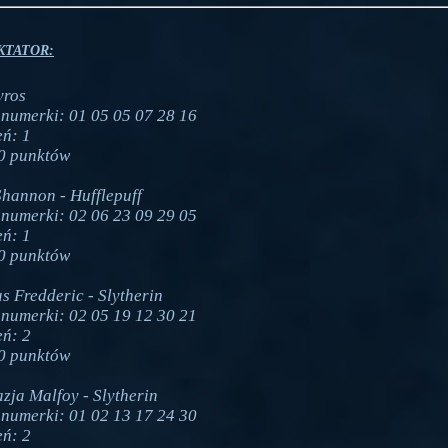
KTATOR:
yros
numerki: 01 05 05 07 28 16
eń: 1
0 punktów
Shannon - Hufflepuff
numerki: 02 06 23 09 29 05
eń: 1
0 punktów
s Fredderic - Slytherin
numerki: 02 05 19 12 30 21
eń: 2
0 punktów
zja Malfoy - Slytherin
numerki: 01 02 13 17 24 30
eń: 2