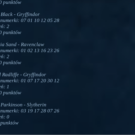
0 punktów
 Black - Gryffindor
numerki: 07 01 10 12 05 28
eń: 2
0 punktów
ia Sand - Ravenclaw
numerki: 01 02 13 16 23 26
eń: 2
0 punktów
 Radliffe - Gryffindor
numerki: 01 07 17 20 30 12
eń: 1
0 punktów
 Parkinson - Slytherin
numerki: 03 19 17 28 07 26
eń: 0
 punktów