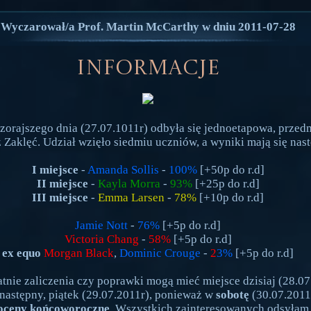
Wyczarował/a Prof. Martin McCarthy w dniu 2011-07-28
Informacje
zorajszego dnia (27.07.1011r) odbyła się jednoetapowa, prze
 Zaklęć. Udział wzięło siedmiu uczniów, a wyniki mają się nas
I miejsce
-
Amanda Sollis
-
100%
[+50p do r.d]
II miejsce
-
Kayla Morra
-
93%
[+25p do r.d]
III miejsce
-
Emma Larsen
-
78%
[+10p do r.d]
Jamie Nott
-
76%
[+5p do r.d]
Victoria Chang
-
58%
[+5p do r.d]
ex equo
Morgan Black
,
Dominic Crouge
-
2
3%
[+5p do r.d]
tnie zaliczenia czy poprawki mogą mieć miejsce dzisiaj (28.07
 następny, piątek (29.07.2011r), ponieważ w
sobotę
(30.07.2011
oceny końcoworoczne
. Wszystkich zainteresowanych odsyłam 