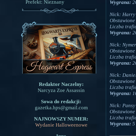
Prefekt: Nieznany
Wygrana:
2
Nick: Harry
Obstawione 
Liczba trafi
Wygrana:
2
Nick: Nymer
Obstawione 
Liczba trafi
Wygrana:
2
Nick: Daniel
Obstawione 
Redaktor Naczelny:
Liczba trafi
Narcyza Zoe Assassin
Wygrana:
1
Sowa do redakcji:
Nick: Pansy
gazetka.hps@gmail.com
Obstawione 
Liczba trafi
NAJNOWSZY NUMER:
Wygrana:
5
Wydanie Halloweenowe