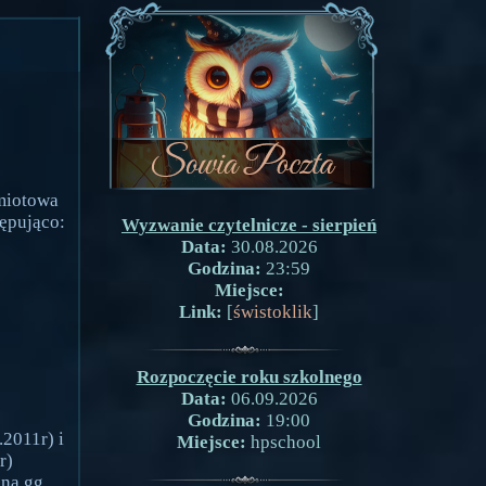
dmiotowa
tępująco:
Wyzwanie czytelnicze - sierpień
Data:
30.08.2026
Godzina:
23:59
Miejsce:
Link:
[
świstoklik
]
Rozpoczęcie roku szkolnego
Data:
06.09.2026
Godzina:
19:00
.2011r) i
Miejsce:
hpschool
r)
na gg.