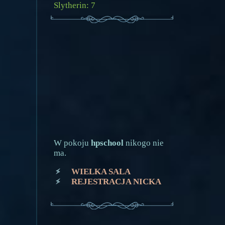
Slytherin: 7
W pokoju
hpschool
nikogo nie
ma.
WIELKA SALA
REJESTRACJA NICKA