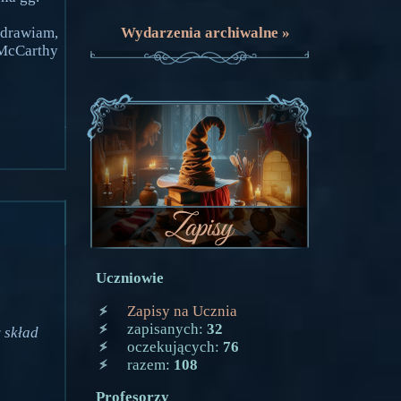
Wydarzenia archiwalne »
drawiam,
 McCarthy
Uczniowie
Zapisy na Ucznia
zapisanych:
32
 skład
oczekujących:
76
razem:
108
Profesorzy