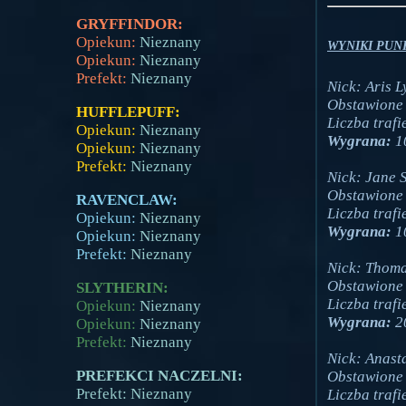
GRYFFINDOR:
Opiekun:
Nieznany
WYNIKI PUN
Opiekun:
Nieznany
Prefekt:
Nieznany
Nick: Aris L
Obstawione 
HUFFLEPUFF:
Liczba trafi
Opiekun:
Nieznany
Wygrana:
1
Opiekun:
Nieznany
Prefekt:
Nieznany
Nick: Jane 
Obstawione 
RAVENCLAW:
Liczba trafi
Opiekun:
Nieznany
Wygrana:
1
Opiekun:
Nieznany
Prefekt:
Nieznany
Nick: Thoma
Obstawione 
SLYTHERIN:
Liczba trafi
Opiekun:
Nieznany
Wygrana:
2
Opiekun:
Nieznany
Prefekt:
Nieznany
Nick: Anasta
PREFEKCI NACZELNI:
Obstawione 
Prefekt: Nieznany
Liczba trafi