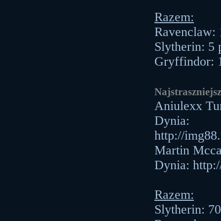
Razem:
Ravenclaw: 
Slytherin: 5
Gryffindor: 
Najstraszniejs
Aniulexx Tu
Dynia:
http://img88
Martin Mcca
Dynia: http
Razem:
Slytherin: 7