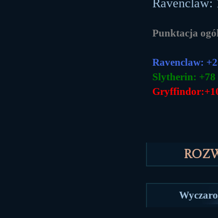
Ravenclaw: 
Punktacja ogó
Ravenclaw: +
Slytherin: +7
Gryffindor:+1
Roz
Wyczaro