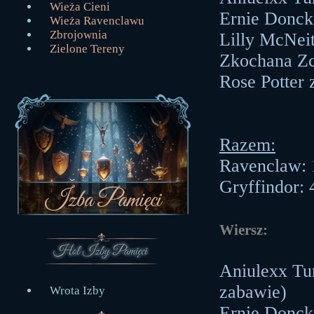
Wieża Cieni
Ernie Donck
Wieża Ravenclawu
Zbrojownia
Lilly McNei
Zielone Tereny
Zkochana Zc
Rose Potter
Razem:
Ravenclaw: 
Gryffindor:
Wiersz:
Aniulexx Tu
zabawie)
Wrota Izby
Ernie Donck