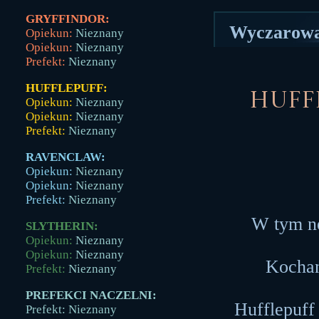
GRYFFINDOR:
Wyczarował
Opiekun:
Nieznany
Opiekun:
Nieznany
Prefekt:
Nieznany
HUFFLEPUFF:
Huff
Opiekun:
Nieznany
Opiekun:
Nieznany
Prefekt:
Nieznany
RAVENCLAW:
Opiekun:
Nieznany
Opiekun:
Nieznany
Prefekt:
Nieznany
W tym ne
SLYTHERIN:
Opiekun:
Nieznany
Opiekun:
Nieznany
Kochani
Prefekt:
Nieznany
PREFEKCI NACZELNI:
Hufflepuff
Prefekt: Nieznany