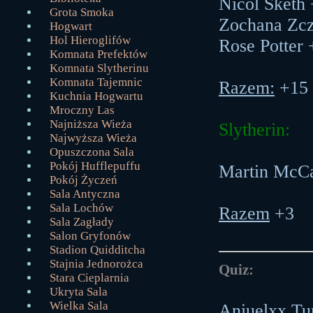
Nicol Sketh
Grota Smoka
Zochana Zcz
Hogwart
Hol Hieroglifów
Rose Potter 
Komnata Prefektów
Komnata Slytherinu
Komnata Tajemnic
Razem:
+15 
Kuchnia Hogwartu
Mroczny Las
Najniższa Wieża
Slytherin:
Najwyższa Wieża
Opuszczona Sala
Pokój Hufflepuffu
Martin McCa
Pokój Życzeń
Sala Antyczna
Sala Lochów
Razem
+3
Sala Zagłady
Salon Gryfonów
Stadion Quidditcha
Stajnia Jednorożca
Quiz:
Stara Cieplarnia
Ukryta Sala
Wielka Sala
Aniuelxx Tu