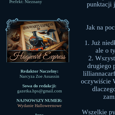
Prefekt: Nieznany
punktacji 
Jak na po
1. Już nie
ale o 
2. Wszyst
drugiego 
Redaktor Naczelny:
lilliannaca
Narcyza Zoe Assassin
oczywiście 
Sowa do redakcji:
dlaczego
gazetka.hps@gmail.com
zami
NAJNOWSZY NUMER:
Wydanie Halloweenowe
Wszelkie py