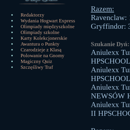
Razem:
Redaktorzy
Ravenclaw: 
Wydania Hogwart Express
Gryffindor:
Olimpiady międzyszkolne
Olimpiady szkolne
Karty Kolekcjonerskie
Szukanie Dyń:
Awantura o Punkty
Czarodzieje z Klasą
Aniulexx T
Polowanie na Gnomy
HPSCHOOL
Magiczny Quiz
Szczęśliwy Traf
Aniulexx T
HPSCHOOL
Aniulexx T
NEWSÓW 
Aniulexx T
II HPSCHO