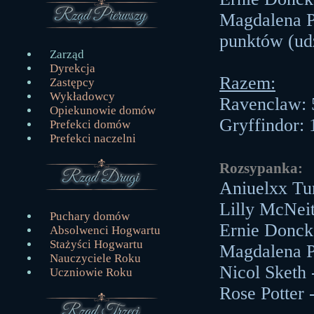
Magdalena Po
punktów (ud
Zarząd
Dyrekcja
Razem:
Zastępcy
Wykładowcy
Ravenclaw: 
Opiekunowie domów
Gryffindor:
Prefekci domów
Prefekci naczelni
Rozsypanka:
Aniuelxx Tu
Lilly McNeit
Puchary domów
Ernie Donck
Absolwenci Hogwartu
Stażyści Hogwartu
Magdalena P
Nauczyciele Roku
Nicol Sketh
Uczniowie Roku
Rose Potter 