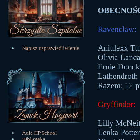
OBECNOŚ
Ravenclaw:
Aniulexx Tu
Napisz usprawiedliwienie
Olivia Lanca
Ernie Donck
Lathendroth
Razem:
12 p
Gryffindor:
Lilly McNei
Lenka Potte
Aula HP School
Biblioteka