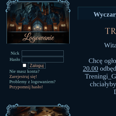
Wyczaro
T
Wit
Nick
Hasło
Chcę ogłos
20.00
odbędz
Nie masz konta?
Treningi_G
Zarejestruj się!
Problemy z logowaniem?
chciałyby
Przypomnij hasło!