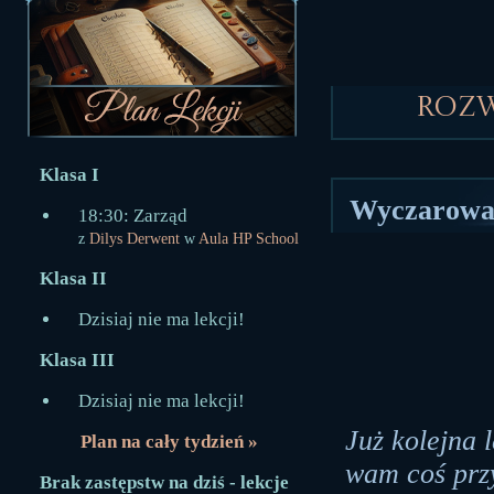
Roz
Klasa I
Wyczarował
18:30: Zarząd
z
Dilys Derwent
w
Aula HP School
Klasa II
Dzisiaj nie ma lekcji!
Klasa III
Dzisiaj nie ma lekcji!
Już kolejna 
Plan na cały tydzień »
wam coś prz
Brak zastępstw na dziś - lekcje