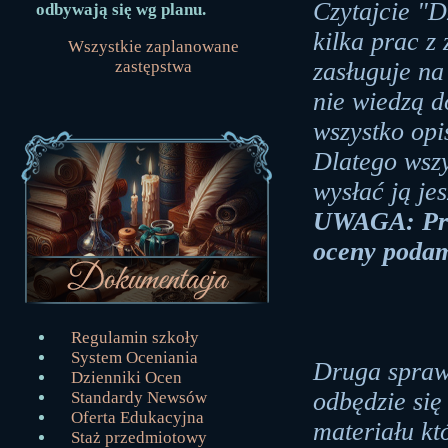
Czytajcie "D
odbywają się wg planu.
kilka prac z
Wszystkie zaplanowane
zasługuje na 
zastępstwa
nie wiedzą d
wszystko opi
Dlatego wsz
wysłać ją je
UWAGA: Prac
oceny podam 
Regulamin szkoły
System Oceniania
Druga spraw
Dzienniki Ocen
odbędzie się 
Standardy Newsów
Oferta Edukacyjna
materiału kt
Staż przedmiotowy