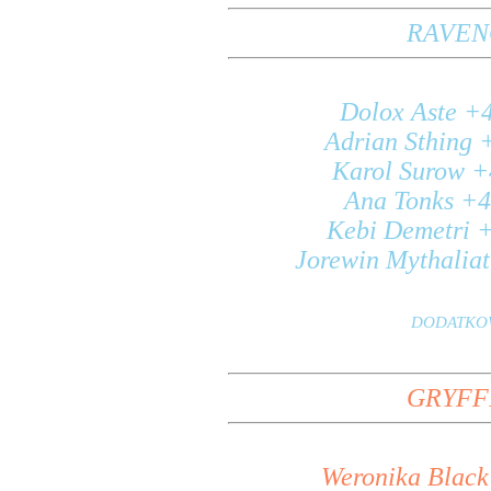
RAVENC
Dolox Aste +
Adrian Sthing 
Karol Surow +
Ana Tonks +4
Kebi Demetri 
Jorewin Mythalia
DODATKOWO
GRYFFI
Weronika Black