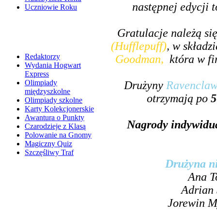
następnej edycji 
Uczniowie Roku
Gratulacje należą si
(Hufflepuff)
, w składz
Redaktorzy
Goodman,
która w fi
Wydania Hogwart
Express
Olimpiady
Drużyny
Ravencla
międzyszkolne
otrzymają po
5
Olimpiady szkolne
Karty Kolekcjonerskie
Awantura o Punkty
Nagrody indywidua
Czarodzieje z Klasą
Polowanie na Gnomy
Magiczny Quiz
Szczęśliwy Traf
Drużyna n
Ana T
Adrian
Jorewin M