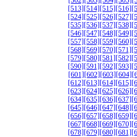
[513]
[514]
[515]
[516]
[
[524]
[525]
[526]
[527]
[
[535]
[536]
[537]
[538]
[
[546]
[547]
[548]
[549]
[
[557]
[558]
[559]
[560]
[
[568]
[569]
[570]
[571]
[
[579]
[580]
[581]
[582]
[
[590]
[591]
[592]
[593]
[
[601]
[602]
[603]
[604]
[
[612]
[613]
[614]
[615]
[
[623]
[624]
[625]
[626]
[
[634]
[635]
[636]
[637]
[
[645]
[646]
[647]
[648]
[
[656]
[657]
[658]
[659]
[
[667]
[668]
[669]
[670]
[
[678]
[679]
[680]
[681]
[