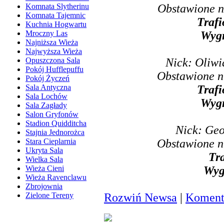
Obstawione n
Komnata Slytherinu
Komnata Tajemnic
Trafi
Kuchnia Hogwartu
Wyg
Mroczny Las
Najniższa Wieża
Najwyższa Wieża
Nick: Oliwi
Opuszczona Sala
Pokój Hufflepuffu
Obstawione n
Pokój Życzeń
Trafi
Sala Antyczna
Sala Lochów
Wyg
Sala Zagłady
Salon Gryfonów
Stadion Quidditcha
Nick: Geo
Stajnia Jednorożca
Obstawione n
Stara Cieplarnia
Ukryta Sala
Tr
Wielka Sala
Wyg
Wieża Cieni
Wieża Ravenclawu
Zbrojownia
Rozwiń Newsa
|
Komenta
Zielone Tereny