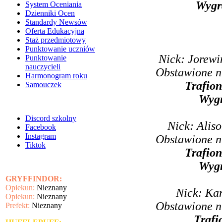
Wygr
System Oceniania
Dzienniki Ocen
Standardy Newsów
Oferta Edukacyjna
Staż przedmiotowy
Punktowanie uczniów
Nick: Jorewi
Punktowanie
nauczycieli
Obstawione n
Harmonogram roku
Trafion
Samouczek
Wyg
Discord szkolny
Nick: Alis
Facebook
Instagram
Obstawione n
Tiktok
Trafion
Wyg
GRYFFINDOR:
Opiekun:
Nieznany
Nick: Ka
Opiekun:
Nieznany
Obstawione n
Prefekt:
Nieznany
Trafi