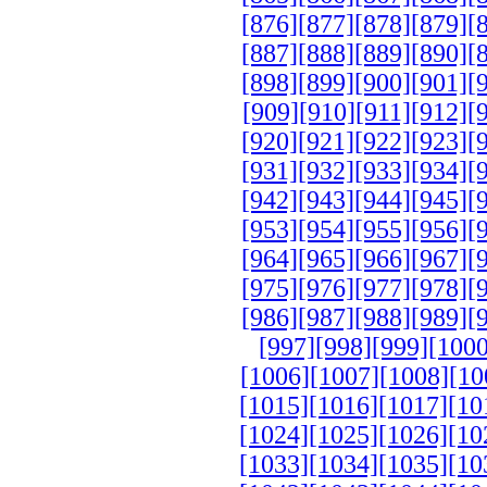
[876]
[877]
[878]
[879]
[
[887]
[888]
[889]
[890]
[
[898]
[899]
[900]
[901]
[
[909]
[910]
[911]
[912]
[
[920]
[921]
[922]
[923]
[
[931]
[932]
[933]
[934]
[
[942]
[943]
[944]
[945]
[
[953]
[954]
[955]
[956]
[
[964]
[965]
[966]
[967]
[
[975]
[976]
[977]
[978]
[
[986]
[987]
[988]
[989]
[
[997]
[998]
[999]
[1000
[1006]
[1007]
[1008]
[10
[1015]
[1016]
[1017]
[10
[1024]
[1025]
[1026]
[10
[1033]
[1034]
[1035]
[10