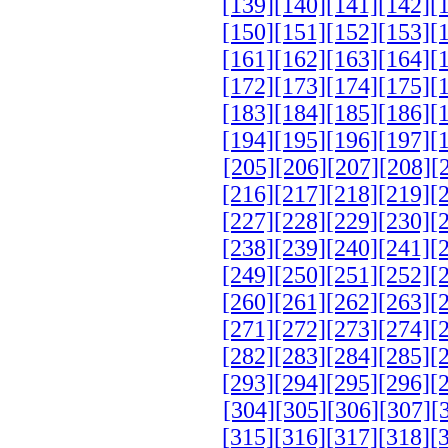
[139]
[140]
[141]
[142]
[
[150]
[151]
[152]
[153]
[
[161]
[162]
[163]
[164]
[
[172]
[173]
[174]
[175]
[
[183]
[184]
[185]
[186]
[
[194]
[195]
[196]
[197]
[
[205]
[206]
[207]
[208]
[
[216]
[217]
[218]
[219]
[
[227]
[228]
[229]
[230]
[
[238]
[239]
[240]
[241]
[
[249]
[250]
[251]
[252]
[
[260]
[261]
[262]
[263]
[
[271]
[272]
[273]
[274]
[
[282]
[283]
[284]
[285]
[
[293]
[294]
[295]
[296]
[
[304]
[305]
[306]
[307]
[
[315]
[316]
[317]
[318]
[