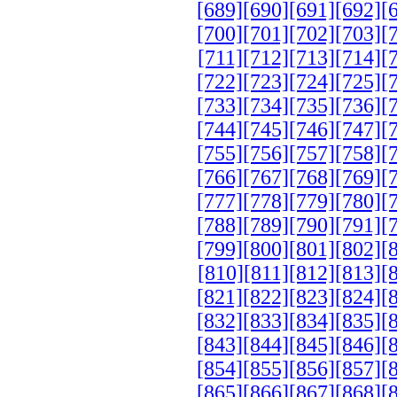
[689]
[690]
[691]
[692]
[
[700]
[701]
[702]
[703]
[
[711]
[712]
[713]
[714]
[
[722]
[723]
[724]
[725]
[
[733]
[734]
[735]
[736]
[
[744]
[745]
[746]
[747]
[
[755]
[756]
[757]
[758]
[
[766]
[767]
[768]
[769]
[
[777]
[778]
[779]
[780]
[
[788]
[789]
[790]
[791]
[
[799]
[800]
[801]
[802]
[
[810]
[811]
[812]
[813]
[
[821]
[822]
[823]
[824]
[
[832]
[833]
[834]
[835]
[
[843]
[844]
[845]
[846]
[
[854]
[855]
[856]
[857]
[
[865]
[866]
[867]
[868]
[