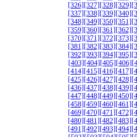
[326]
[327]
[328]
[329]
[
[337]
[338]
[339]
[340]
[
[348]
[349]
[350]
[351]
[
[359]
[360]
[361]
[362]
[
[370]
[371]
[372]
[373]
[
[381]
[382]
[383]
[384]
[
[392]
[393]
[394]
[395]
[
[403]
[404]
[405]
[406]
[
[414]
[415]
[416]
[417]
[
[425]
[426]
[427]
[428]
[
[436]
[437]
[438]
[439]
[
[447]
[448]
[449]
[450]
[
[458]
[459]
[460]
[461]
[
[469]
[470]
[471]
[472]
[
[480]
[481]
[482]
[483]
[
[491]
[492]
[493]
[494]
[
[502]
[503]
[504]
[505]
[