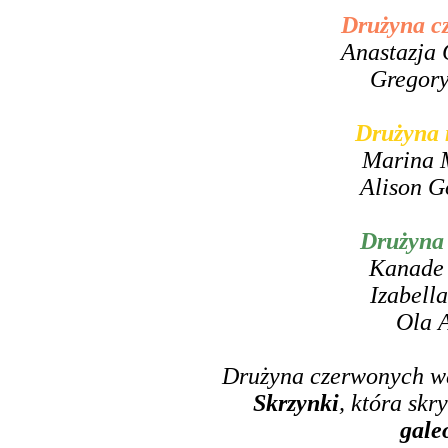
Drużyna c
Anastazja
Gregory
Drużyna 
Marina 
Alison 
Drużyna 
Kanade 
Izabell
Ola 
Drużyna czerwonych we
Skrzynki
, która sk
gale