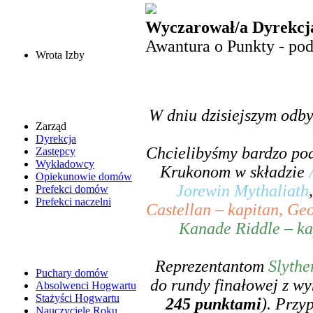
Wyczarował/a Dyrekcja
Awantura o Punkty - p
Wrota Izby
W dniu dzisiejszym odby
Zarząd
Dyrekcja
Chcielibyśmy bardzo pod
Zastępcy
Wykładowcy
Krukonom w składzie
Opiekunowie domów
Jorewin Mythaliath
Prefekci domów
Prefekci naczelni
Castellan – kapitan, Ge
Kanade Riddle – kap
Reprezentantom
Slythe
Puchary domów
do rundy finałowej z wy
Absolwenci Hogwartu
Stażyści Hogwartu
245 punktami
). Przy
Nauczyciele Roku