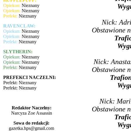
HUFFLEPUFF:
Wyg
Opiekun:
Nieznany
Opiekun:
Nieznany
Prefekt:
Nieznany
Nick: Adr
RAVENCLAW:
Obstawione n
Opiekun:
Nieznany
Opiekun:
Nieznany
Trafi
Prefekt:
Nieznany
Wyg
SLYTHERIN:
Opiekun:
Nieznany
Nick: Anasta
Opiekun:
Nieznany
Prefekt:
Nieznany
Obstawione n
Trafio
PREFEKCI NACZELNI:
Prefekt: Nieznany
Wyg
Prefekt: Nieznany
Nick: Mari
Obstawione n
Redaktor Naczelny:
Narcyza Zoe Assassin
Trafi
Sowa do redakcji:
Wyg
gazetka.hps@gmail.com