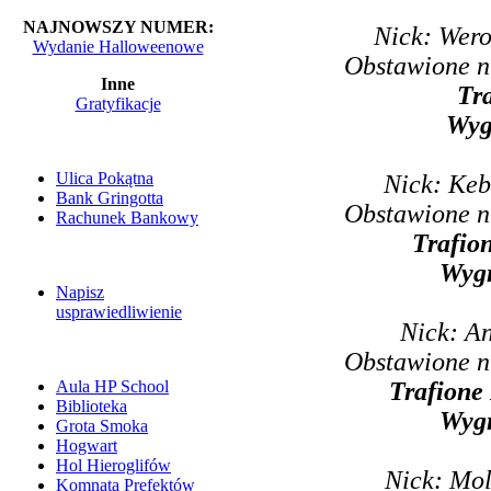
NAJNOWSZY NUMER:
Nick: Wero
Wydanie Halloweenowe
Obstawione n
Inne
Tr
Gratyfikacje
Wyg
Ulica Pokątna
Nick: Keb
Bank Gringotta
Obstawione n
Rachunek Bankowy
Trafio
Wyg
Napisz
usprawiedliwienie
Nick: A
Obstawione n
Trafione
Aula HP School
Biblioteka
Wyg
Grota Smoka
Hogwart
Hol Hieroglifów
Nick: Mo
Komnata Prefektów