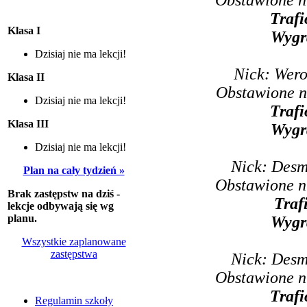
Trafi
Klasa I
Wygr
Dzisiaj nie ma lekcji!
Nick: Wero
Klasa II
Obstawione n
Dzisiaj nie ma lekcji!
Trafi
Klasa III
Wygr
Dzisiaj nie ma lekcji!
Nick: Desm
Plan na cały tydzień »
Obstawione n
Brak zastępstw na dziś -
Traf
lekcje odbywają się wg
planu.
Wygr
Wszystkie zaplanowane
zastępstwa
Nick: Desm
Obstawione n
Trafi
Regulamin szkoły