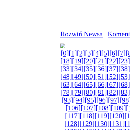
Rozwiń Newsa
|
Komenta
[0]
[1]
[2]
[3]
[4]
[5]
[6]
[7]
[
[18]
[19]
[20]
[21]
[22]
[23]
[33]
[34]
[35]
[36]
[37]
[38]
[48]
[49]
[50]
[51]
[52]
[53]
[63]
[64]
[65]
[66]
[67]
[68]
[78]
[79]
[80]
[81]
[82]
[83]
[93]
[94]
[95]
[96]
[97]
[98
[106]
[107]
[108]
[109]
[
[117]
[118]
[119]
[120]
[
[128]
[129]
[130]
[131]
[