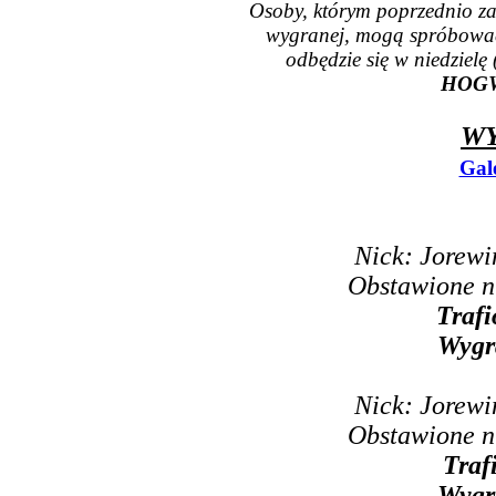
Osoby, którym poprzednio zab
wygranej, mogą spróbować 
odbędzie się w niedziel
HOG
WY
Gal
Nick: Jorewi
Obstawione n
Trafi
Wygr
Nick: Jorewi
Obstawione n
Traf
Wygr