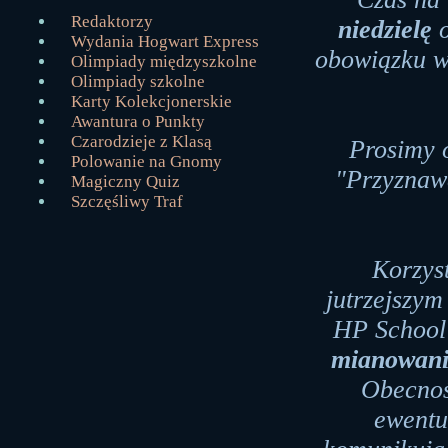
Redaktorzy
niedzielę
o
Wydania Hogwart Express
obowiązku w 
Olimpiady międzyszkolne
Olimpiady szkolne
Karty Kolekcjonerskie
Awantura o Punkty
Czarodzieje z Klasą
Prosimy 
Polowanie na Gnomy
"Przyznawa
Magiczny Quiz
Szczęśliwy Traf
Korzys
jutrzejszym
HP School 
mianowani
Obecnoś
ewentu