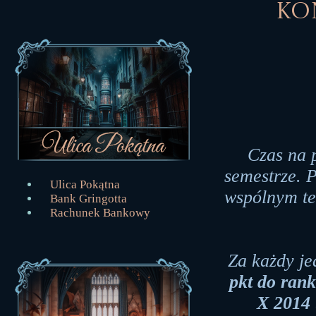
Kon
Czas na 
semestrze. 
Ulica Pokątna
wspólnym te
Bank Gringotta
Rachunek Bankowy
Za każdy je
pkt do ran
X
2014