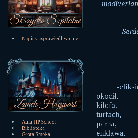
madiverian
Serd
Napisz usprawiedliwienie
-eliks
okocił,
kilofa,
turfach,
Aula HP School
parna,
Biblioteka
enklawa,
Grota Smoka