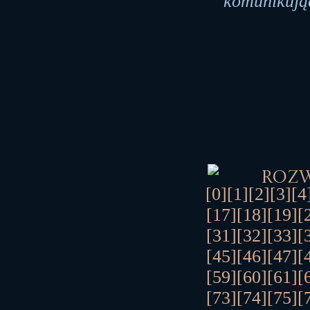
komunikują
Roz
[0]
[1]
[2]
[3]
[4
[17]
[18]
[19]
[
[31]
[32]
[33]
[
[45]
[46]
[47]
[
[59]
[60]
[61]
[
[73]
[74]
[75]
[