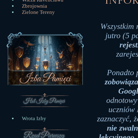
Infor
Zbrojownia
Zielone Tereny
Wszystkim 
jutro (5 
rejes
zareje
Ponadto 
zobowiąza
Goog
odnotowyw
uczniów 
zaznaczyć, ż
Wrota Izby
nie zwaln
lekcyjnego
,