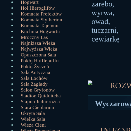
Hogwart
zarebo,
Hol Hieroglifów
wyrwa,
Komnata Prefektów
Komnata Slytherinu
owad,
Komnata Tajemnic
tuczarni,
Kuchnia Hogwartu
Mroczny Las
cewiarkę
Najniższa Wieża
Najwyższa Wieża
Opuszczona Sala
Pokój Hufflepuffu
Pokój Życzeń
Sala Antyczna
Sala Lochów
Sala Zagłady
Roz
Salon Gryfonów
Stadion Quidditcha
Stajnia Jednorożca
Wyczarował
Stara Cieplarnia
Ukryta Sala
Wielka Sala
Wieża Cieni
Wieża Ravenclawu