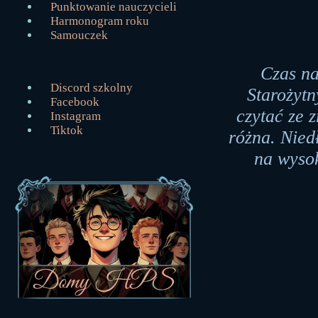
Punktowanie nauczycieli
Harmonogram roku
Samouczek
Czas na
Discord szkolny
Starożytn
Facebook
czytać ze z
Instagram
Tiktok
różna. Nied
na wysok