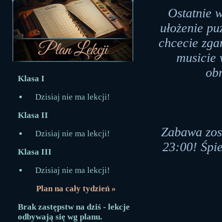
Ostatnie 
ułożenie pu
chcecie zg
musicie 
ob
Klasa I
Dzisiaj nie ma lekcji!
Klasa II
Zabawa zost
Dzisiaj nie ma lekcji!
23:00! Śpie
Klasa III
Dzisiaj nie ma lekcji!
Plan na cały tydzień »
Brak zastępstw na dziś - lekcje
odbywają się wg planu.