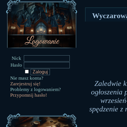
Wyczarował
Nick
Hasło
Nie masz konta?
Zaledwie k
Zarejestruj się!
Problemy z logowaniem?
ogłoszenia 
Przypomnij hasło!
wrzesień
spędzenie z 