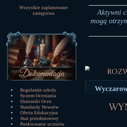
Wszystkie zaplanowane
Aktywni c
zastępstwa
mogą otrzym
Roz
Wyczarowa
Regulamin szkoły
System Oceniania
Dzienniki Ocen
Wyn
Standardy Newsów
Oferta Edukacyjna
Staż przedmiotowy
Punktowanie uczniów