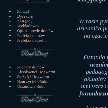
Zarząd
Dyrekcja
W razie py
Zastępcy
Wykładowcy
dziennika p
Opiekunowie domów
na czacie
Prefekci domów
Prefekci naczelni
Ostatnia
uczni
Puchary domów
pedagogi
Absolwenci Hogwartu
Stażyści Hogwartu
aktualny 
Nauczyciele Roku
umieszcza
Uczniowie Roku
formularz
Czas na