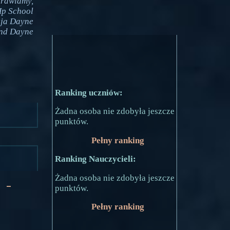
rawiamy,
Hp School
zja Dayne
nd Dayne
Ranking uczniów:
Żadna osoba nie zdobyła jeszcze
punktów.
Pełny ranking
Ranking Nauczycieli:
Żadna osoba nie zdobyła jeszcze
 -
punktów.
Pełny ranking