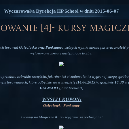
Wyczarował/a Dyrekcja HP School w dniu 2015-06-07
owanie [4]- Kursy Magicz
ich losowań
Galeolotka oraz Punktatora
, których wyniki można już teraz znaleźć 
wylosowane zostały następujące liczby:
poprzednio zabrakło szczęścia, jak również ci zadowoleni z wygranej, mogą sprób
jnym losowaniach, które odbędzie się w niedzielę (
14.06.2015
) o godzinie
18:30
w 
HOGWART
(join: hogwart)
WYSLIJ KUPON:
Galeolotek
|
Punktator
Z uwagi na Magiczne Kursy wygrane są podwajane!