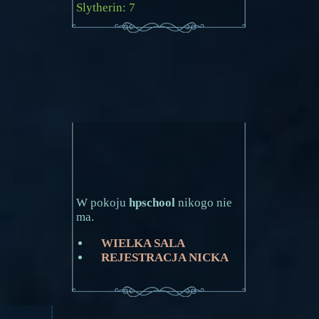
Slytherin: 7
W pokoju
hpschool
nikogo nie
ma.
WIELKA SALA
REJESTRACJA NICKA