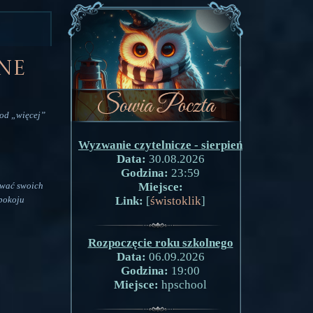
ne
pod „więcej”
Wyzwanie czytelnicze - sierpień
Data:
30.08.2026
Godzina:
23:59
ować swoich
Miejsce:
pokoju
Link:
[
świstoklik
]
Rozpoczęcie roku szkolnego
Data:
06.09.2026
Godzina:
19:00
Miejsce:
hpschool