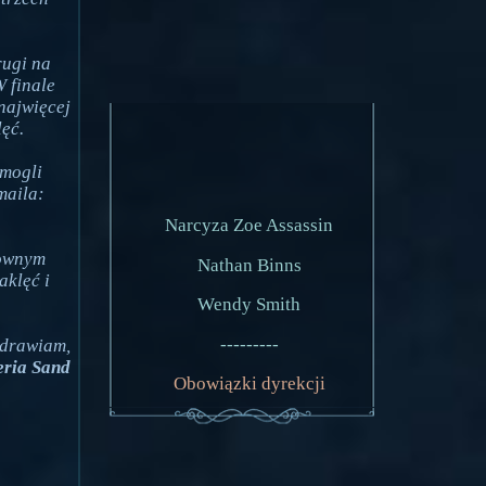
rugi na
W finale
najwięcej
ęć.
 mogli
maila:
Narcyza Zoe Assassin
sownym
Nathan Binns
aklęć i
Wendy Smith
---------
drawiam,
ria Sand
Obowiązki dyrekcji