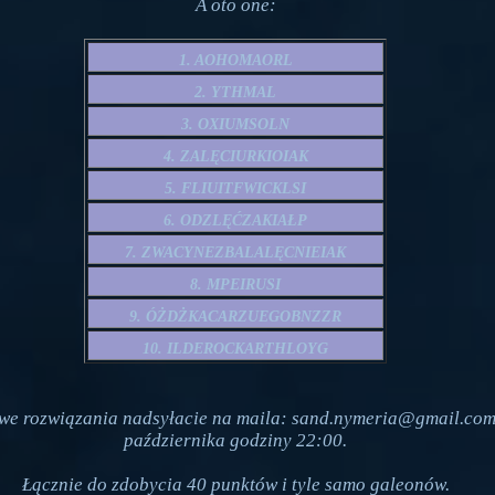
A oto one:
1. AOHOMAORL
2. YTHMAL
3. OXIUMSOLN
4. ZALĘCIURKIOIAK
5. FLIUITFWICKLSI
6. ODZLĘĆZAKIAŁP
7. ZWACYNEZBALALĘCNIEIAK
8. MPEIRUSI
9. ÓŻDŻKACARZUEGOBNZZR
10. ILDEROCKARTHLOYG
we rozwiązania nadsyłacie na maila: sand.nymeria@gmail.com
października godziny 22:00.
Łącznie do zdobycia 40 punktów i tyle samo galeonów.