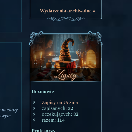
Wydarzenia archiwalne »
Uczniowie
Zapisy na Ucznia
zapisanych:
32
y musiały
oczekujących:
82
łowym
razem:
114
Profesorzy