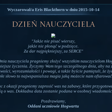
Wyczarował/a Eris Blackthorn w dniu 2015-10-14
Dzień Nauczyciela
"Jakże nie pisać wierszy,
jakże nie płonąć w podzięce.
Za dar najpiękniejszy, za SERCE"
 Dnia nauczyciela pragniemy złożyć wszystkim nauczycielom H
niejsze życzenia. Życzymy Wam tego szczególnego dnia, aby na 
wości, wyrozumiałości i powagi, a także byście pamiętali, że ży
płe słowo to najwspanialsza magia jaką możecie nam ofiarować
c z okazji pragniemy zaprosić was na zabawy, które przygotow
ą o was. Dokładna data zostanie podana w osobnej wiadomośc
Pozdrawiamy,
Oddani uczniowie Hogwartu