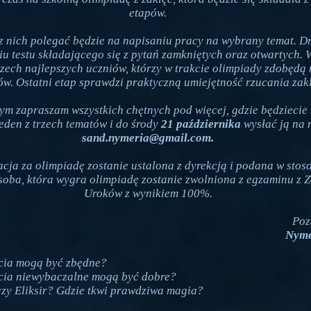
etapów.
z nich polegać będzie na napisaniu pracy na wybrany temat. D
u testu składającego się z pytań zamkniętych oraz otwartych. 
rzech najlepszych uczniów, którzy w trakcie olimpiady zdobędą 
ów. Ostatni etap sprawdzi praktyczną umiejętność rzucania zakl
m zapraszam wszystkich chętnych pod więcej, gdzie będziecie
eden z trzech tematów i do środy
21 października
wysłać ją na 
sand.nymeria@gmail.com.
acja za olimpiadę zostanie ustalona z dyrekcją i podana w sto
soba, która wygra olimpiadę zostanie zwolniona z egzaminu z Z
Uroków z wynikiem 100%.
Poz
Nyme
ęcia mogą być zbędne?
ęcia niewybaczalne mogą być dobre?
 czy Eliksir? Gdzie tkwi prawdziwa magia?