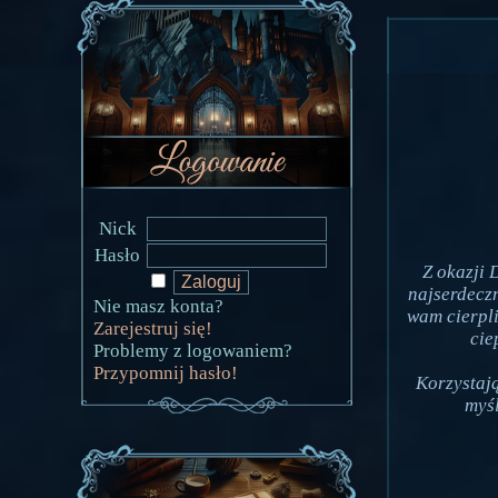
Nick
Hasło
Z okazji
najserdecz
Nie masz konta?
wam cierpli
Zarejestruj się!
cie
Problemy z logowaniem?
Przypomnij hasło!
Korzystają
myśl