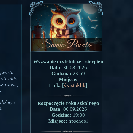
Wyzwanie czytelnicze - sierpień
Data:
30.08.2026
ogwartu
Godzina:
23:59
zabrakło
Miejsce:
czliwość,
Link:
[
świstoklik
]
.
aliśmy z
Rozpoczęcie roku szkolnego
i.
Data:
06.09.2026
Godzina:
19:00
Miejsce:
hpschool