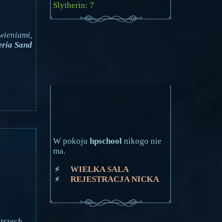
Slytherin: 7
wieniami,
ria Sand
W pokoju
hpschool
nikogo nie
ma.
WIELKA SALA
REJESTRACJA NICKA
 trzech