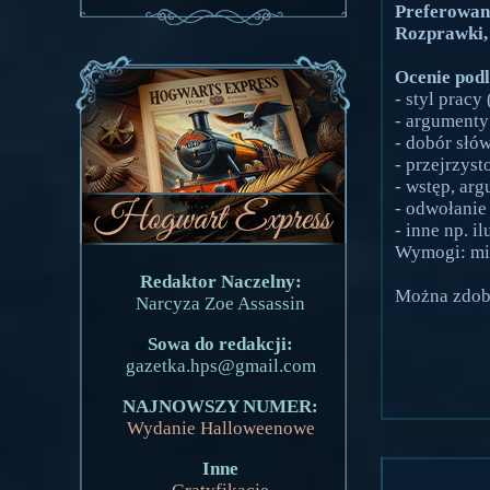
Preferowan
Rozprawki,
Ocenie pod
- styl pracy 
- argumenty
- dobór słów
- przejrzyst
- wstęp, ar
- odwołanie 
- inne np. il
Wymogi: min
Redaktor Naczelny:
Można zdo
Narcyza Zoe Assassin
Sowa do redakcji:
gazetka.hps@gmail.com
NAJNOWSZY NUMER:
Wydanie Halloweenowe
Inne