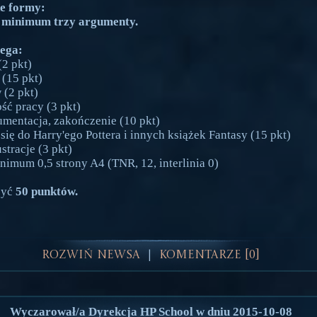
e formy:
 minimum trzy argumenty.
lega:
(2 pkt)
 (15 pkt)
 (2 pkt)
ość pracy (3 pkt)
gumentacja, zakończenie (10 pkt)
się do Harry'ego Pottera i innych książek Fantasy (15 pkt)
ustracje (3 pkt)
imum 0,5 strony A4 (TNR, 12, interlinia 0)
być
50 punktów.
Rozwiń Newsa
Komentarze [0]
|
Wyczarował/a Dyrekcja HP School w dniu 2015-10-08