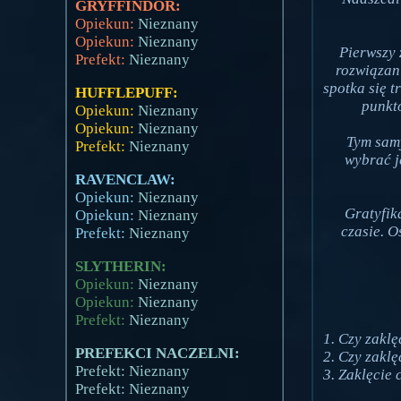
GRYFFINDOR:
Opiekun:
Nieznany
Opiekun:
Nieznany
Pierwszy 
Prefekt:
Nieznany
rozwiązani
spotka się t
HUFFLEPUFF:
punkt
Opiekun:
Nieznany
Opiekun:
Nieznany
Tym samy
Prefekt:
Nieznany
wybrać j
RAVENCLAW:
Opiekun:
Nieznany
Gratyfik
Opiekun:
Nieznany
czasie. O
Prefekt:
Nieznany
SLYTHERIN:
Opiekun:
Nieznany
Opiekun:
Nieznany
Prefekt:
Nieznany
1. Czy zakl
PREFEKCI NACZELNI:
2. Czy zakl
Prefekt: Nieznany
3. Zaklęcie
Prefekt: Nieznany