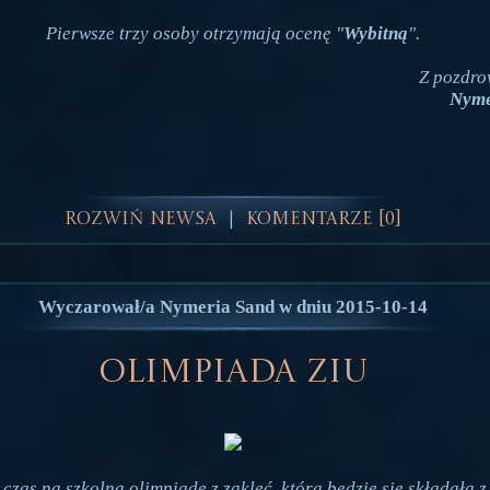
Pierwsze trzy osoby otrzymają ocenę "
Wybitną
".
Z pozdro
Nyme
Rozwiń Newsa
Komentarze [0]
|
Wyczarował/a Nymeria Sand w dniu 2015-10-14
Olimpiada ZiU
czas na szkolną olimpiadę z zaklęć, która będzie się składała z