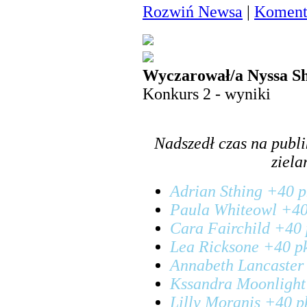
Rozwiń Newsa
|
Komenta
Wyczarował/a Nyssa Sh
Konkurs 2 - wyniki
Nadszedł czas na publ
ziela
Adrian Sthing +40 pk
Paula Whiteowl +40 
Cara Fairchild +40 p
Lea Ricksone +40 pkt
Annabeth Lancaster 
Kssandra Moonlight 
Lilly Moranis +40 pk