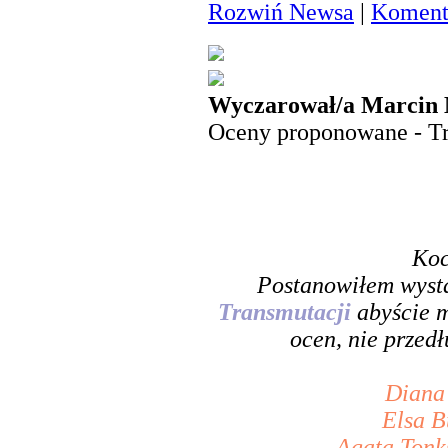
Rozwiń Newsa
|
Komenta
Wyczarował/a Marcin 
Oceny proponowane - T
Koc
Postanowiłem wys
Transmutacji
abyście 
ocen, nie przed
Diana
Elsa B
Agata Tonk