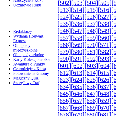
Nauczyciele Roku
[502]
[503]
[504]
[505]
[
Uczniowie Roku
[513]
[514]
[515]
[516]
[
[524]
[525]
[526]
[527]
[
[535]
[536]
[537]
[538]
[
[546]
[547]
[548]
[549]
[
Redaktorzy
Wydania Hogwart
[557]
[558]
[559]
[560]
[
Express
[568]
[569]
[570]
[571]
[
Olimpiady
międzyszkolne
[579]
[580]
[581]
[582]
[
Olimpiady szkolne
[590]
[591]
[592]
[593]
[
Karty Kolekcjonerskie
Awantura o Punkty
[601]
[602]
[603]
[604]
[
Czarodzieje z Klasą
[612]
[613]
[614]
[615]
[
Polowanie na Gnomy
Magiczny Quiz
[623]
[624]
[625]
[626]
[
Szczęśliwy Traf
[634]
[635]
[636]
[637]
[
[645]
[646]
[647]
[648]
[
[656]
[657]
[658]
[659]
[
[667]
[668]
[669]
[670]
[
[678]
[679]
[680]
[681]
[