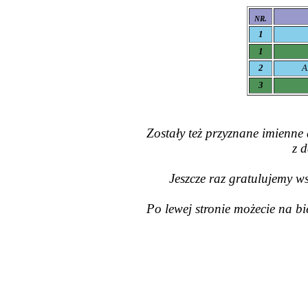
NR.
1
1
2
A
3
Zostały też przyznane imienne 
z 
Jeszcze raz gratulujemy ws
Po lewej stronie możecie na b