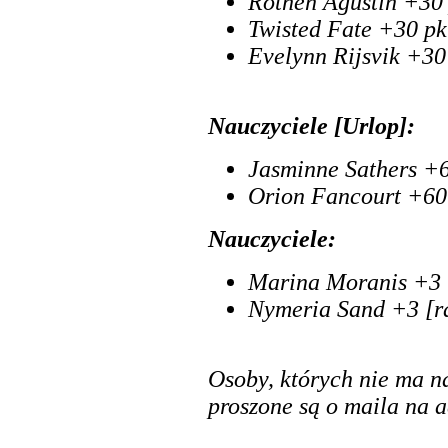
Rothen Agustin +30 
Twisted Fate +30 pk
Evelynn Rijsvik +30
Nauczyciele [Urlop]:
Jasminne Sathers +
Orion Fancourt +60
Nauczyciele:
Marina Moranis +3 
Nymeria Sand +3 [r
Osoby, których nie ma na
proszone są o maila na 