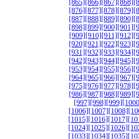
[865]
[866]
[867]
[868]
[
[876]
[877]
[878]
[879]
[
[887]
[888]
[889]
[890]
[
[898]
[899]
[900]
[901]
[
[909]
[910]
[911]
[912]
[
[920]
[921]
[922]
[923]
[
[931]
[932]
[933]
[934]
[
[942]
[943]
[944]
[945]
[
[953]
[954]
[955]
[956]
[
[964]
[965]
[966]
[967]
[
[975]
[976]
[977]
[978]
[
[986]
[987]
[988]
[989]
[
[997]
[998]
[999]
[1000
[1006]
[1007]
[1008]
[10
[1015]
[1016]
[1017]
[10
[1024]
[1025]
[1026]
[10
[1033]
[1034]
[1035]
[10