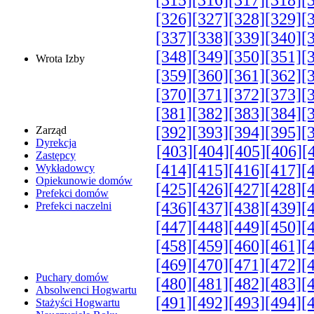
[315]
[316]
[317]
[318]
[
[326]
[327]
[328]
[329]
[
[337]
[338]
[339]
[340]
[
[348]
[349]
[350]
[351]
[
Wrota Izby
[359]
[360]
[361]
[362]
[
[370]
[371]
[372]
[373]
[
[381]
[382]
[383]
[384]
[
[392]
[393]
[394]
[395]
[
Zarząd
Dyrekcja
[403]
[404]
[405]
[406]
[
Zastępcy
[414]
[415]
[416]
[417]
[
Wykładowcy
Opiekunowie domów
[425]
[426]
[427]
[428]
[
Prefekci domów
[436]
[437]
[438]
[439]
[
Prefekci naczelni
[447]
[448]
[449]
[450]
[
[458]
[459]
[460]
[461]
[
[469]
[470]
[471]
[472]
[
Puchary domów
[480]
[481]
[482]
[483]
[
Absolwenci Hogwartu
[491]
[492]
[493]
[494]
[
Stażyści Hogwartu