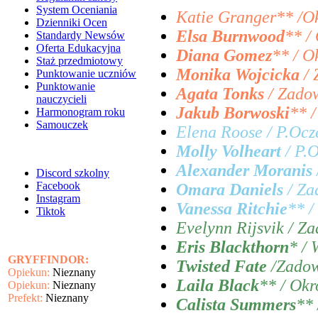
System Oceniania
Katie Granger** /O
Dzienniki Ocen
Elsa Burnwood
** /
Standardy Newsów
Oferta Edukacyjna
Diana Gomez
** / O
Staż przedmiotowy
Monika Wojcicka
/ 
Punktowanie uczniów
Punktowanie
Agata Tonks
/ Zado
nauczycieli
Jakub Borwoski
** 
Harmonogram roku
Samouczek
Elena Roose / P.Oc
Molly Volheart
/ P.
Alexander Moranis
Discord szkolny
Facebook
Omara Daniels
/ Z
Instagram
Vanessa Ritchie
** /
Tiktok
Evelynn Rijsvik / Z
Eris Blackthorn
* / 
GRYFFINDOR:
Twisted Fate
/Zadow
Opiekun:
Nieznany
Laila Black
** / Ok
Opiekun:
Nieznany
Prefekt:
Nieznany
Calista Summers
**