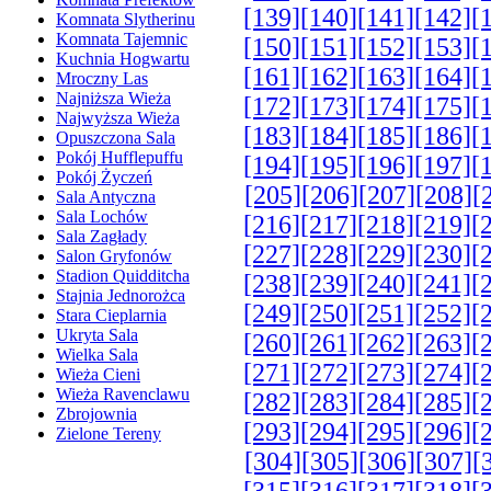
[139]
[140]
[141]
[142]
[
Komnata Slytherinu
Komnata Tajemnic
[150]
[151]
[152]
[153]
[
Kuchnia Hogwartu
[161]
[162]
[163]
[164]
[
Mroczny Las
Najniższa Wieża
[172]
[173]
[174]
[175]
[
Najwyższa Wieża
[183]
[184]
[185]
[186]
[
Opuszczona Sala
Pokój Hufflepuffu
[194]
[195]
[196]
[197]
[
Pokój Życzeń
[205]
[206]
[207]
[208]
[
Sala Antyczna
Sala Lochów
[216]
[217]
[218]
[219]
[
Sala Zagłady
[227]
[228]
[229]
[230]
[
Salon Gryfonów
Stadion Quidditcha
[238]
[239]
[240]
[241]
[
Stajnia Jednorożca
[249]
[250]
[251]
[252]
[
Stara Cieplarnia
Ukryta Sala
[260]
[261]
[262]
[263]
[
Wielka Sala
[271]
[272]
[273]
[274]
[
Wieża Cieni
Wieża Ravenclawu
[282]
[283]
[284]
[285]
[
Zbrojownia
[293]
[294]
[295]
[296]
[
Zielone Tereny
[304]
[305]
[306]
[307]
[