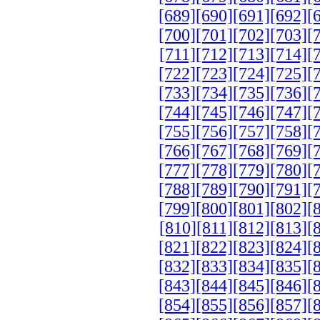
[689]
[690]
[691]
[692]
[
[700]
[701]
[702]
[703]
[
[711]
[712]
[713]
[714]
[
[722]
[723]
[724]
[725]
[
[733]
[734]
[735]
[736]
[
[744]
[745]
[746]
[747]
[
[755]
[756]
[757]
[758]
[
[766]
[767]
[768]
[769]
[
[777]
[778]
[779]
[780]
[
[788]
[789]
[790]
[791]
[
[799]
[800]
[801]
[802]
[
[810]
[811]
[812]
[813]
[
[821]
[822]
[823]
[824]
[
[832]
[833]
[834]
[835]
[
[843]
[844]
[845]
[846]
[
[854]
[855]
[856]
[857]
[