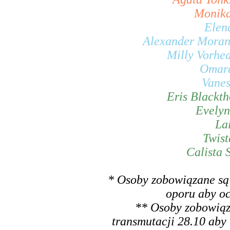
Monika
Elen
Alexander Moran
Milly Vorhe
Omara
Vanes
Eris Blackt
Evelyn
Lai
Twist
Calista 
* Osoby zobowiązane są 
oporu aby oc
** Osoby zobowiąz
transmutacji 28.10 aby