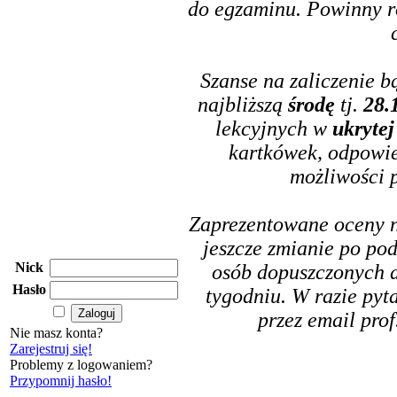
do egzaminu. Powinny ró
Szanse na zaliczenie b
najbliższą
środę
tj.
28.
lekcyjnych w
ukrytej
kartkówek, odpowied
możliwości 
Zaprezentowane oceny n
jeszcze zmianie po pod
Nick
osób dopuszczonych d
Hasło
tygodniu. W razie pyt
przez email pr
Nie masz konta?
Zarejestruj się!
Problemy z logowaniem?
Przypomnij hasło!