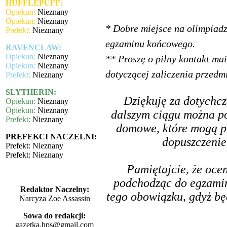
HUFFLEPUFF:
Opiekun:
Nieznany
Opiekun:
Nieznany
* Dobre miejsce na olimpiadzi
Prefekt:
Nieznany
egzaminu końcowego.
RAVENCLAW:
Opiekun:
Nieznany
** Proszę o pilny kontakt mai
Opiekun:
Nieznany
dotyczącej zaliczenia przedm
Prefekt:
Nieznany
SLYTHERIN:
Dziękuję za dotychc
Opiekun:
Nieznany
Opiekun:
Nieznany
dalszym ciągu można po
Prefekt:
Nieznany
domowe, które mogą pr
PREFEKCI NACZELNI:
dopuszczeni
Prefekt: Nieznany
Prefekt: Nieznany
Pamiętajcie, że oce
podchodząc do egzamin
Redaktor Naczelny:
tego obowiązku, gdyż b
Narcyza Zoe Assassin
Sowa do redakcji:
gazetka.hps@gmail.com