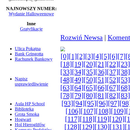
NAJNOWSZY NUMER:
Wydanie Halloweenowe
Inne
Gratyfikacje
Rozwiń Newsa
|
Komenta
Ulica Pokątna
Bank Gringotta
[0]
[1]
[2]
[3]
[4]
[5]
[6]
[7]
[
Rachunek Bankowy
[18]
[19]
[20]
[21]
[22]
[23]
[33]
[34]
[35]
[36]
[37]
[38]
[48]
[49]
[50]
[51]
[52]
[53]
Napisz
usprawiedliwienie
[63]
[64]
[65]
[66]
[67]
[68]
[78]
[79]
[80]
[81]
[82]
[83]
[93]
[94]
[95]
[96]
[97]
[98
Aula HP School
Biblioteka
[106]
[107]
[108]
[109]
[
Grota Smoka
[117]
[118]
[119]
[120]
[
Hogwart
Hol Hieroglifów
[128]
[129]
[130]
[131]
[
Komnata Prefektów