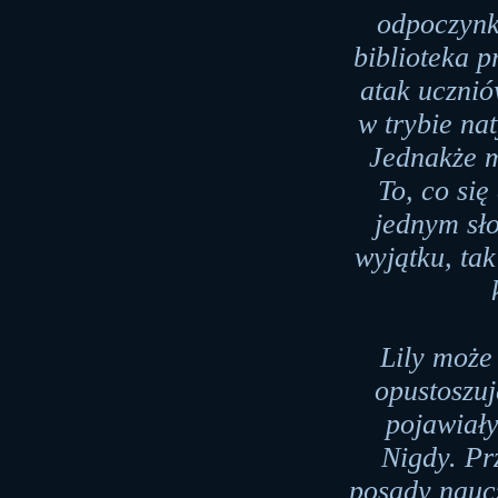
odpoczynku
biblioteka 
atak ucznió
w trybie na
Jednakże m
To, co się
jednym sło
wyjątku, tak
Lily może
opustoszuj
pojawiały
Nigdy. Pr
posady naucz