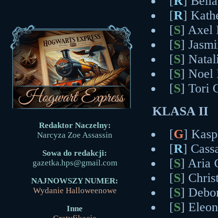
[
R
] Bell
[
R
] Kath
[
S
] Axel
[
S
] Jasm
[
S
] Natal
[
S
] Noel 
[
S
] Tori 
KLASA II
Redaktor Naczelny:
[
G
] Kasp
Narcyza Zoe Assassin
[
R
] Cass
Sowa do redakcji:
[
S
] Aria 
gazetka.hps@gmail.com
[
S
] Chri
NAJNOWSZY NUMER:
[
S
] Debo
Wydanie Halloweenowe
[
S
] Eleo
Inne