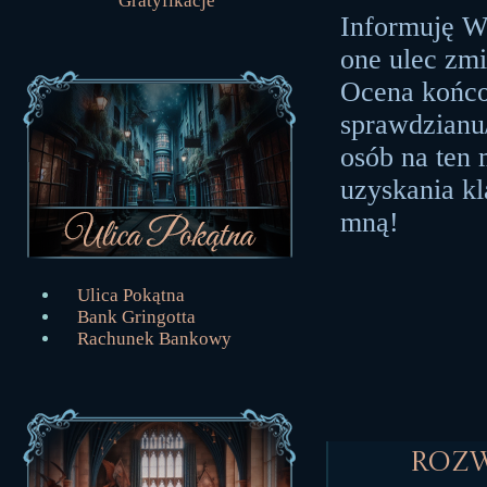
Gratyfikacje
Informuję Wa
one ulec zmi
Ocena końco
sprawdzianu
osób na ten
uzyskania kl
mną!
Ulica Pokątna
Bank Gringotta
Rachunek Bankowy
Roz