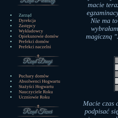
macie teraz
egzaminacy
Zarząd
Nie ma to
Dyrekcja
Zastępcy
wybrałam 
Wykładowcy
magiczną "
Opiekunowie domów
Prefekci domów
Prefekci naczelni
Puchary domów
Absolwenci Hogwartu
Stażyści Hogwartu
Nauczyciele Roku
Uczniowie Roku
Macie czas d
podpisać si