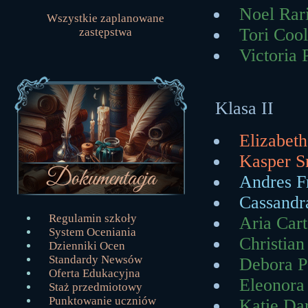
Noel Rar
Wszystkie zaplanowane
Tori Coo
zastępstwa
Victoria 
Klasa II
Elizabet
Kasper S
Andres F
Cassandr
Regulamin szkoły
Aria Car
System Oceniania
Christia
Dzienniki Ocen
Standardy Newsów
Debora P
Oferta Edukacyjna
Eleonora
Staż przedmiotowy
Punktowanie uczniów
Katie Da