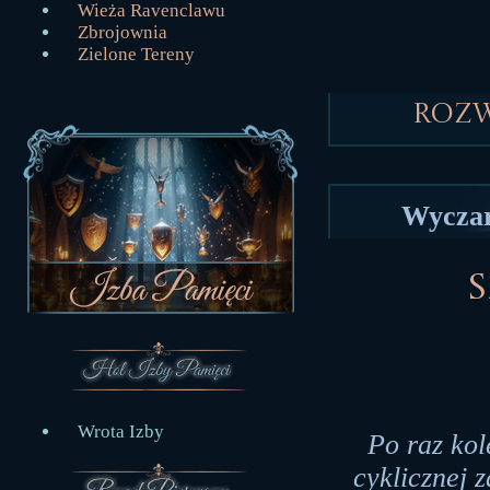
Wieża Ravenclawu
Zbrojownia
Zielone Tereny
Roz
Wyczar
S
Wrota Izby
Po raz kol
cyklicznej 