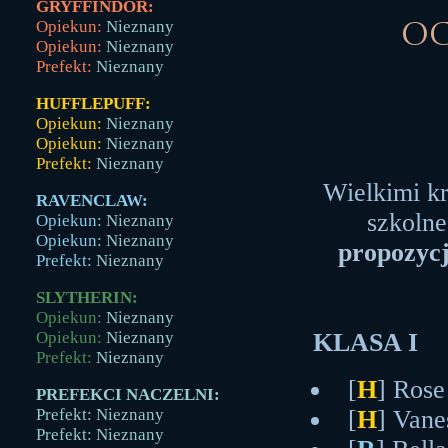
GRYFFINDOR:
Opiekun:
Nieznany
Oc
Opiekun:
Nieznany
Prefekt:
Nieznany
HUFFLEPUFF:
Opiekun:
Nieznany
Opiekun:
Nieznany
Prefekt:
Nieznany
Wielkimi k
RAVENCLAW:
szkoln
Opiekun:
Nieznany
Opiekun:
Nieznany
propozycj
Prefekt:
Nieznany
SLYTHERIN:
Opiekun:
Nieznany
KLASA I
Opiekun:
Nieznany
Prefekt:
Nieznany
[
H
] Rose
PREFEKCI NACZELNI:
[
H
] Vane
Prefekt: Nieznany
Prefekt: Nieznany