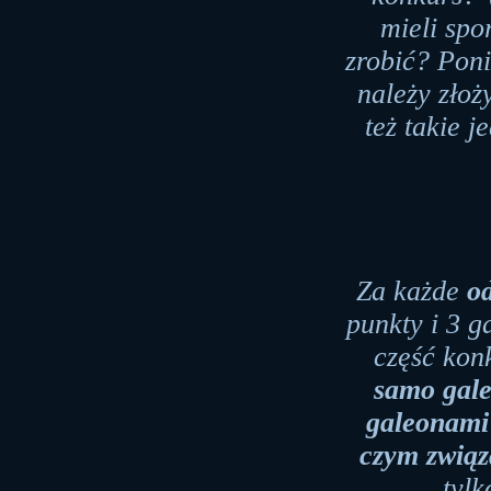
mieli spo
zrobić? Poni
należy złoż
też takie j
Za każde
o
punkty i 3 g
część kon
samo gal
galeonami
czym związ
tylk