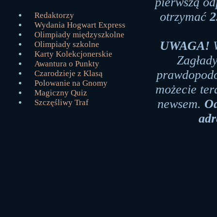
pierwszą od
otrzymać
2
Redaktorzy
Wydania Hogwart Express
Olimpiady międzyszkolne
UWAGA!
W
Olimpiady szkolne
Karty Kolekcjonerskie
Zagłady
Awantura o Punkty
prawdopodob
Czarodzieje z Klasą
Polowanie na Gnomy
możecie ter
Magiczny Quiz
newsem.
Od
Szczęśliwy Traf
adr