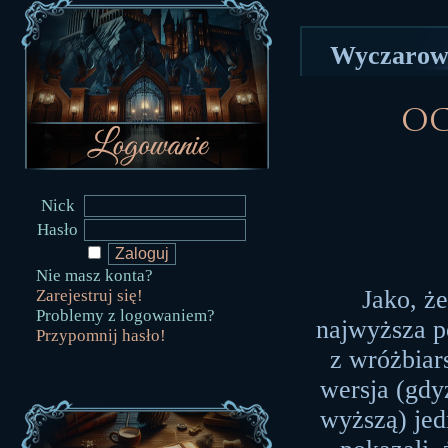
Wyczarowa
Oc
Nick
Hasło
Nie masz konta?
Jako, ż
Zarejestruj się!
Problemy z logowaniem?
najwyższa p
Przypomnij hasło!
z wróżbiar
wersja (gdyż
wyższą) jedn