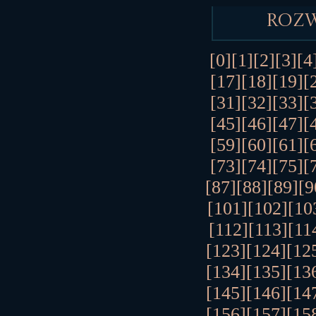
Roz
[0]
[1]
[2]
[3]
[4
[17]
[18]
[19]
[
[31]
[32]
[33]
[
[45]
[46]
[47]
[
[59]
[60]
[61]
[
[73]
[74]
[75]
[
[87]
[88]
[89]
[9
[101]
[102]
[10
[112]
[113]
[11
[123]
[124]
[12
[134]
[135]
[13
[145]
[146]
[14
[156]
[157]
[15