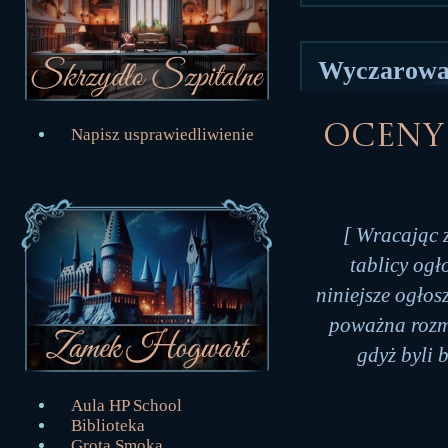
Wyczarował
Oceny 
Napisz usprawiedliwienie
[ Wracając 
tablicy ogł
niniejsze ogłos
poważna rozmo
gdyż byli 
Aula HP School
Biblioteka
Grota Smoka