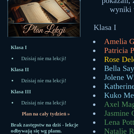
pokazali,
wyniki 
Klasa I
Amelia G
Klasa I
Patricia 
Rose Del
Dzisiaj nie ma lekcji!
Bella Say
Klasa II
Jolene W
Dzisiaj nie ma lekcji!
Katherin
Klasa III
Kuko Mer
Dzisiaj nie ma lekcji!
Axel Mag
Jasmine 
Plan na cały tydzień »
Lena Pot
Brak zastępstw na dziś - lekcje
Natalie R
odbywają się wg planu.