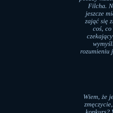
Filcha. N
jeszcze m
zająć się 
coś, co
czekający
wymyśli
rozumieniu j
Wiem, że je
zmęczycie,
konkurs? 