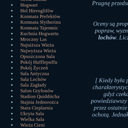
Pragnę przeds
Hogwart
Hol Hieroglifów
Komnata Prefektów
Komnata Slytherinu
Oceny są prop
Komnata Tajemnic
popraw, wyzn
Kuchnia Hogwartu
lochów
. Lic
Mroczny Las
Najniższa Wieża
Najwyższa Wieża
Opuszczona Sala
Pokój Hufflepuffu
Pokój Życzeń
Sala Antyczna
Sala Lochów
[ Kiedy była 
Sala Zagłady
charakterystyc
Salon Gryfonów
gdyż czek
Stadion Quidditcha
powiedziawszy n
Stajnia Jednorożca
przez ostatni
Stara Cieplarnia
Ukryta Sala
ochotą. Jednak
Wielka Sala
Wieża Cieni