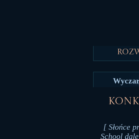
Roz
Wyczar
Konku
[ Słońce p
School dale