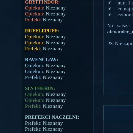
GRYFFINDOR:
min. 1 
Opiekun:
Nieznany
co najm
Opiekun:
Nieznany
czcion
Prefekt:
Nieznany
Na wasze
HUFFLEPUFF:
alexander_c
Opiekun:
Nieznany
Opiekun:
Nieznany
PS. Nie zap
Prefekt:
Nieznany
RAVENCLAW:
Opiekun:
Nieznany
Opiekun:
Nieznany
Prefekt:
Nieznany
SLYTHERIN:
Opiekun:
Nieznany
Opiekun:
Nieznany
Prefekt:
Nieznany
PREFEKCI NACZELNI:
Prefekt: Nieznany
Prefekt: Nieznany