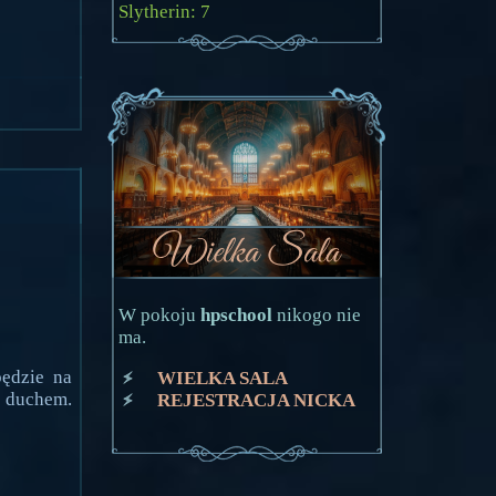
Slytherin: 7
W pokoju
hpschool
nikogo nie
ma.
będzie na
WIELKA SALA
z duchem.
REJESTRACJA NICKA