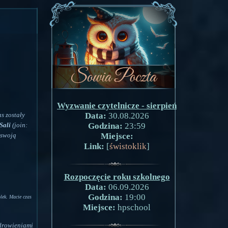
Wyzwanie czytelnicze - sierpień
as zostały
Data:
30.08.2026
Sali
(join:
Godzina:
23:59
 swoją
Miejsce:
Link:
[
świstoklik
]
Rozpoczęcie roku szkolnego
Data:
06.09.2026
Godzina:
19:00
ek. Macie czas
Miejsce:
hpschool
drowieniami