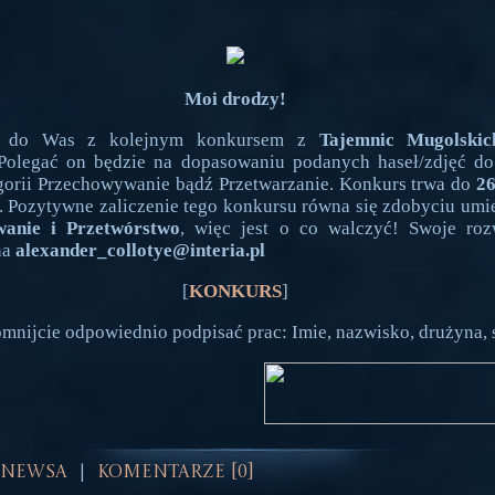
Moi drodzy!
ę do Was z kolejnym konkursem z
Tajemnic Mugolskic
 Polegać on będzie na dopasowaniu podanych haseł/zdjęć do
orii Przechowywanie bądź Przetwarzanie. Konkurs trwa do
26
. Pozytywne zaliczenie tego konkursu równa się zdobyciu umie
anie i Przetwórstwo
, więc jest o co walczyć! Swoje roz
na
alexander_collotye@interia.pl
[
KONKURS
]
omnijcie odpowiednio podpisać prac: Imie, nazwisko, drużyna, 
 Newsa
Komentarze [0]
|