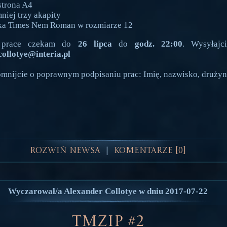
strona A4
niej trzy akapity
ka Times Nem Roman w rozmiarze 12
 prace czekam do
26 lipca
do
godz. 22:00
. Wysyłajc
ollotye@interia.pl
omnijcie o poprawnym podpisaniu prac: Imię, nazwisko, drużyn
Rozwiń Newsa
Komentarze [0]
|
Wyczarował/a Alexander Collotye w dniu 2017-07-22
TMZIP #2