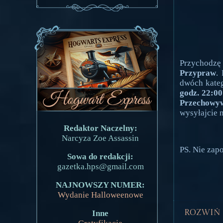
Przychodz
Przypraw
.
dwóch kateg
godz. 22:00
Przechowyw
wysyłajcie 
Redaktor Naczelny:
Narcyza Zoe Assassin
PS. Nie zap
Sowa do redakcji:
gazetka.hps@gmail.com
NAJNOWSZY NUMER:
Wydanie Halloweenowe
Inne
Rozwiń