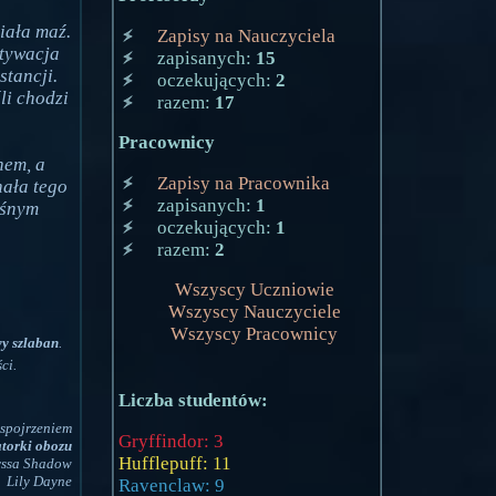
biała maź.
Zapisy na Nauczyciela
ktywacja
zapisanych:
15
tancji.
oczekujących:
2
li chodzi
razem:
17
Pracownicy
hem, a
Zapisy na Pracownika
nała tego
zapisanych:
1
ośnym
oczekujących:
1
]
razem:
2
Wszyscy Uczniowie
Wszyscy Nauczyciele
Wszyscy Pracownicy
y szlaban
.
ci.
Liczba studentów:
 spojrzeniem
Gryffindor: 3
torki obozu
Hufflepuff: 11
ssa Shadow
Lily Dayne
Ravenclaw: 9