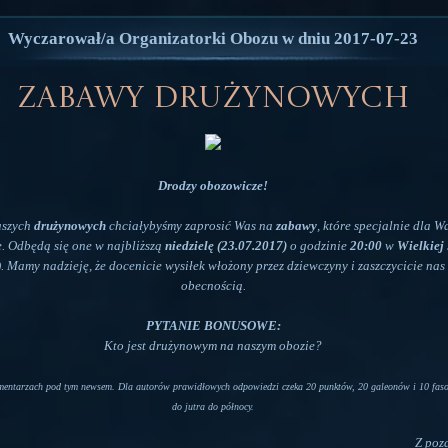
Wyczarował/a Organizatorki Obozu w dniu 2017-07-23
Zabawy drużynowych
Drodzy obozowicze!
aszych
drużynowych
chciałybyśmy zaprosić Was na
zabawy
, które specjalnie dla W
. Odbędą się one w najbliższą
niedzielę (23.07.2017)
o godzinie
20:00
w
Wielkiej 
). Mamy nadzieję, że docenicie wysiłek włożony przez dziewczyny i zaszczycicie nas
obecnością.
PYTANIE BONUSOWE:
Kto jest drużynowym na naszym obozie?
entarzach pod tym newsem. Dla autorów prawidłowych odpowiedzi czeka 20 punktów, 20 galeonów i 10 fasol
do jutra do północy.
Z poz