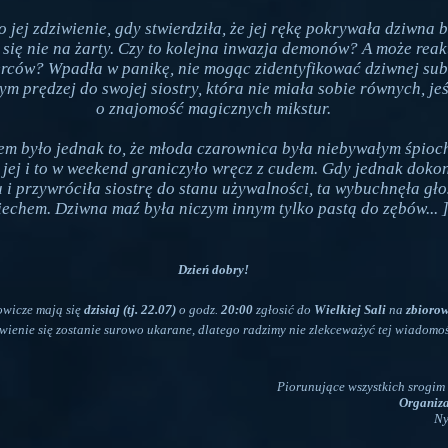
 jej zdziwienie, gdy stwierdziła, że jej rękę pokrywała dziwna 
 się nie na żarty. Czy to kolejna inwazja demonów? A może rea
erców? Wpadła w panikę, nie mogąc zidentyfikować dziwnej subs
ym prędzej do swojej siostry, która nie miała sobie równych, jeś
o znajomość magicznych mikstur.
m było jednak to, że młoda czarownica była niebywałym śpioc
jej i to w weekend graniczyło wręcz z cudem. Gdy jednak doko
 i przywróciła siostrę do stanu używalności, ta wybuchnęła gł
echem. Dziwna maź była niczym innym tylko pastą do zębów... 
Dzień dobry!
owicze mają się
dzisiaj (tj. 22.07)
o godz.
20:00
zgłosić do
Wielkiej Sali
na
zbiorow
wienie się zostanie surowo ukarane, dlatego radzimy nie zlekceważyć tej wiadomoś
Piorunujące wszystkich srogim
Organiza
Ny