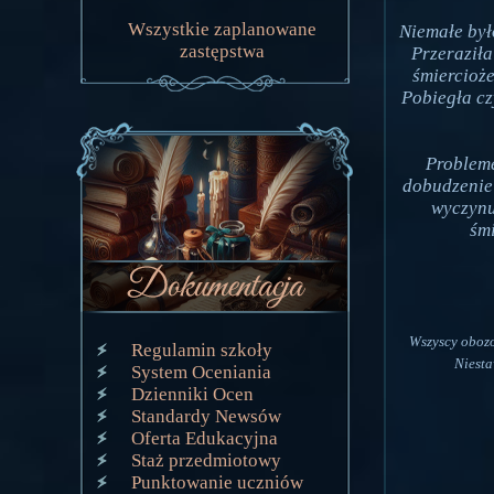
Wszystkie zaplanowane
Niemałe było
zastępstwa
Przeraziła
śmiercioż
Pobiegła cz
Probleme
dobudzenie 
wyczynu
śmi
Wszyscy oboz
Regulamin szkoły
Niesta
System Oceniania
Dzienniki Ocen
Standardy Newsów
Oferta Edukacyjna
Staż przedmiotowy
Punktowanie uczniów