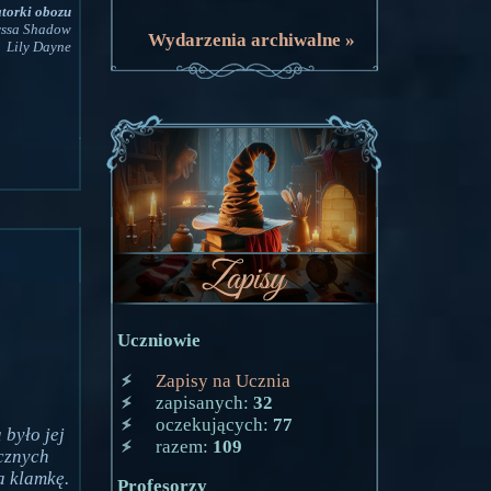
torki obozu
ssa Shadow
Wydarzenia archiwalne »
Lily Dayne
Uczniowie
Zapisy na Ucznia
zapisanych:
32
oczekujących:
77
 było jej
razem:
109
icznych
a klamkę.
Profesorzy