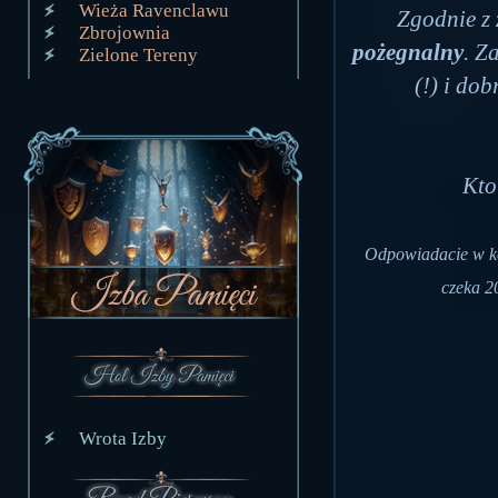
Wieża Ravenclawu
Zgodnie z
Zbrojownia
pożegnalny
. Z
Zielone Tereny
(!) i do
Kto
Odpowiadacie w k
czeka 2
Wrota Izby