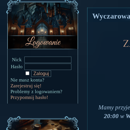
Wyczarował
Z
Nick
Hasło
Nie masz konta?
Zarejestruj się!
Problemy z logowaniem?
Przypomnij hasło!
Mamy przyje
20:00
w
W