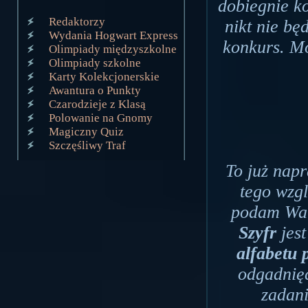
dobiegnie ko
Redaktorzy
nikt nie będ
Wydania Hogwart Express
konkurs. Moż
Olimpiady międzyszkolne
Olimpiady szkolne
Karty Kolekcjonerskie
Awantura o Punkty
Czarodzieje z Klasą
Polowanie na Gnomy
Magiczny Quiz
Szczęśliwy Traf
To już napr
tego wzgl
podam Wam
Szyfr
jes
alfabetu 
odgadnięc
zadan