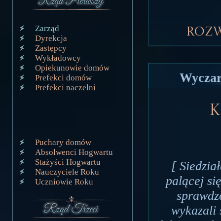
Zarząd
Roz
Dyrekcja
Zastępcy
Wykładowcy
Opiekunowie domów
Wyczar
Prefekci domów
Prefekci naczelni
K
Puchary domów
Absolwenci Hogwartu
Stażyści Hogwartu
[ Siedzia
Nauczyciele Roku
palącej si
Uczniowie Roku
sprawdze
wykazali 