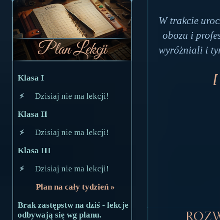
W trakcie uroc
obozu i profe
wyróżniali i 
[
Klasa I
Dzisiaj nie ma lekcji!
Klasa II
Dzisiaj nie ma lekcji!
Klasa III
Dzisiaj nie ma lekcji!
Plan na cały tydzień »
Brak zastępstw na dziś - lekcje
odbywają się wg planu.
Roz