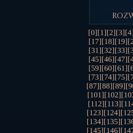
Roz
[0]
[1]
[2]
[3]
[4
[17]
[18]
[19]
[
[31]
[32]
[33]
[
[45]
[46]
[47]
[
[59]
[60]
[61]
[
[73]
[74]
[75]
[
[87]
[88]
[89]
[9
[101]
[102]
[10
[112]
[113]
[11
[123]
[124]
[12
[134]
[135]
[13
[145]
[146]
[14