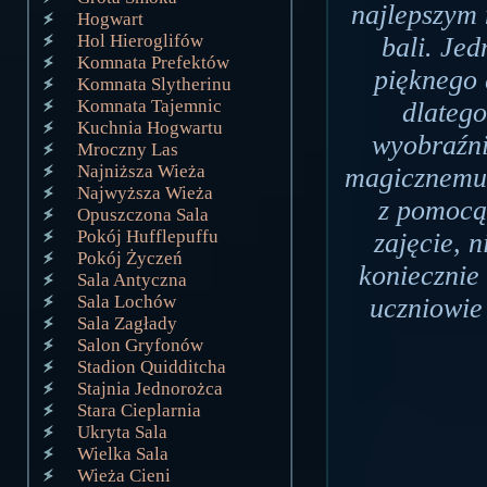
najlepszym 
Hogwart
Hol Hieroglifów
bali. Jed
Komnata Prefektów
pięknego 
Komnata Slytherinu
Komnata Tajemnic
dlateg
Kuchnia Hogwartu
wyobraźni
Mroczny Las
Najniższa Wieża
magicznemu 
Najwyższa Wieża
z pomocą 
Opuszczona Sala
Pokój Hufflepuffu
zajęcie, n
Pokój Życzeń
koniecznie
Sala Antyczna
Sala Lochów
uczniowie 
Sala Zagłady
Salon Gryfonów
Stadion Quidditcha
Stajnia Jednorożca
Stara Cieplarnia
Ukryta Sala
Wielka Sala
Wieża Cieni