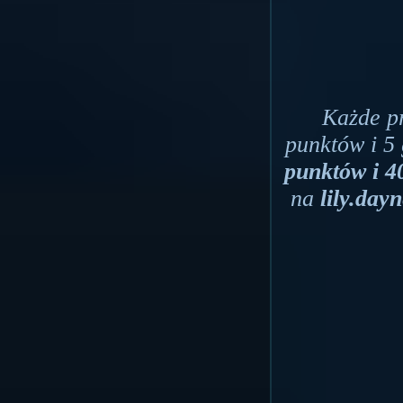
Każde pr
punktów i 5
punktów i 4
na
lily.day