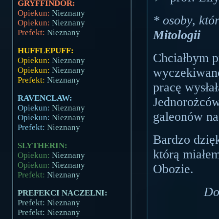
GRYFFINDOR:
Opiekun:
Nieznany
* osoby, któ
Opiekun:
Nieznany
Mitologii
Prefekt:
Nieznany
HUFFLEPUFF:
Chciałbym pr
Opiekun:
Nieznany
wyczekiwane
Opiekun:
Nieznany
Prefekt:
Nieznany
pracę wysłał
RAVENCLAW:
Jednorożców
Opiekun:
Nieznany
galeonów na
Opiekun:
Nieznany
Prefekt:
Nieznany
Bardzo dzię
SLYTHERIN:
którą miałe
Opiekun:
Nieznany
Opiekun:
Nieznany
Obozie.
Prefekt:
Nieznany
Do
PREFEKCI NACZELNI:
Prefekt: Nieznany
Prefekt: Nieznany