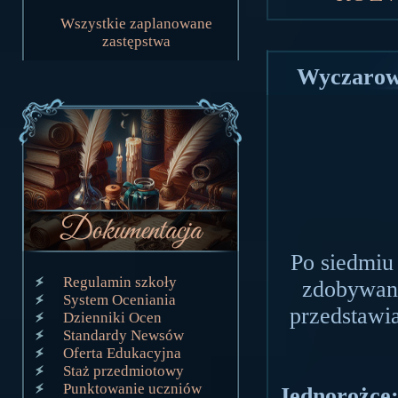
Wszystkie zaplanowane
zastępstwa
Wyczarowa
Po siedmiu 
Regulamin szkoły
zdobywani
System Oceniania
przedstawia
Dzienniki Ocen
Standardy Newsów
Oferta Edukacyjna
Staż przedmiotowy
Punktowanie uczniów
Jednorożce