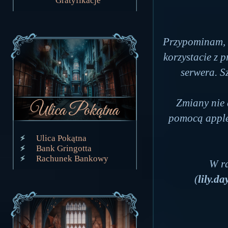
Gratyfikacje
Przypominam,
korzystacie z
serwera. S
Zmiany nie 
pomocą applet
Ulica Pokątna
Bank Gringotta
Rachunek Bankowy
W ra
(
lily.d