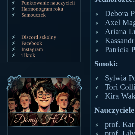
Punktowanie nauczycieli
Harmonogram roku
Debora P
Samouczek
Axel Mag
Ariana 
Discord szkolny
Kassandr
Facebook
Patricia 
Instagram
Tiktok
Smoki:
Sylwia P
Tori Coll
Kira Wa
Nauczyciele
prof. Kar
prof. Li