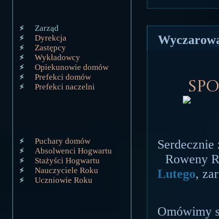
Zarząd
Wyczarowa
Dyrekcja
Zastępcy
Wykładowcy
Opiekunowie domów
Prefekci domów
Spo
Prefekci naczelni
Puchary domów
Serdecznie
Absolwenci Hogwartu
Roweny Ra
Stażyści Hogwartu
Nauczyciele Roku
Lutego
, za
Uczniowie Roku
Omówimy sob