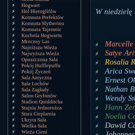
Hogwart
W niedzielę 
Hol Hieroglifów
Komnata Prefektów
Komnata Slytherinu
Komnata Tajemnic
Kuchnia Hogwartu
Mroczny Las
Marcelle 
Najniższa Wieża
Satye Ari
Najwyższa Wieża
Opuszczona Sala
Rosalia R
Pokój Hufflepuffu
Arica Swa
Pokój Życzeń
Sala Antyczna
Ernest Ok
Sala Lochów
Nathan Bi
Sala Zagłady
Salon Gryfonów
Wendy Sm
Stadion Quidditcha
Hann Zen
Stajnia Jednorożca
Stara Cieplarnia
Noelia Co
Ukryta Sala
Dawid Ca
Wielka Sala
Wieża Cieni
Johannes 