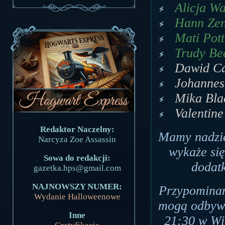
Alicja Wa
Hann Zen
Mati Pott
Trudy Bec
Dawid Ca
Johannes
Mika Bla
Valentine
Redaktor Naczelny:
Mamy nadzie
Narcyza Zoe Assassin
wykaże si
Sowa do redakcji:
dodat
gazetka.hps@gmail.com
NAJNOWSZY NUMER:
Przypominam
Wydanie Halloweenowe
mogą odbywa
Inne
21:30 w Wie