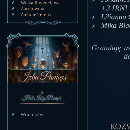
Wieża Ravenclawu
+3 [RN]
Zbrojownia
Zielone Tereny
Lilianna
Mika Bla
Gratuluję w
d
Wrota Izby
Roz