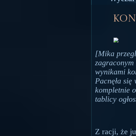
Kon
[Mika przegl
zagraconym b
wynikami kon
Pacnęła się 
kompletnie o
tablicy ogło
Z racji, że j