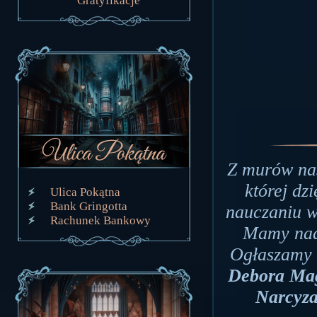
Gratyfikacje
Z murów nas
której dz
Ulica Pokątna
Bank Gringotta
nauczaniu w
Rachunek Bankowy
Mamy nadz
Ogłaszamy r
Debora Ma
Narcyza