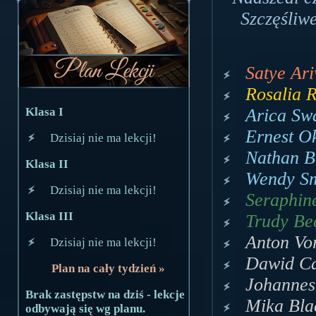
Szczęśliwe
Satye Ari
Rosalia R
Arica Swa
Klasa I
Ernest Ok
Dzisiaj nie ma lekcji!
Nathan Bi
Klasa II
Wendy Sm
Dzisiaj nie ma lekcji!
Seraphin
Klasa III
Trudy Bec
Anton Vo
Dzisiaj nie ma lekcji!
Dawid Ca
Plan na cały tydzień »
Johannes
Brak zastępstw na dziś - lekcje
Mika Bla
odbywają się wg planu.