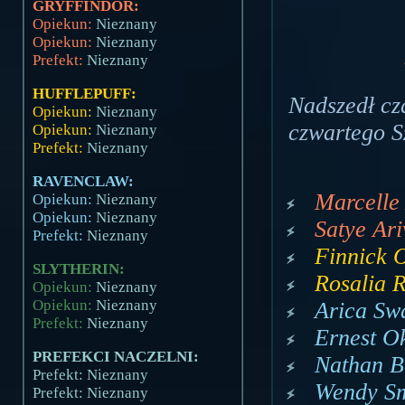
GRYFFINDOR:
Opiekun:
Nieznany
Opiekun:
Nieznany
Prefekt:
Nieznany
HUFFLEPUFF:
Nadszedł cz
Opiekun:
Nieznany
czwartego Sz
Opiekun:
Nieznany
Prefekt:
Nieznany
RAVENCLAW:
Marcelle 
Opiekun:
Nieznany
Opiekun:
Nieznany
Satye Ari
Prefekt:
Nieznany
Finnick O
SLYTHERIN:
Rosalia R
Opiekun:
Nieznany
Opiekun:
Nieznany
Arica Swa
Prefekt:
Nieznany
Ernest Ok
PREFEKCI NACZELNI:
Nathan Bi
Prefekt: Nieznany
Wendy Sm
Prefekt: Nieznany