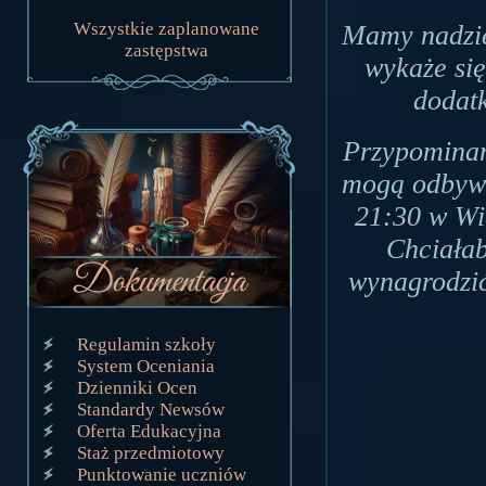
Wszystkie zaplanowane
Mamy nadzie
zastępstwa
wykaże si
dodat
Przypominam
mogą odbywa
21:30 w Wie
Chciała
wynagrodzić
Regulamin szkoły
System Oceniania
Dzienniki Ocen
Standardy Newsów
Oferta Edukacyjna
Staż przedmiotowy
Punktowanie uczniów